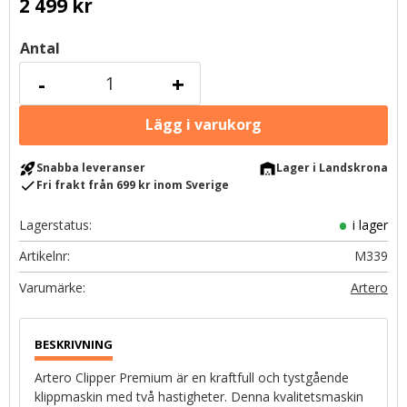
2 499
kr
Antal
-
+
rocket_launch
warehouse
Snabba leveranser
Lager i Landskrona
check
Fri frakt från 699 kr inom Sverige
Lagerstatus
i lager
Artikelnr
M339
Artero
Artero Clipper Premium är en kraftfull och tystgående
klippmaskin med två hastigheter. Denna kvalitetsmaskin