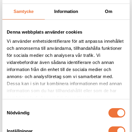
Samtycke
Information
Om
Liknande produkter
Denna webbplats använder cookies
Vi använder enhetsidentifierare för att anpassa innehållet
och annonserna till användarna, tillhandahålla funktioner
för sociala medier och analysera vår trafik. Vi
vidarebefordrar även sådana identifierare och annan
information från din enhet till de sociala medier och
annons- och analysföretag som vi samarbetar med.
Dessa kan i sin tur kombinera informationen med annan
information som du har tillhandahållit eller som de har
Artero Clipper Premium 
Oster Golden A5 2-
samlat in när du har använt deras tjänster.
klippmaskin 2- speed - 
Speed klippmaskin
limegrön
S
Skär #10, 6 st distanskammar och förvaringsväska medföljer
Med två hastigheter: 2100 och 3200 rpm, levereras utan skär
Nödvändig
a
2 499
kr
2 599
kr
m
t
Inställningar