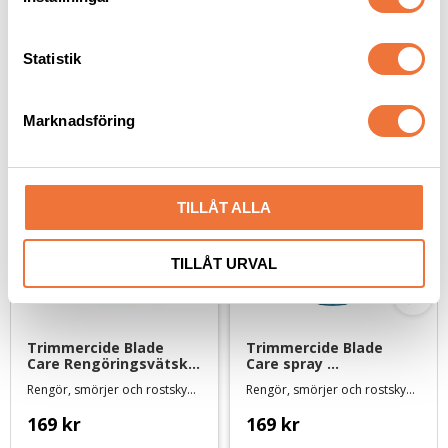
y
c
k
Statistik
e
Senaste besökta produkter
s
Marknadsföring
v
a
l
TILLÅT ALLA
TILLÅT URVAL
Trimmercide Blade 
Trimmercide Blade 
Care Rengöringsvätska 
Care spray 
- burk 500 ml
Rengöringsvätska - 500 
Rengör, smörjer och rostskyddar skären. Mild lukt och svensktillverkad
Rengör, smörjer och rostskyddar skären. Mild lukt och svensktillverkad
ml
169
kr
169
kr