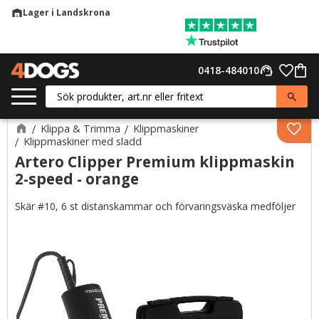
Lager i Landskrona
warehouse
Meny
Favor
0418-484010
support_agent
Kund
Klippa & Trimma
Klippmaskiner
Lägg 
Klippmaskiner med sladd
Artero Clipper Premium klippmaskin
2-speed - orange
Skär #10, 6 st distanskammar och förvaringsväska medföljer