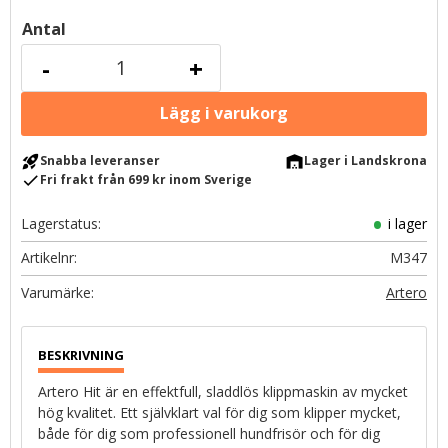
Antal
-
+
rocket_launch
warehouse
Snabba leveranser
Lager i Landskrona
check
Fri frakt från 699 kr inom Sverige
Lagerstatus
i lager
Artikelnr
M347
Artero
Artero Hit är en effektfull, sladdlös klippmaskin av mycket
hög kvalitet. Ett självklart val för dig som klipper mycket,
både för dig som professionell hundfrisör och för dig