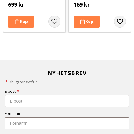
699
kr
169
kr
NYHETSBREV
*
Obligatoriskt fält
E-post
*
Förnamn