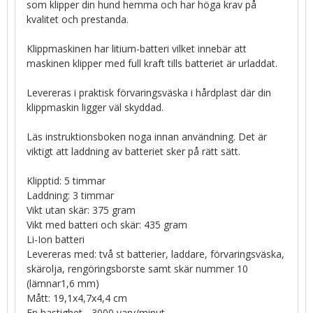
som klipper din hund hemma och har höga krav på
kvalitet och prestanda.
Klippmaskinen har litium-batteri vilket innebär att
maskinen klipper med full kraft tills batteriet är urladdat.
Levereras i praktisk förvaringsväska i hårdplast där din
klippmaskin ligger väl skyddad.
Läs instruktionsboken noga innan användning. Det är
viktigt att laddning av batteriet sker på rätt sätt.
Klipptid: 5 timmar
Laddning: 3 timmar
Vikt utan skär: 375 gram
Vikt med batteri och skär: 435 gram
Li-Ion batteri
Levereras med: två st batterier, laddare, förvaringsväska,
skärolja, rengöringsborste samt skär nummer 10
(lämnar1,6 mm)
Mått: 19,1x4,7x4,4 cm
En hastighet - 3000 varv/minut