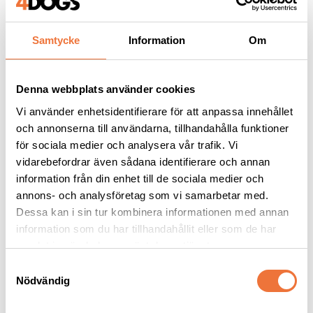
Samtycke
Information
Om
Liknande produkter
Denna webbplats använder cookies
Vi använder enhetsidentifierare för att anpassa innehållet
och annonserna till användarna, tillhandahålla funktioner
för sociala medier och analysera vår trafik. Vi
vidarebefordrar även sådana identifierare och annan
information från din enhet till de sociala medier och
annons- och analysföretag som vi samarbetar med.
Dessa kan i sin tur kombinera informationen med annan
information som du har tillhandahållit eller som de har
samlat in när du har använt deras tjänster.
Andis Pulse ZR II 
Heiniger Saphir Style 
Limited Edition Wild - 
Pink sladdlös 
S
sladdlös klippmaskin
klippmaskin
Nödvändig
a
Levereras med förvaringsväska, 2 batterier och keramiskt skär #10
Levereras med 2 batterier och skär #10
m
4 349
kr
4 599
kr