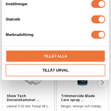
t
Inställningar
y
c
k
Statistik
e
Senaste besökta produkter
s
Marknadsföring
v
a
l
TILLÅT ALLA
TILLÅT URVAL
Show Tech 
Trimmercide Blade 
Distanskammar 
Care spray 
rostfritt stål 9-pack - 
Rengöringsvätska - 500 
Lämnar 3-32 mm. Passar till standard snap on-skär #30, #15 och #10
Rengör, smörjer och rostskyddar skären. Mild lukt och svensktillverkad
snap-on
ml