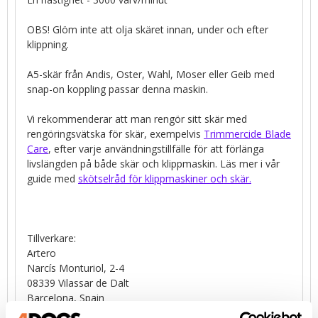
OBS! Glöm inte att olja skäret innan, under och efter
klippning.
A5-skär från Andis, Oster, Wahl, Moser eller Geib med
snap-on koppling passar denna maskin.
Vi rekommenderar att man rengör sitt skär med
rengöringsvätska för skär, exempelvis
Trimmercide Blade
Care
, efter varje användningstillfälle för att förlänga
livslängden på både skär och klippmaskin. Läs mer i vår
guide med
skötselråd för klippmaskiner och skär.
Tillverkare:
Artero
Narcís Monturiol, 2-4
08339 Vilassar de Dalt
Barcelona, Spain
web@artero.com