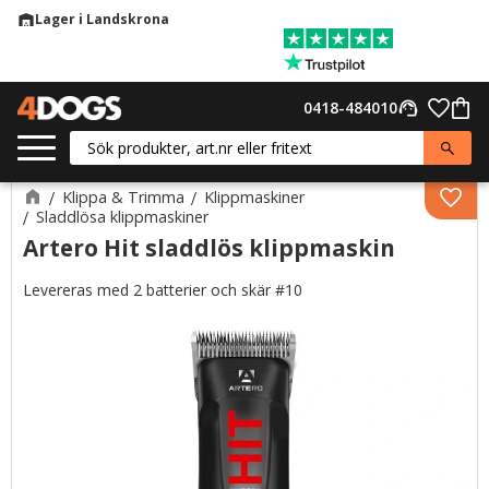
Lager i Landskrona
warehouse
Meny
Favor
0418-484010
support_agent
Kund
Klippa & Trimma
Klippmaskiner
Lägg 
Sladdlösa klippmaskiner
Artero Hit sladdlös klippmaskin
Levereras med 2 batterier och skär #10