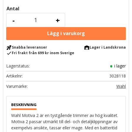
Antal
-
+
rocket_launch
warehouse
Snabba leveranser
Lager i Landskrona
check
Fri frakt från 699 kr inom Sverige
Lagerstatus
i lager
Artikelnr
3028118
Wahl
Wahl Motiva 2 är en tystgående trimmer av hög kvalitet.
Motiva 2 passar utmärkt till del- och detaljklippningar av
exempelvis ansikte, tassar eller mage. Med en batteritid