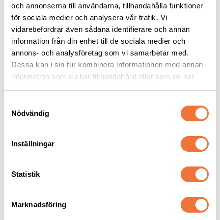
och annonserna till användarna, tillhandahålla funktioner
Wahl GmbH
Villinger Strasse 4
för sociala medier och analysera vår trafik. Vi
D-78112 St. Georgen
vidarebefordrar även sådana identifierare och annan
Germany
information från din enhet till de sociala medier och
info@wahlgmbh.com
annons- och analysföretag som vi samarbetar med.
Dessa kan i sin tur kombinera informationen med annan
information som du har tillhandahållit eller som de har
samlat in när du har använt deras tjänster.
Liknande produkter
S
Nödvändig
a
m
t
Inställningar
y
c
k
Statistik
e
s
Marknadsföring
v