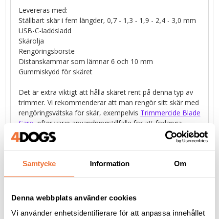
Levereras med:
Ställbart skär i fem längder, 0,7 - 1,3 - 1,9 - 2,4 - 3,0 mm
USB-C-laddsladd
Skärolja
Rengöringsborste
Distanskammar som lämnar 6 och 10 mm
Gummiskydd för skäret
Det är extra viktigt att hålla skäret rent på denna typ av
trimmer. Vi rekommenderar att man rengör sitt skär med
rengöringsvätska för skär, exempelvis
Trimmercide Blade
Care
, efter varje användningstillfälle för att förlänga
livslängden på både skär och trimmer. Läs mer i vår guide
med
skötselråd för trimmers
.
Samtycke
Information
Om
Utbytesskär
finns att köpa. Slide-on distanskammar
passar till denna trimmern.
Denna webbplats använder cookies
Vi använder enhetsidentifierare för att anpassa innehållet
Tillverkare: