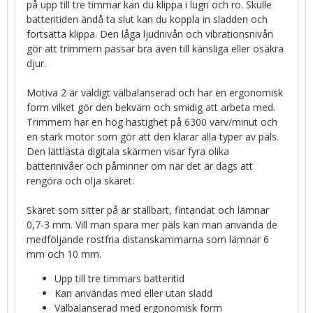
på upp till tre timmar kan du klippa i lugn och ro. Skulle
batteritiden ändå ta slut kan du koppla in sladden och
fortsätta klippa. Den låga ljudnivån och vibrationsnivån
gör att trimmern passar bra även till känsliga eller osäkra
djur.
Motiva 2 är väldigt välbalanserad och har en ergonomisk
form vilket gör den bekväm och smidig att arbeta med.
Trimmern har en hög hastighet på 6300 varv/minut och
en stark motor som gör att den klarar alla typer av päls.
Den lättlästa digitala skärmen visar fyra olika
batterinivåer och påminner om när det är dags att
rengöra och olja skäret.
Skäret som sitter på är ställbart, fintandat och lämnar
0,7-3 mm. Vill man spara mer päls kan man använda de
medföljande rostfria distanskammarna som lämnar 6
mm och 10 mm.
Upp till tre timmars batteritid
Kan användas med eller utan sladd
Välbalanserad med ergonomisk form