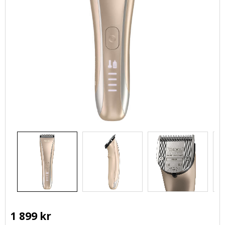
1 899
kr