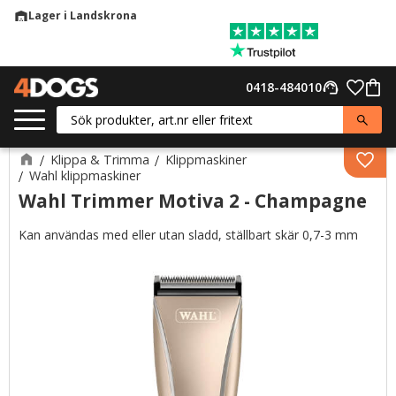
Lager i Landskrona
warehouse
Meny
Favor
0418-484010
support_agent
Kund
Klippa & Trimma
Klippmaskiner
Lägg 
Wahl klippmaskiner
Wahl Trimmer Motiva 2 - Champagne
Kan användas med eller utan sladd, ställbart skär 0,7-3 mm