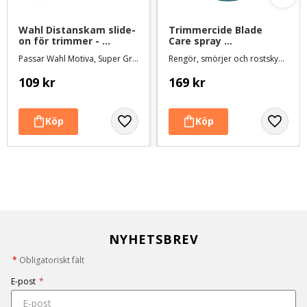
Wahl Distanskam slide-
Trimmercide Blade 
on för trimmer - 
Care spray 
orange #4, lämnar 13 
Rengöringsvätska - 500 
Passar Wahl Motiva, Super Groom, Creativa och Bravura
Rengör, smörjer och rostskyddar skären. Mild lukt och svensktillverkad
mm
ml
109
kr
169
kr
NYHETSBREV
*
Obligatoriskt fält
E-post
*