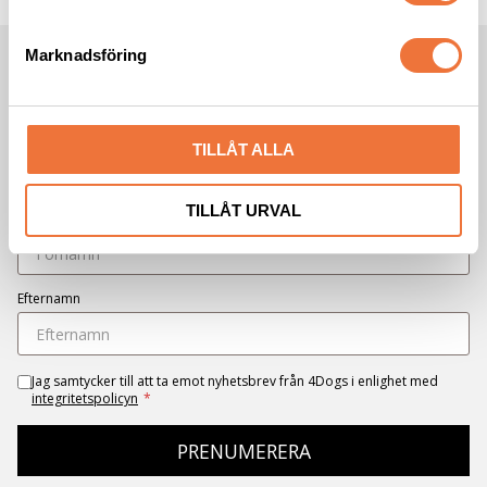
e
s
Marknadsföring
v
NYHETSBREV
a
*
Obligatoriskt fält
l
E-post
*
TILLÅT ALLA
TILLÅT URVAL
Förnamn
Efternamn
Jag samtycker till att ta emot nyhetsbrev från 4Dogs i enlighet med
integritetspolicyn
*
PRENUMERERA