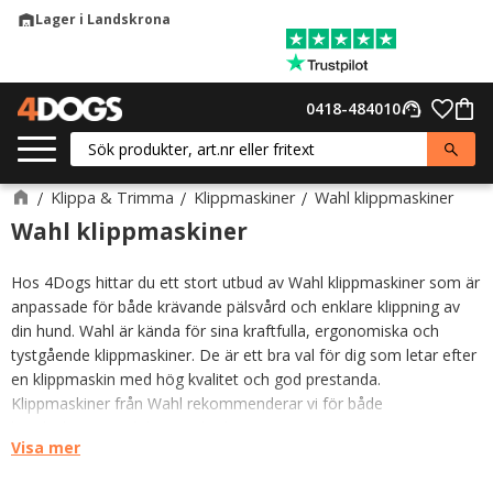
Lager i Landskrona
warehouse
Meny
Favor
0418-484010
support_agent
Kund
Klippa & Trimma
Klippmaskiner
Wahl klippmaskiner
Wahl klippmaskiner
Hos 4Dogs hittar du ett stort utbud av Wahl klippmaskiner som är
anpassade för både krävande pälsvård och enklare klippning av
din hund. Wahl är kända för sina kraftfulla, ergonomiska och
tystgående klippmaskiner. De är ett bra val för dig som letar efter
en klippmaskin med hög kvalitet och god prestanda.
Klippmaskiner från Wahl rekommenderar vi för både
hundsalongen och hemmabruk
Visa mer
Hitta rätt Wahl klippmaskin för dina behov