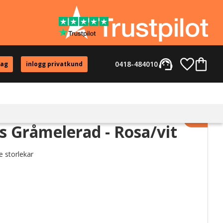
support_agent
Favorite
Kundvag
0418-484010
tag
inlogg privatkund
Lägg til
s Gråmelerad - Rosa/vit
e storlekar