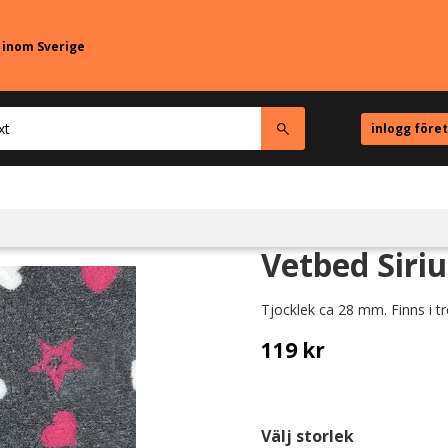
r inom Sverige
inlogg före
Vetbed Siriu
Tjocklek ca 28 mm. Finns i tr
119
kr
Välj storlek