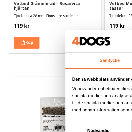
Vetbed Gråmelerad - Rosa/vita 
Vetbed Mör
hjärtan
tassar
Tjocklek ca 28 mm. Finns i tre storlekar
Tjocklek ca 28
119
kr
119
kr
Samtycke
Denna webbplats använder 
Vi använder enhetsidentifierar
sociala medier och analysera 
till de sociala medier och a
med annan information som du 
S
Nödvändig
a