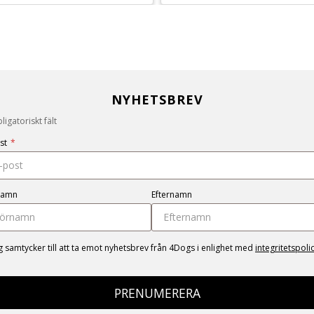
NYHETSBREV
igatoriskt fält
st
*
namn
Efternamn
g samtycker till att ta emot nyhetsbrev från 4Dogs i enlighet med
integritetspoli
PRENUMERERA