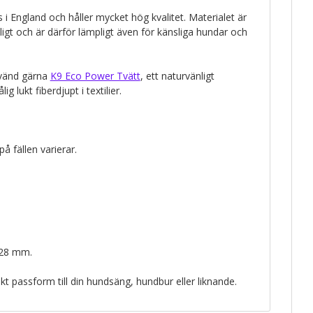
as i England och håller mycket hög kvalitet. Materialet är
nligt och är därför lämpligt även för känsliga hundar och
nvänd gärna
K9 Eco Power Tvätt
, ett naturvänligt
g lukt fiberdjupt i textilier.
å fällen varierar.
 28 mm.
kt passform till din hundsäng, hundbur eller liknande.