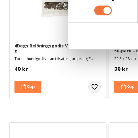
m
t
y
c
k
e
4Dogs Belöningsgodis Vildsvin ca 100 
Dogman ba
s
g
50-pack - 
v
Torkat hundgodis utan tillsatser, ursprung EU
22,5 x 28 cm
a
49
kr
29
kr
l