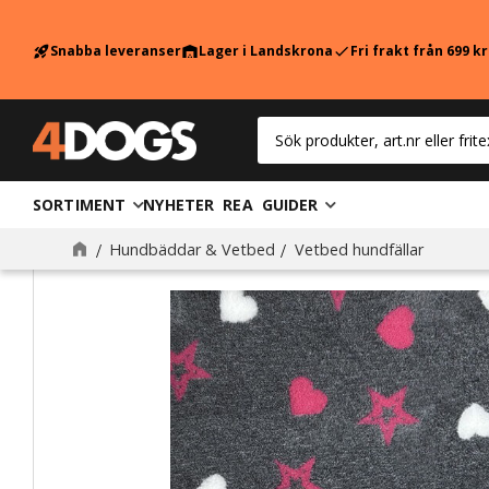
Snabba leveranser
Lager i Landskrona
Fri frakt från 699 k
rocket_launch
warehouse
check
SORTIMENT
NYHETER
REA
GUIDER
Hundbäddar & Vetbed
Vetbed hundfällar