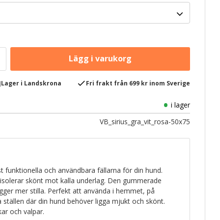
e
check
Lager i Landskrona
Fri frakt från 699 kr inom Sverige
i lager
VB_sirius_gra_vit_rosa-50x75
 funktionella och användbara fällarna för din hund.
 isolerar skönt mot kalla underlag. Den gummerade
igger mer stilla. Perfekt att använda i hemmet, på
ra ställen där din hund behöver ligga mjukt och skönt.
ikar och valpar.