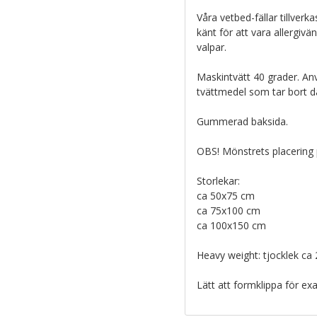
Våra vetbed-fällar tillverk
känt för att vara allergivä
valpar.
Maskintvätt 40 grader. A
tvättmedel som tar bort dåli
Gummerad baksida.
OBS! Mönstrets placering p
Storlekar:
ca 50x75 cm
ca 75x100 cm
ca 100x150 cm
Heavy weight: tjocklek ca
Lätt att formklippa för exa