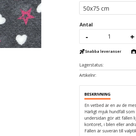
Antal
-
+
rocket_launch
warehous
Snabba leveranser
Lagerstatus
Artikelnr
En vetbed är en av de mest
Härligt mjuk hundfäll som
undersidan gör att fällen l
kontoret, i bilen eller and
Fällen är suverän till valpt