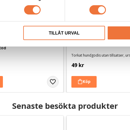
TILLÅT URVAL
jspåsar med knythandtag 
4Dogs Belöningsgodis Lamm
Röd
Torkat hundgodis utan tillsatser, u
49
kr
Senaste besökta produkter