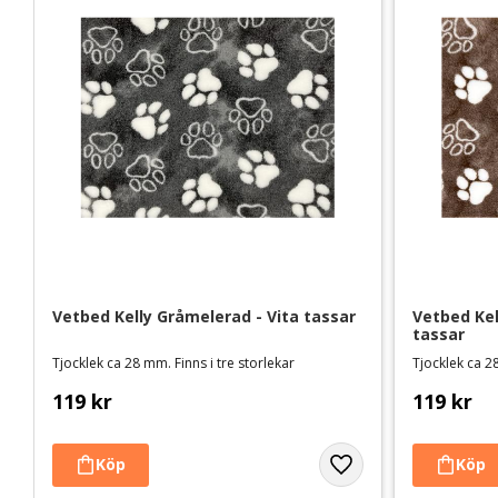
Vetbed Kelly Gråmelerad - Vita tassar
Vetbed Kel
tassar
Tjocklek ca 28 mm. Finns i tre storlekar
Tjocklek ca 28
119
kr
119
kr