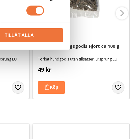
TILLÅT ALLA
 ca 100 g
4Dogs Belöningsgodis Hjort ca 100 g
rsprung EU
Torkat hundgodis utan tillsatser, ursprung EU
49
kr