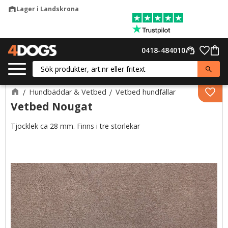
Lager i Landskrona
warehouse
Meny
Favor
0418-484010
support_agent
Kund
Hundbäddar & Vetbed
Vetbed hundfällar
Lägg 
Vetbed Nougat
Tjocklek ca 28 mm. Finns i tre storlekar