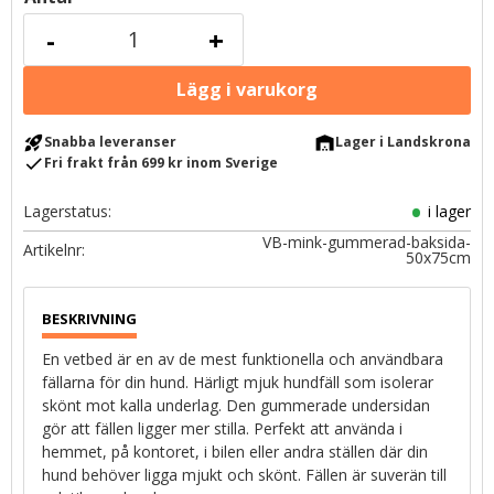
-
+
rocket_launch
warehouse
Snabba leveranser
Lager i Landskrona
check
Fri frakt från 699 kr inom Sverige
Lagerstatus
i lager
VB-mink-gummerad-baksida-
Artikelnr
50x75cm
En vetbed är en av de mest funktionella och användbara
fällarna för din hund. Härligt mjuk hundfäll som isolerar
skönt mot kalla underlag. Den gummerade undersidan
gör att fällen ligger mer stilla. Perfekt att använda i
hemmet, på kontoret, i bilen eller andra ställen där din
hund behöver ligga mjukt och skönt. Fällen är suverän till