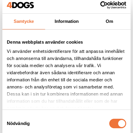
Samtycke
Information
Om
Andra köpte även
Denna webbplats använder cookies
Vi använder enhetsidentifierare för att anpassa innehållet
och annonserna till användarna, tillhandahålla funktioner
för sociala medier och analysera vår trafik. Vi
vidarebefordrar även sådana identifierare och annan
information från din enhet till de sociala medier och
annons- och analysföretag som vi samarbetar med.
Dessa kan i sin tur kombinera informationen med annan
information som du har tillhandahållit eller som de har
samlat in när du har använt deras tjänster.
Dogman bajspåsar 
4Dogs Belöningsgodis 
S
med knythandtag 50-
Hjort ca 100 g
Nödvändig
a
pack - Blå
22,5 x 28 cm
Torkat hundgodis utan tillsatser, ursprung EU
m