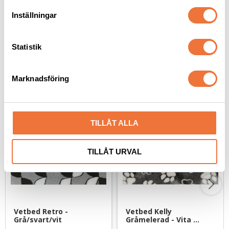
29
kr
49
kr
t
Inställningar
y
c
k
Statistik
e
s
Senaste besökta produkter
Marknadsföring
v
a
l
TILLÅT ALLA
TILLÅT URVAL
Vetbed Retro - 
Vetbed Kelly 
Grå/svart/vit
Gråmelerad - Vita 
tassar