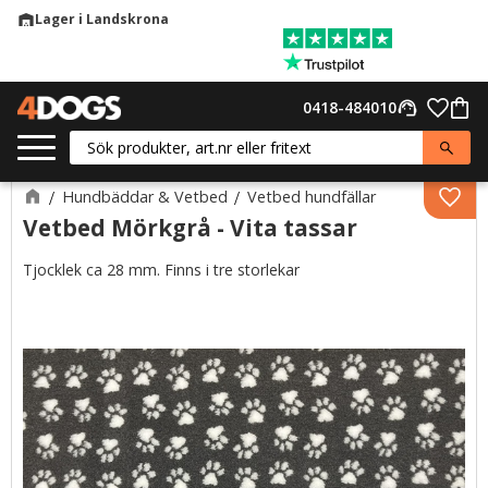
Lager i Landskrona
warehouse
Meny
Favor
0418-484010
support_agent
Kund
Hundbäddar & Vetbed
Vetbed hundfällar
Lägg 
Vetbed Mörkgrå - Vita tassar
Tjocklek ca 28 mm. Finns i tre storlekar