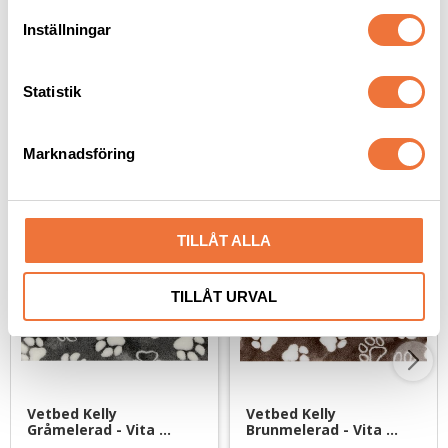
49
kr
29
kr
t
Inställningar
y
c
k
Statistik
e
s
Senaste besökta produkter
Marknadsföring
v
a
l
TILLÅT ALLA
TILLÅT URVAL
Vetbed Kelly 
Vetbed Kelly 
Gråmelerad - Vita 
Brunmelerad - Vita 
tassar
tassar