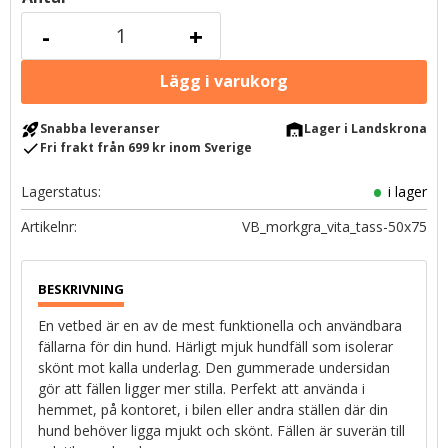
-
+
rocket_launch
warehouse
Snabba leveranser
Lager i Landskrona
check
Fri frakt från 699 kr inom Sverige
Lagerstatus
i lager
Artikelnr
VB_morkgra_vita_tass-50x75
En vetbed är en av de mest funktionella och användbara
fällarna för din hund. Härligt mjuk hundfäll som isolerar
skönt mot kalla underlag. Den gummerade undersidan
gör att fällen ligger mer stilla. Perfekt att använda i
hemmet, på kontoret, i bilen eller andra ställen där din
hund behöver ligga mjukt och skönt. Fällen är suverän till