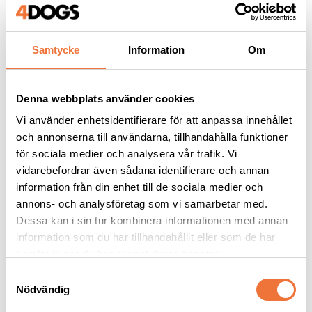
Samtycke
Information
Om
Andra köpte även
Denna webbplats använder cookies
Vi använder enhetsidentifierare för att anpassa innehållet
och annonserna till användarna, tillhandahålla funktioner
för sociala medier och analysera vår trafik. Vi
vidarebefordrar även sådana identifierare och annan
information från din enhet till de sociala medier och
annons- och analysföretag som vi samarbetar med.
Dessa kan i sin tur kombinera informationen med annan
information som du har tillhandahållit eller som de har
samlat in när du har använt deras tjänster.
4Dogs Belöningsgodis 
Dogman bajspåsar 
S
Vildsvin ca 100 g
med knythandtag 50-
Nödvändig
a
pack - Lila
Torkat hundgodis utan tillsatser, ursprung EU
22,5 x 28 cm
m