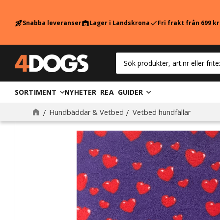
Snabba leveranser
Lager i Landskrona
Fri frakt från 699 k
rocket_launch
warehouse
check
SORTIMENT
NYHETER
REA
GUIDER
Hundbäddar & Vetbed
Vetbed hundfällar