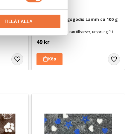
thandtag 
4Dogs Belöningsgodis Lamm ca 100 g
TILLÅT ALLA
Torkat hundgodis utan tillsatser, ursprung EU
49
kr