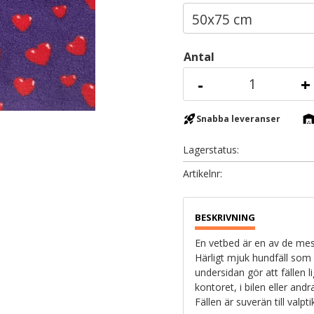
Antal
-
+
rocket_launch
warehous
Snabba leveranser
Lagerstatus
Artikelnr
En vetbed är en av de mest
Härligt mjuk hundfäll som
undersidan gör att fällen l
kontoret, i bilen eller and
Fällen är suverän till valpt