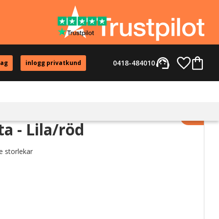
support_agent
Favorite
Kundvag
0418-484010
tag
inlogg privatkund
Lägg til
a - Lila/röd
e storlekar