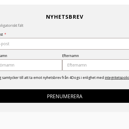
NYHETSBREV
igatoriskt fält
st
*
namn
Efternamn
g samtycker till att ta emot nyhetsbrev från 4Dogs i enlighet med
integritetspoli
PRENUMERERA