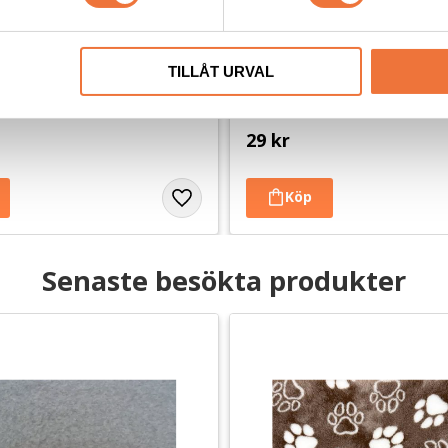
ningsgodis Vildsvin ca 100 
Dogman bajspåsar med kny
TILLÅT URVAL
50-pack - Röd
dis utan tillsatser, ursprung EU
22,5 x 28 cm
29
kr
Senaste besökta produkter