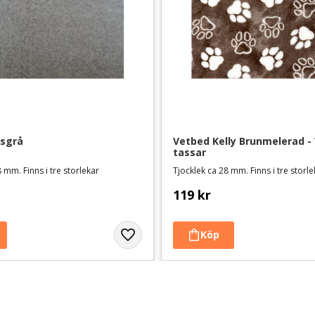
usgrå
Vetbed Kelly Brunmelerad - V
tassar
 mm. Finns i tre storlekar
Tjocklek ca 28 mm. Finns i tre storl
119
kr