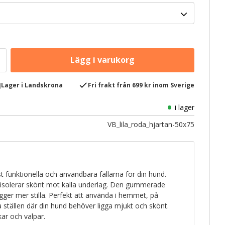
e
check
Lager i Landskrona
Fri frakt från 699 kr inom Sverige
i lager
VB_lila_roda_hjartan-50x75
 funktionella och användbara fällarna för din hund.
 isolerar skönt mot kalla underlag. Den gummerade
igger mer stilla. Perfekt att använda i hemmet, på
ra ställen där din hund behöver ligga mjukt och skönt.
ikar och valpar.