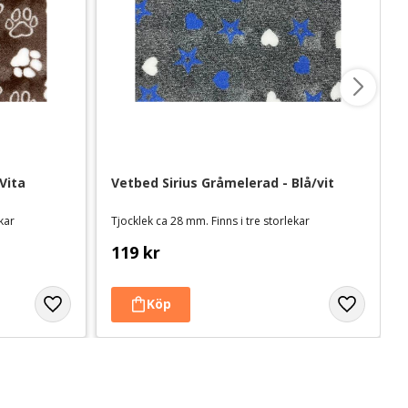
ita 
Vetbed Sirius Gråmelerad - Blå/vit
ekar
Tjocklek ca 28 mm. Finns i tre storlekar
119
kr