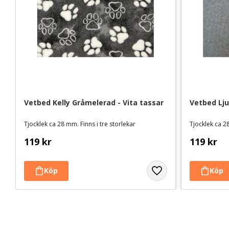
Vetbed Kelly Gråmelerad - Vita tassar
Vetbed Lj
Tjocklek ca 28 mm. Finns i tre storlekar
Tjocklek ca 28
119
kr
119
kr