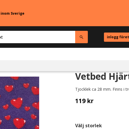
r inom Sverige
inlogg före
Vetbed Hjärt
Tjocklek ca 28 mm. Finns i tr
119
kr
Välj storlek