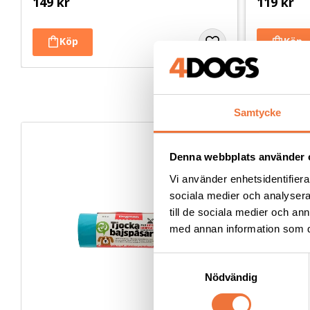
149
kr
119
kr
Samtycke
Denna webbplats använder 
Vi använder enhetsidentifierar
sociala medier och analysera 
till de sociala medier och a
med annan information som du 
S
Nödvändig
a
m