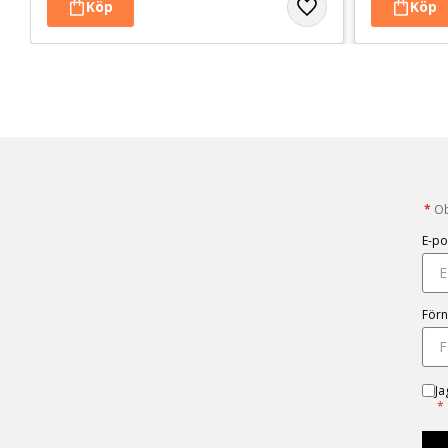
*
Obl
E-po
För
Ja
*