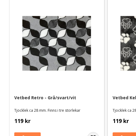
Vetbed Retro - Grå/svart/vit
Vetbed Kel
Tjocklek ca 28 mm. Finns i tre storlekar
Tjocklek ca 28
119
kr
119
kr