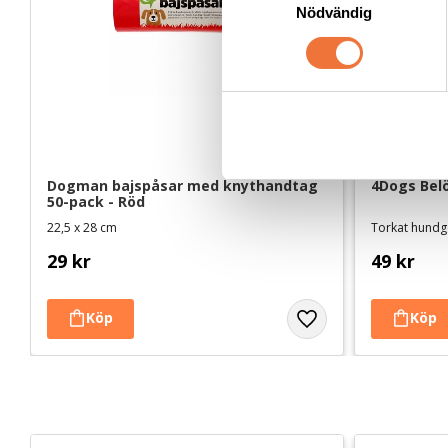
Nödvändig
a
m
t
y
c
k
e
s
Dogman bajspåsar med knythandtag 
4Dogs Belö
50-pack - Röd
v
22,5 x 28 cm
Torkat hundgo
a
l
29
kr
49
kr