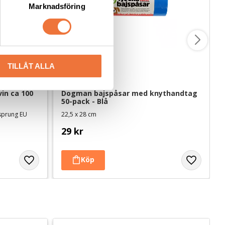
Marknadsföring
TILLÅT ALLA
in ca 100 
Dogman bajspåsar med knythandtag 
50-pack - Blå
rsprung EU
22,5 x 28 cm
29
kr