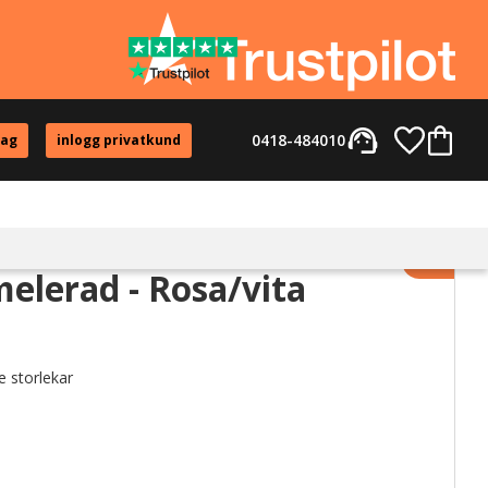
support_agent
Favorite
Kundvag
0418-484010
tag
inlogg privatkund
Lägg til
elerad - Rosa/vita
e storlekar