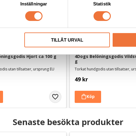
Inställningar
Statistik
TILLÅT URVAL
ningsgodis Hjort ca 100 g
4Dogs Belöningsgodis Vildsv
g
dis utan tillsatser, ursprung EU
Torkat hundgodis utan tillsatser, u
49
kr
Senaste besökta produkter