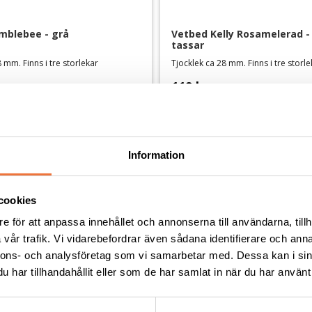
mblebee - grå
Vetbed Kelly Rosamelerad - 
tassar
 mm. Finns i tre storlekar
Tjocklek ca 28 mm. Finns i tre storl
119
kr
Information
Andra köpte även
cookies
e för att anpassa innehållet och annonserna till användarna, tillh
vår trafik. Vi vidarebefordrar även sådana identifierare och anna
nnons- och analysföretag som vi samarbetar med. Dessa kan i sin
har tillhandahållit eller som de har samlat in när du har använt 