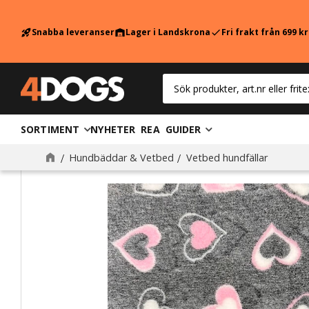
Snabba leveranser
Lager i Landskrona
Fri frakt från 699 k
rocket_launch
warehouse
check
SORTIMENT
NYHETER
REA
GUIDER
Hundbäddar & Vetbed
Vetbed hundfällar