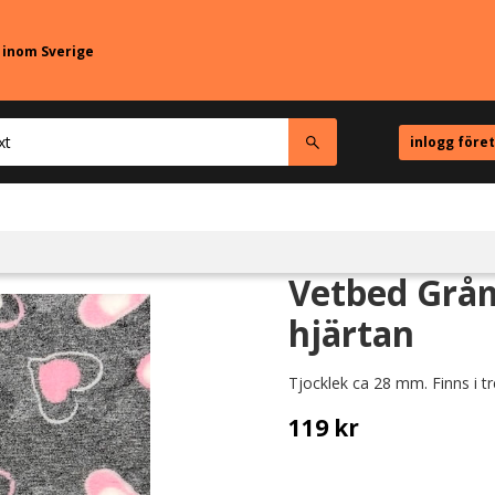
r inom Sverige
inlogg före
Vetbed Gråm
hjärtan
Tjocklek ca 28 mm. Finns i tr
119
kr