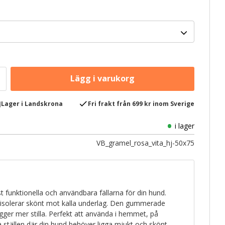
e
check
Lager i Landskrona
Fri frakt från 699 kr inom Sverige
i lager
VB_gramel_rosa_vita_hj-50x75
 funktionella och användbara fällarna för din hund.
 isolerar skönt mot kalla underlag. Den gummerade
igger mer stilla. Perfekt att använda i hemmet, på
ra ställen där din hund behöver ligga mjukt och skönt.