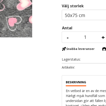
Välj storlek
Antal
-
+
rocket_launch
warehous
Snabba leveranser
Lagerstatus
Artikelnr
En vetbed är en av de mest
Härligt mjuk hundfäll som
undersidan gör att fällen l
kontoret, i bilen eller and