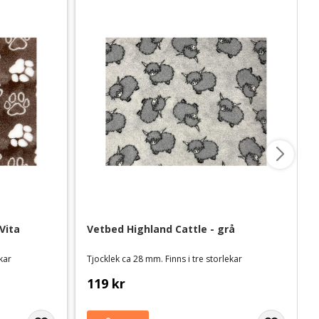
ita 
Vetbed Highland Cattle - grå
ekar
Tjocklek ca 28 mm. Finns i tre storlekar
119
kr