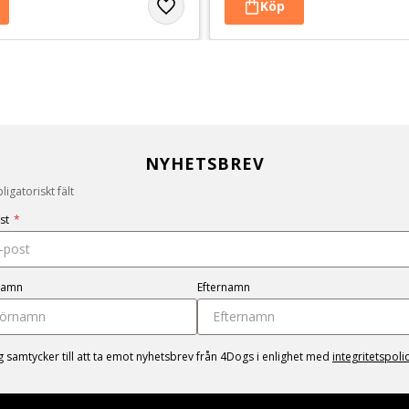
NYHETSBREV
igatoriskt fält
st
*
namn
Efternamn
g samtycker till att ta emot nyhetsbrev från 4Dogs i enlighet med
integritetspoli