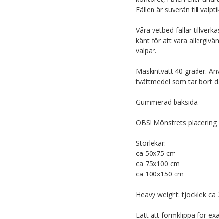
Fällen är suverän till valpt
Våra vetbed-fällar tillverk
känt för att vara allergivä
valpar.
Maskintvätt 40 grader. A
tvättmedel som tar bort dåli
Gummerad baksida.
OBS! Mönstrets placering p
Storlekar:
ca 50x75 cm
ca 75x100 cm
ca 100x150 cm
Heavy weight: tjocklek ca
Lätt att formklippa för exa