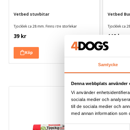
Vetbed stuvbitar
Vetbed Bu
Tjocklek ca 28 mm. Finns i tre storlekar
Tjocklek ca 28
39
kr
119
kr
Samtycke
Denna webbplats använder 
Vi använder enhetsidentifierar
sociala medier och analysera 
till de sociala medier och a
med annan information som du 
S