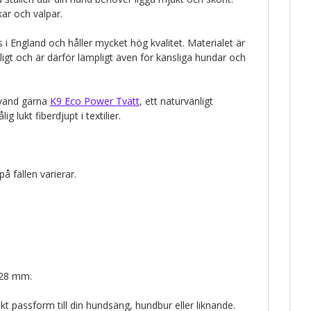
ikar och valpar.
as i England och håller mycket hög kvalitet. Materialet är
nligt och är därför lämpligt även för känsliga hundar och
nvänd gärna
K9 Eco Power Tvätt
, ett naturvänligt
g lukt fiberdjupt i textilier.
å fällen varierar.
 28 mm.
kt passform till din hundsäng, hundbur eller liknande.