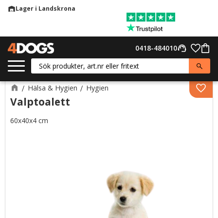
Lager i Landskrona
warehouse
Meny
Favor
0418-484010
support_agent
Kund
Hälsa & Hygien
Hygien
Lägg 
Valptoalett
60x40x4 cm