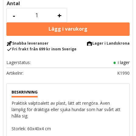
Antal
-
+
rocket_launch
warehouse
Snabba leveranser
Lager i Landskrona
check
Fri frakt från 699 kr inom Sverige
Lagerstatus
i lager
Artikelnr
K1990
Praktisk valptoalett av plast, lätt att rengöra. Även
lämplig för dräktiga eller sjuka hundar som har svårt att
hålla sig.
Storlek: 60x40x4 cm