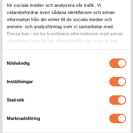
grå
- grå
för sociala medier och analysera vår trafik. Vi
Tjocklek ca 28 mm. Finns i tre storlekar
Tjocklek ca 28 mm. Finns i tre storlekar
vidarebefordrar även sådana identifierare och annan
119
kr
119
kr
information från din enhet till de sociala medier och
annons- och analysföretag som vi samarbetar med.
Dessa kan i sin tur kombinera informationen med annan
information som du har tillhandahållit eller som de har
samlat in när du har använt deras tjänster.
Senaste besökta produkter
S
Nödvändig
a
m
t
Inställningar
y
c
k
Statistik
e
s
Marknadsföring
v
a