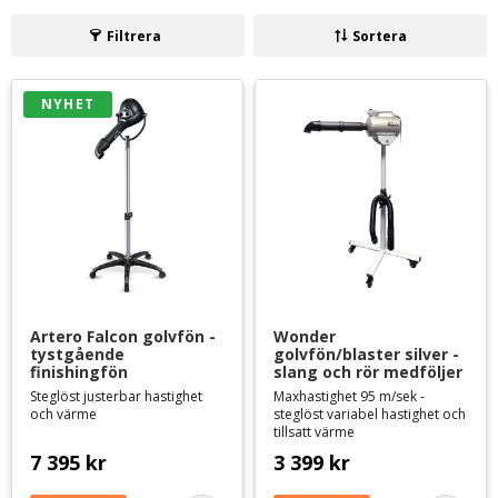
arbeta med pälsen med båda händerna, samtidigt som du tillför
luft. Röret/munstycket är vridbart 360 grader, så att du kan föna
Filtrera
Sortera
pälsen nerifrån och upp.
Läs gärna vår köpguide för
hundfönar/blasters
om du behöver
NYHET
råd inför ditt val av fön.
Artero Falcon golvfön - 
Wonder 
tystgående 
golvfön/blaster silver - 
finishingfön
slang och rör medföljer
Steglöst justerbar hastighet
Maxhastighet 95 m/sek -
och värme
steglöst variabel hastighet och
tillsatt värme
7 395
kr
3 399
kr