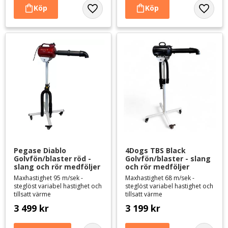
Lägg till i favoriter
Lägg til
Pegase Diablo 
4Dogs TBS Black 
Golvfön/blaster röd - 
Golvfön/blaster - slang 
slang och rör medföljer
och rör medföljer
Maxhastighet 95 m/sek -
Maxhastighet 68 m/sek -
steglöst variabel hastighet och
steglöst variabel hastighet och
tillsatt värme
tillsatt värme
3 499
kr
3 199
kr