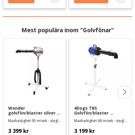
Mest populära inom "Golvfönar"
Wonder 
4Dogs TBS 
golvfön/blaster silver - 
Golvfön/blaster 
slang och rör medföljer
mörkblå - slang och rör 
Maxhastighet 95 m/sek - steglöst variabel hastighet och tillsatt värme
Maxhastighet 68 m/sek - steglöst variabel hastighet och tillsatt värme
medföljer
3 399
kr
3 199
kr