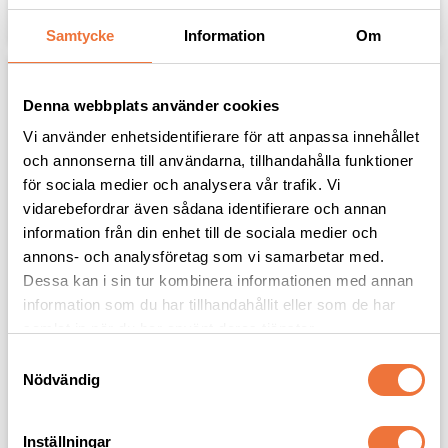
Lägg till i favoriter
Lägg til
Samtycke
Information
Om
Denna webbplats använder cookies
Vi använder enhetsidentifierare för att anpassa innehållet
och annonserna till användarna, tillhandahålla funktioner
för sociala medier och analysera vår trafik. Vi
vidarebefordrar även sådana identifierare och annan
information från din enhet till de sociala medier och
annons- och analysföretag som vi samarbetar med.
Dessa kan i sin tur kombinera informationen med annan
Hurricane 
DG09 Golvfön/blaster - 
dubbelmotorig 
slang och rör medföljer
information som du har tillhandahållit eller som de har
golvfön/blaster - slang 
Maxhastighet 52 m/sek -
samlat in när du har använt deras tjänster.
och rör medföljer
variabel hastighet i tre steg
Maxhastighet 110 m/sek -
och tillsatt värme
S
steglöst variabel hastighet
Nödvändig
a
3 995
kr
3 399
kr
m
t
Inställningar