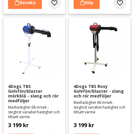
Lägg till i favoriter
Lägg til
4Dogs TBS 
4Dogs TBS Rosy 
Golvfön/blaster 
Golvfön/blaster - slang 
mörkblå - slang och rör 
och rör medföljer
medföljer
Maxhastighet 68 m/sek -
Maxhastighet 68 m/sek -
steglöst variabel hastighet och
steglöst variabel hastighet och
tillsatt värme
tillsatt värme
3 199
kr
3 199
kr