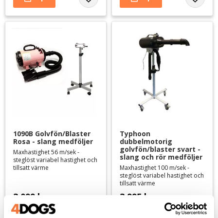
Lägg till i favoriter
Lägg til
1090B Golvfön/Blaster 
Typhoon 
Rosa - slang medföljer
dubbelmotorig 
golvfön/blaster svart - 
Maxhastighet 56 m/sek -
slang och rör medföljer
steglöst variabel hastighet och
tillsatt värme
Maxhastighet 100 m/sek -
steglöst variabel hastighet och
tillsatt värme
3 099
kr
3 995
kr