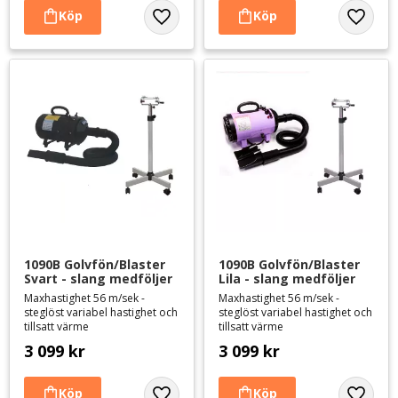
Lägg till i favoriter
Lägg til
1090B Golvfön/Blaster 
1090B Golvfön/Blaster 
Svart - slang medföljer
Lila - slang medföljer
Maxhastighet 56 m/sek -
Maxhastighet 56 m/sek -
steglöst variabel hastighet och
steglöst variabel hastighet och
tillsatt värme
tillsatt värme
3 099
kr
3 099
kr