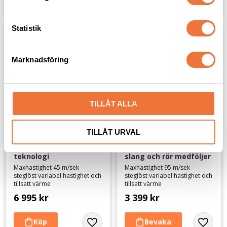
Lägg till i favoriter
Lägg til
y
c
k
Statistik
e
s
Marknadsföring
v
a
l
TILLÅT ALLA
TILLÅT URVAL
Pro Ionic Golvfön - 
Wonder 
finishingfön med ionic-
golvfön/blaster svart - 
teknologi
slang och rör medföljer
Maxhastighet 45 m/sek -
Maxhastighet 95 m/sek -
steglöst variabel hastighet och
steglöst variabel hastighet och
tillsatt värme
tillsatt värme
6 995
kr
3 399
kr
Lägg till i favoriter
Lägg til