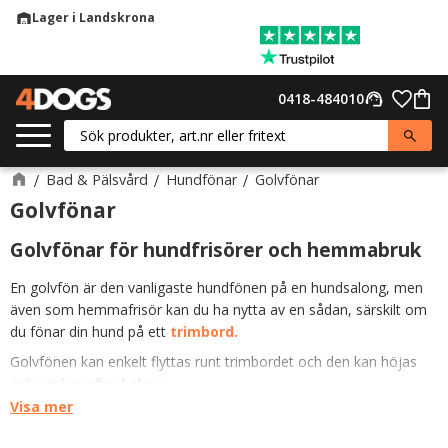
Lager i Landskrona
warehouse
Meny
Favor
0418-484010
support_agent
Kund
Bad & Pälsvård
Hundfönar
Golvfönar
Golvfönar
Golvfönar för hundfrisörer och hemmabruk
En golvfön är den vanligaste hundfönen på en hundsalong, men
även som hemmafrisör kan du ha nytta av en sådan, särskilt om
du fönar din hund på ett
trimbord.
Golvfönen kan enkelt flyttas runt trimbordet och den kan höjas
och sänkas efter behov.
Visa mer
Den har ett längre rör försett med ett vridbart munstycke, som
kan bytas ut mot en slang. En fördel med röret är att du kan