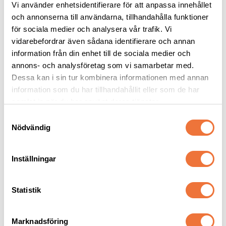
Vi använder enhetsidentifierare för att anpassa innehållet
och annonserna till användarna, tillhandahålla funktioner
för sociala medier och analysera vår trafik. Vi
4Dogs Belöningsgodis 
2pets belöningsgodis 
Kanin ca 100 g
Anka Mini - 400 g
vidarebefordrar även sådana identifierare och annan
information från din enhet till de sociala medier och
Torkat hundgodis utan tillsatser, ursprung EU
Av färska råvaror, låg fetthalt
annons- och analysföretag som vi samarbetar med.
49
kr
169
kr
Dessa kan i sin tur kombinera informationen med annan
information som du har tillhandahållit eller som de har
samlat in när du har använt deras tjänster.
S
Nödvändig
a
Senaste besökta produkter
m
t
Inställningar
y
c
k
Statistik
e
s
Marknadsföring