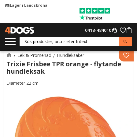
Lager i Landskrona
warehouse
Meny
Favor
0418-484010
support_agent
Kund
Lek & Promenad
Hundleksaker
Lägg 
Trixie Frisbee TPR orange - flytande
hundleksak
Diameter 22 cm