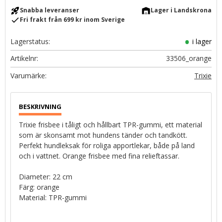
rocket_launch
warehouse
Snabba leveranser
Lager i Landskrona
check
Fri frakt från 699 kr inom Sverige
Lagerstatus
i lager
Artikelnr
33506_orange
Trixie
Trixie frisbee i tåligt och hållbart TPR-gummi, ett material
som är skonsamt mot hundens tänder och tandkött.
Perfekt hundleksak för roliga apportlekar, både på land
och i vattnet. Orange frisbee med fina relieftassar.
Diameter: 22 cm
Färg: orange
Material: TPR-gummi