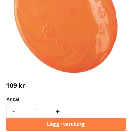
109
kr
Antal
-
+