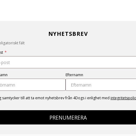
NYHETSBREV
igatoriskt fält
st
*
namn
Efternamn
g samtycker till att ta emot nyhetsbrev från 4Dogs i enlighet med
integritetspoli
PRENUMERERA