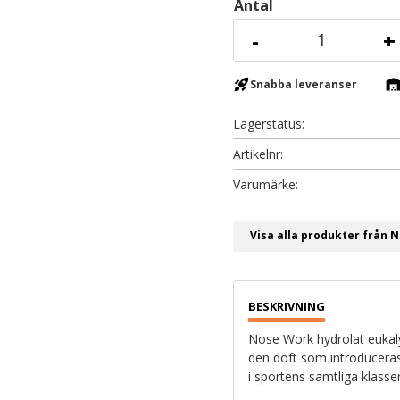
Antal
-
+
rocket_launch
warehous
Snabba leveranser
Lagerstatus
Artikelnr
Visa alla produkter från 
Nose Work hydrolat eukalyp
den doft som introducera
i sportens samtliga klasser