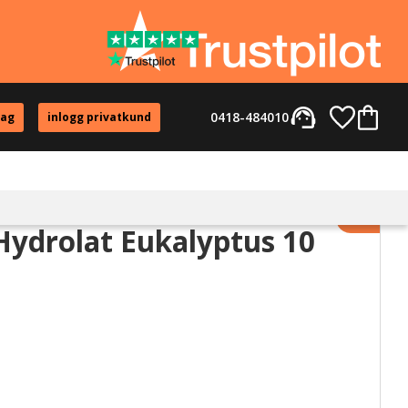
support_agent
Favorite
Kundvag
0418-484010
tag
inlogg privatkund
Lägg til
ydrolat Eukalyptus 10