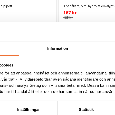
ed pipett
167
kr
185
kr
Andra köpte även
Information
cookies
e för att anpassa innehållet och annonserna till användarna, tillh
vår trafik. Vi vidarebefordrar även sådana identifierare och anna
nnons- och analysföretag som vi samarbetar med. Dessa kan i sin
har tillhandahållit eller som de har samlat in när du har använt 
Inställningar
Statistik