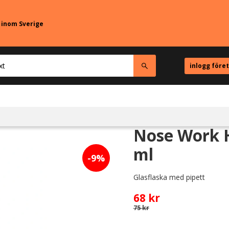
r inom Sverige
inlogg före
Nose Work H
ml
9
%
Glasflaska med pipett
Nedsatt pris:
68
kr
Ordinarie pris:
75
kr