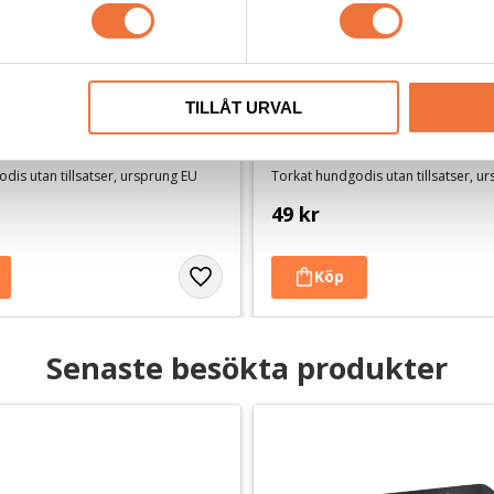
TILLÅT URVAL
ningsgodis Fasan ca 100 g
4Dogs Belöningsgodis Hjort
dis utan tillsatser, ursprung EU
Torkat hundgodis utan tillsatser, u
49
kr
Senaste besökta produkter