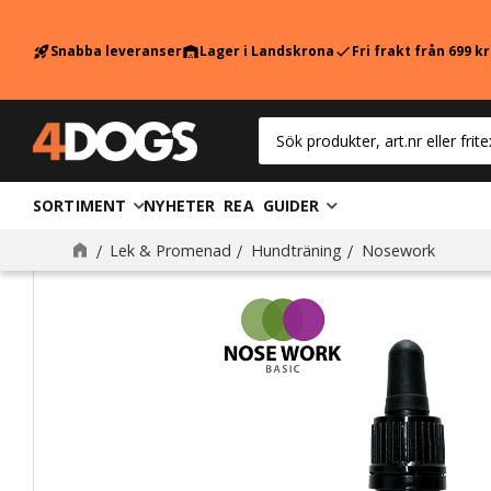
Snabba leveranser
Lager i Landskrona
Fri frakt från 699 k
rocket_launch
warehouse
check
SORTIMENT
NYHETER
REA
GUIDER
Lek & Promenad
Hundträning
Nosework