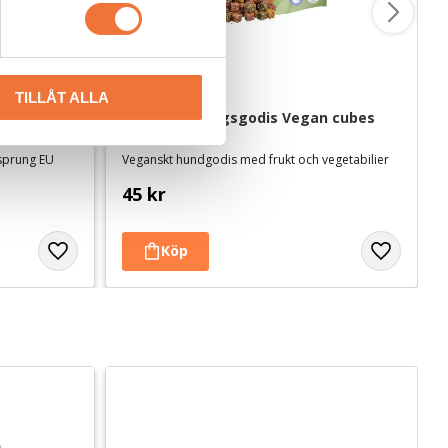
TILLÅT ALLA
 ca 100 g
Trixie belöningsgodis Vegan cubes 
100 g
rsprung EU
Veganskt hundgodis med frukt och vegetabilier
45
kr