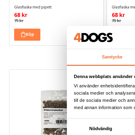
Glasflaska med pipett
Glasflaska m
68
kr
68
kr
75
kr
75
kr
Samtycke
Denna webbplats använder 
Vi använder enhetsidentifierar
sociala medier och analysera 
till de sociala medier och a
med annan information som du 
S
Nödvändig
a