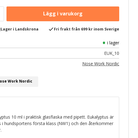
e
check
Lager i Landskrona
Fri frakt från 699 kr inom Sverige
i lager
EUK_10
Nose Work Nordic
Nose Work Nordic
tus 10 ml i praktisk glasflaska med pipett. Eukalyptus är
s i hundsportens första klass (NW1) och den återkommer
.