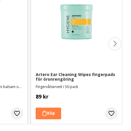
Artero Ear Cleaning Wipes fingerpads 
för öronrengöring
Set med Vitalizante schampo, Protein balsam och Mix balsamspray
Fingervåtservett i 50-pack
89
kr