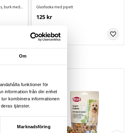
3 behållare, 5 ml hydrolat eukalyptus, burk med 20 topshuvuden
Glasflaska med pipett
125
kr
Om
andahålla funktioner för
n information från din enhet
 tur kombinera informationen
deras tjänster.
Marknadsföring