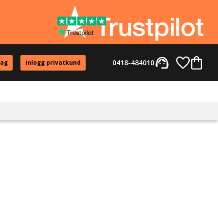
support_agent
Favorite
Kundvag
0418-484010
tag
inlogg privatkund