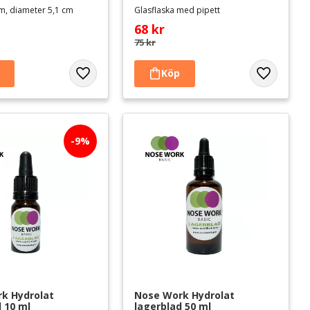
m, diameter 5,1 cm
Glasflaska med pipett
68
kr
75
kr
Lägg till i favoriter
Lägg till i 
9
%
k Hydrolat 
Nose Work Hydrolat 
 10 ml
lagerblad 50 ml