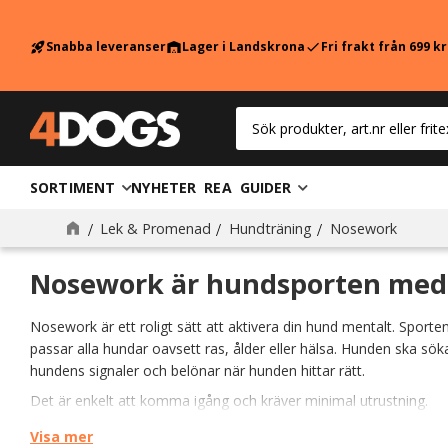
Snabba leveranser
Lager i Landskrona
Fri frakt från 699 k
rocket_launch
warehouse
check
SORTIMENT
NYHETER
REA
GUIDER
Nosework
Lek & Promenad
Hundträning
Nosework
Nosework är hundsporten med 
Nosework är ett roligt sätt att aktivera din hund mentalt. Sport
passar alla hundar oavsett ras, ålder eller hälsa. Hunden ska söka 
hundens signaler och belönar när hunden hittar rätt.
Det är enkelt att komma igång och kräver minimal utrustning.
Visa mer