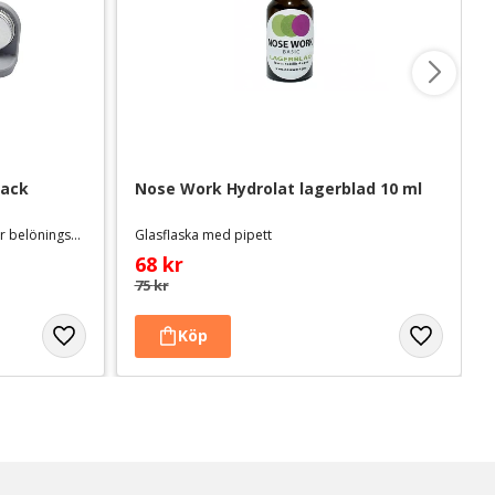
pack
Nose Work Hydrolat lagerblad 10 ml
3-pack doftbehållare med avsats för belöningsgodis
Glasflaska med pipett
68
kr
75
kr