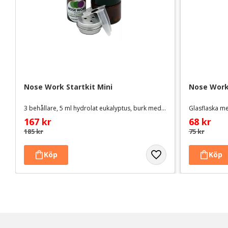
oavsett om du vill tävla i nosework eller bara söker ett bra och e
att kombinera nosework med andra träningsformer.
Nose Work Startkit Mini
Nose Work 
3 behållare, 5 ml hydrolat eukalyptus, burk med 20 topshuvuden
Glasflaska m
167
kr
68
kr
185
kr
75
kr