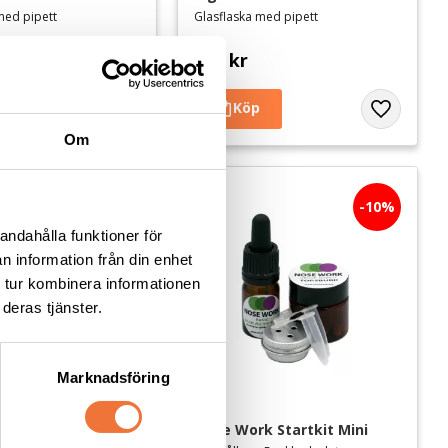
med pipett
Glasflaska med pipett
125
kr
Lägg till i favoriter
Lägg till i 
Om
10
%
andahålla funktioner för
n information från din enhet
 tur kombinera informationen
deras tjänster.
Marknadsföring
k Startkit Basic
Nose Work Startkit Mini