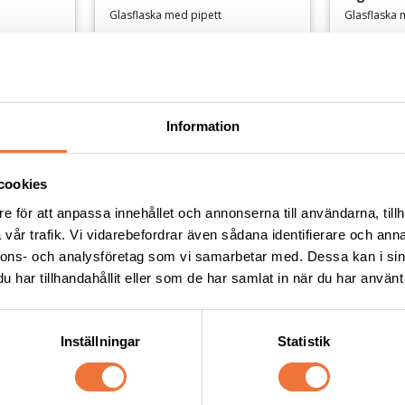
 den doft som alltid är med i nosework och
Glasflaska med pipett
Glasflaska 
er och fokus ligger på att lära sig
68
kr
125
kr
ställe att börja tävla för er som är nya i
75
kr
Lägg till i favoriter
Lägg till i favoriter
Information
 hunden använda luktsinnet för att skilja
tsgraden ökar med fler distraktioner,
cookies
10
%
ig vid starka störningsdofter i
e för att anpassa innehållet och annonserna till användarna, tillh
vår trafik. Vi vidarebefordrar även sådana identifierare och anna
nnons- och analysföretag som vi samarbetar med. Dessa kan i sin
har tillhandahållit eller som de har samlat in när du har använt 
. Nu arbetar hunden med tre olika hydrolater
ftdiskriminering. Det är den svåraste
Inställningar
Statistik
Pod - 
Nose Work Plastbehållare 
Nose Wor
XXS, 5-pack