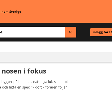
r inom Sverige
inlogg före
nosen i fokus
en bygger på hundens naturliga luktsinne och
och hitta en specifik doft - föraren följer