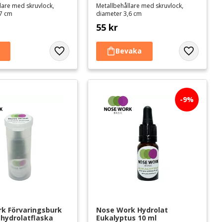
lare med skruvlock,
Metallbehållare med skruvlock,
,7 cm
diameter 3,6 cm
55
kr
Lägg till i favoriter
Lägg till i 
9
%
k Förvaringsburk 
Nose Work Hydrolat 
 hydrolatflaska
Eukalyptus 10 ml