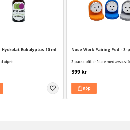
nkelt inslag i vardagen. Det går också bra
Hydrolat Eukalyptus 10 ml
Nose Work Pairing Pod - 3-
ed pipett
399
kr