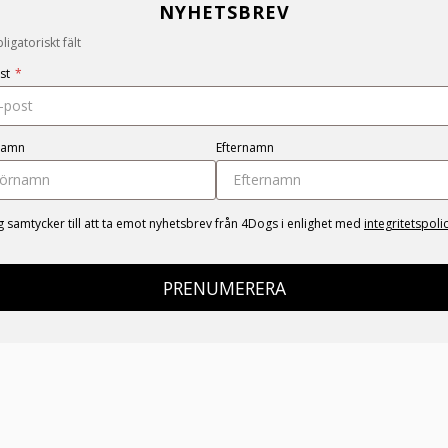
NYHETSBREV
igatoriskt fält
st
*
namn
Efternamn
g samtycker till att ta emot nyhetsbrev från 4Dogs i enlighet med
integritetspoli
PRENUMERERA