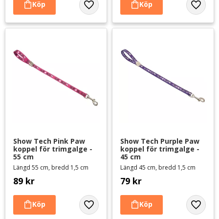
Lägg till i favoriter
Lägg til
Show Tech Pink Paw 
Show Tech Purple Paw 
koppel för trimgalge - 
koppel för trimgalge - 
55 cm
45 cm
Längd 55 cm, bredd 1,5 cm
Längd 45 cm, bredd 1,5 cm
89
kr
79
kr
Lägg till i favoriter
Lägg til