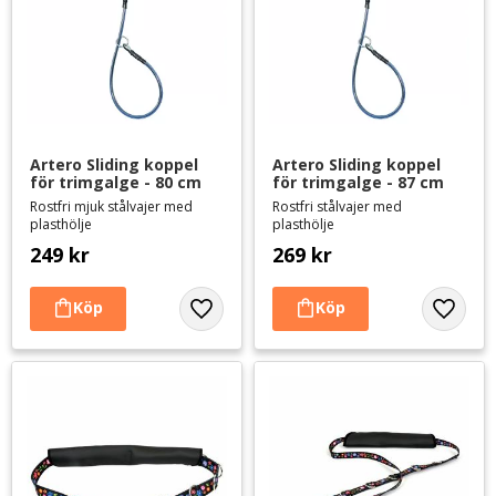
Artero Sliding koppel 
Artero Sliding koppel 
för trimgalge - 80 cm
för trimgalge - 87 cm
Rostfri mjuk stålvajer med
Rostfri stålvajer med
plasthölje
plasthölje
249
kr
269
kr
Lägg till i favoriter
Lägg til