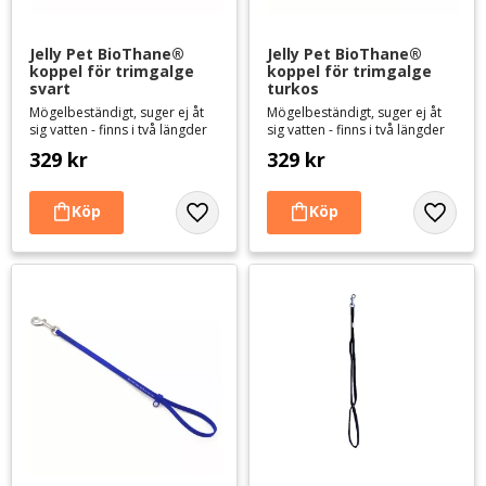
Jelly Pet BioThane® 
Jelly Pet BioThane® 
koppel för trimgalge 
koppel för trimgalge 
svart
turkos
Mögelbeständigt, suger ej åt
Mögelbeständigt, suger ej åt
sig vatten - finns i två längder
sig vatten - finns i två längder
329
kr
329
kr
Lägg till i favoriter
Lägg til