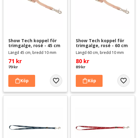
Show Tech koppel för 
Show Tech koppel för 
trimgalge, rosé - 45 cm
trimgalge, rosé - 60 cm
Längd 45 cm, bredd 10 mm
Längd 60 cm, bredd 10 mm
71
kr
80
kr
79
kr
89
kr
Lägg till i favoriter
Lägg til