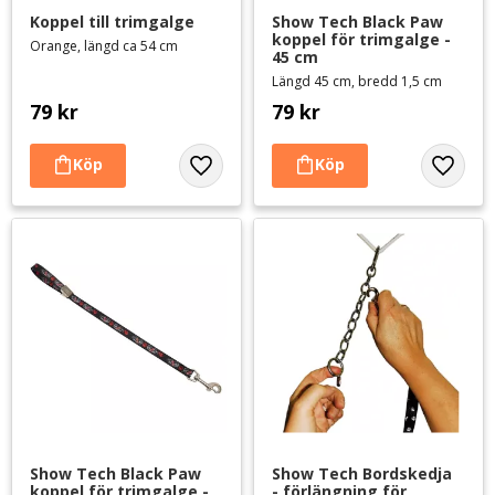
Koppel till trimgalge
Show Tech Black Paw 
koppel för trimgalge - 
Orange, längd ca 54 cm
45 cm
Längd 45 cm, bredd 1,5 cm
79
kr
79
kr
Lägg till i favoriter
Lägg til
Show Tech Black Paw 
Show Tech Bordskedja 
koppel för trimgalge - 
- förlängning för 