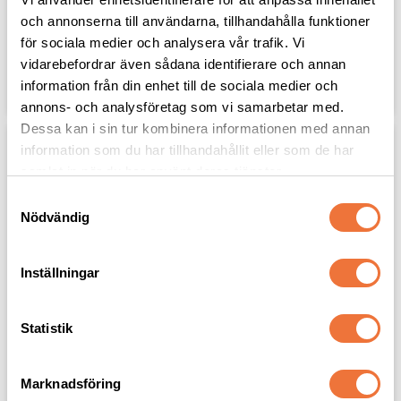
galge
galge
och annonserna till användarna, tillhandahålla funktioner
229
kr
299
kr
för sociala medier och analysera vår trafik. Vi
vidarebefordrar även sådana identifierare och annan
information från din enhet till de sociala medier och
Lägg till i favoriter
Lägg til
annons- och analysföretag som vi samarbetar med.
Dessa kan i sin tur kombinera informationen med annan
information som du har tillhandahållit eller som de har
samlat in när du har använt deras tjänster.
S
Nödvändig
a
m
t
Inställningar
y
c
Show Tech Flower 
Show Tech Flower 
k
Statistik
Power koppel för 
Power koppel för 
e
trimgalge - 45 cm
trimgalge - 55 cm
s
Längd 45 cm, bredd 1,5 cm
Längd 55 cm, bredd 1,5 cm
Marknadsföring
v