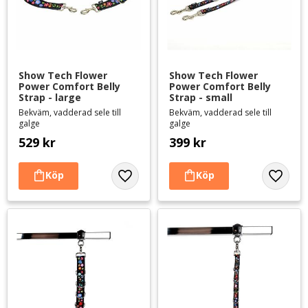
Show Tech Flower 
Show Tech Flower 
Power Comfort Belly 
Power Comfort Belly 
Strap - large
Strap - small
Bekväm, vadderad sele till
Bekväm, vadderad sele till
galge
galge
529
kr
399
kr
Lägg till i favoriter
Lägg til