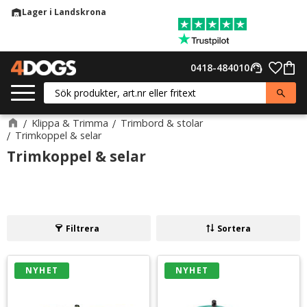
Lager i Landskrona
warehouse
Meny
Favor
0418-484010
support_agent
Kund
Klippa & Trimma
Trimbord & stolar
Trimkoppel & selar
Trimkoppel & selar
Filtrera
Sortera
NYHET
NYHET