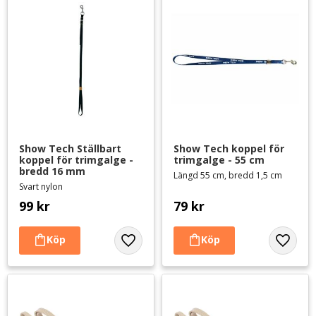
Show Tech Ställbart 
Show Tech koppel för 
koppel för trimgalge -
trimgalge - 55 cm
bredd 16 mm
Längd 55 cm, bredd 1,5 cm
Svart nylon
99
kr
79
kr
Lägg till i favoriter
Lägg til