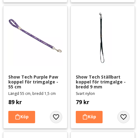
Show Tech Purple Paw 
Show Tech Ställbart 
koppel för trimgalge - 
koppel för trimgalge - 
55 cm
bredd 9 mm
Längd 55 cm, bredd 1,5 cm
Svart nylon
89
kr
79
kr
Lägg till i favoriter
Lägg til