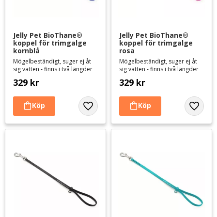
Jelly Pet BioThane® 
Jelly Pet BioThane® 
koppel för trimgalge 
koppel för trimgalge 
kornblå
rosa
Mögelbeständigt, suger ej åt
Mögelbeständigt, suger ej åt
sig vatten - finns i två längder
sig vatten - finns i två längder
329
kr
329
kr
Lägg till i favoriter
Lägg til