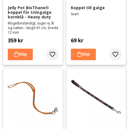
Jelly Pet BioThane® 
Koppel till galge
koppel för trimgalge 
Svart
kornblå - Heavy duty
Mögelbeständigt, suger ej åt
sig vatten - längd 61 cm, bredd
12 mm
359
kr
69
kr
Lägg till i favoriter
Lägg til