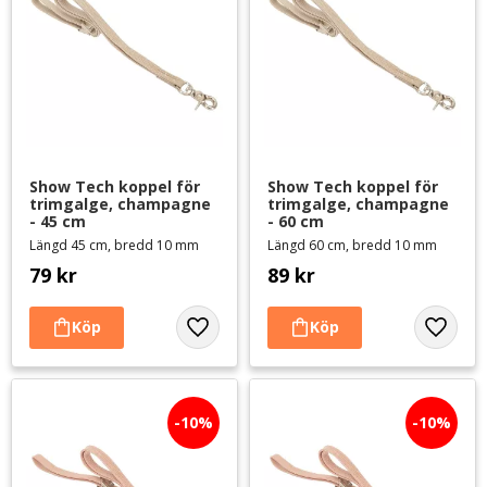
Show Tech koppel för 
Show Tech koppel för 
trimgalge, champagne 
trimgalge, champagne 
- 45 cm
- 60 cm
Längd 45 cm, bredd 10 mm
Längd 60 cm, bredd 10 mm
79
kr
89
kr
Lägg till i favoriter
Lägg til
10
%
10
%