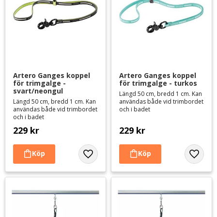
Artero Ganges koppel 
Artero Ganges koppel 
för trimgalge - 
för trimgalge - turkos
svart/neongul
Längd 50 cm, bredd 1 cm. Kan
Längd 50 cm, bredd 1 cm. Kan
användas både vid trimbordet
användas både vid trimbordet
och i badet
och i badet
229
kr
229
kr
Lägg till i favoriter
Lägg til