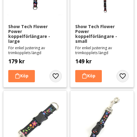
Show Tech Flower 
Show Tech Flower 
Power 
Power 
koppelförlängare - 
koppelförlängare - 
large
small
För enkel justering av
För enkel justering av
trimkopplets längd
trimkopplets längd
179
kr
149
kr
Lägg till i favoriter
Lägg til