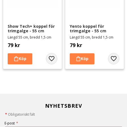
Show Tech+ koppel för 
Yento koppel för 
trimgalge - 55 cm
trimgalge - 55 cm
Längd 55 cm, bredd 1,5 cm
Längd 55 cm, bredd 1,5 cm
79
kr
79
kr
Lägg till i favoriter
Lägg til
NYHETSBREV
*
Obligatoriskt fält
E-post
*