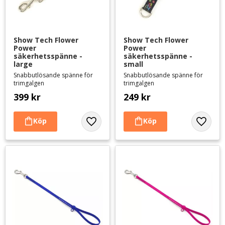
Show Tech Flower 
Show Tech Flower 
Power 
Power 
säkerhetsspänne - 
säkerhetsspänne - 
large
small
Snabbutlösande spänne för
Snabbutlösande spänne för
trimgalgen
trimgalgen
399
kr
249
kr
Lägg till i favoriter
Lägg til