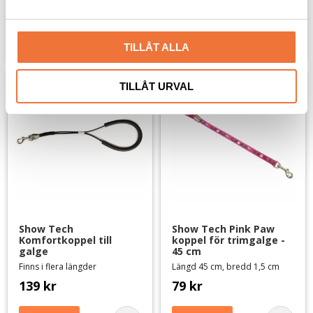
79
kr
89
kr
a
l
Lägg till i favoriter
Lägg til
TILLÅT ALLA
TILLÅT URVAL
Show Tech 
Show Tech Pink Paw 
Komfortkoppel till 
koppel för trimgalge - 
galge
45 cm
Finns i flera längder
Längd 45 cm, bredd 1,5 cm
139
kr
79
kr