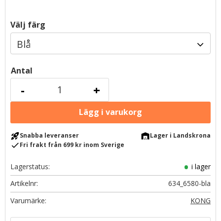
Välj färg
Antal
-
+
rocket_launch
warehouse
Snabba leveranser
Lager i Landskrona
check
Fri frakt från 699 kr inom Sverige
Lagerstatus
i lager
Artikelnr
634_6580-bla
KONG