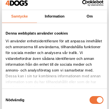
Samtycke
Information
Om
Andra köpte även
Denna webbplats använder cookies
Vi använder enhetsidentifierare för att anpassa innehållet
och annonserna till användarna, tillhandahålla funktioner
för sociala medier och analysera vår trafik. Vi
vidarebefordrar även sådana identifierare och annan
information från din enhet till de sociala medier och
annons- och analysföretag som vi samarbetar med.
Dessa kan i sin tur kombinera informationen med annan
information som du har tillhandahållit eller som de har
samlat in när du har använt deras tjänster.
4Dogs Belöningsgodis 
2pets Belöningsgodis 
S
Kanin ca 100 g
Kyckling - 400 g
Nödvändig
a
Torkat hundgodis utan tillsatser, ursprung EU
Av färska råvaror
m