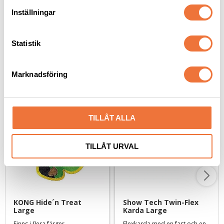
49
kr
169
kr
t
Inställningar
y
c
k
Statistik
e
s
Senaste besökta produkter
Marknadsföring
v
a
l
TILLÅT ALLA
TILLÅT URVAL
KONG Hide´n Treat 
Show Tech Twin-Flex 
Large
Karda Large
Finns i flera färger
Flexkarda med en fast och en mjuk sida