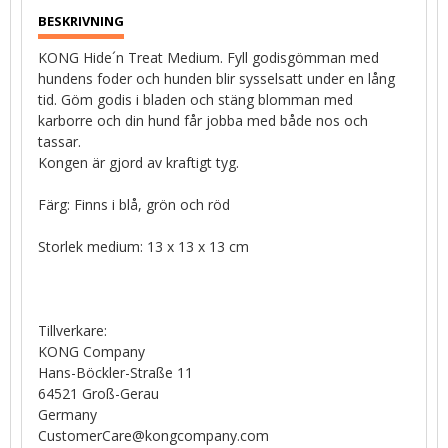
KONG Hide´n Treat Medium. Fyll godisgömman med
hundens foder och hunden blir sysselsatt under en lång
tid. Göm godis i bladen och stäng blomman med
karborre och din hund får jobba med både nos och
tassar.
Kongen är gjord av kraftigt tyg.
Färg: Finns i blå, grön och röd
Storlek medium: 13 x 13 x 13 cm
Tillverkare:
KONG Company
Hans-Böckler-Straße 11
64521 Groß-Gerau
Germany
CustomerCare@kongcompany.com