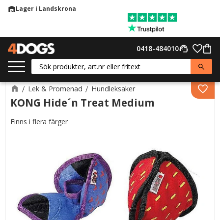
Lager i Landskrona
warehouse
Meny
Favor
0418-484010
support_agent
Kund
Lek & Promenad
Hundleksaker
Lägg 
KONG Hide´n Treat Medium
Finns i flera färger