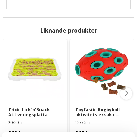
Liknande produkter
Trixie Lick´n´Snack 
Toyfastic Rugbyboll 
Aktiveringsplatta
aktivitetsleksak i 
gummi
20x20 cm
12x7,5 cm
129
kr
139
kr