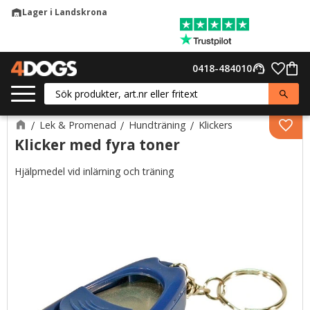
Lager i Landskrona
warehouse
Meny
Favor
0418-484010
support_agent
Kund
Lek & Promenad
Hundträning
Klickers
Lägg 
Klicker med fyra toner
Hjälpmedel vid inlärning och träning