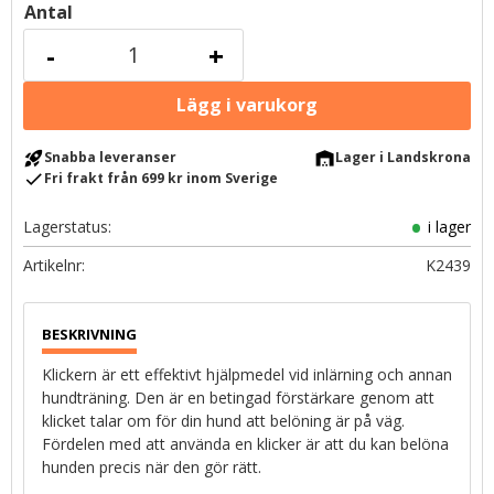
Antal
-
+
rocket_launch
warehouse
Snabba leveranser
Lager i Landskrona
check
Fri frakt från 699 kr inom Sverige
Lagerstatus
i lager
Artikelnr
K2439
Klickern är ett effektivt hjälpmedel vid inlärning och annan
hundträning. Den är en betingad förstärkare genom att
klicket talar om för din hund att belöning är på väg.
Fördelen med att använda en klicker är att du kan belöna
hunden precis när den gör rätt.