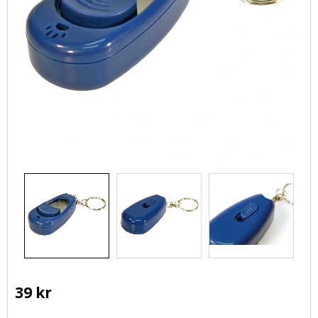
39
kr