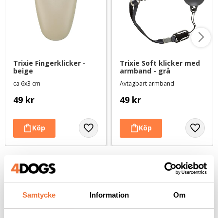
Trixie Fingerklicker - 
Trixie Soft klicker med 
beige
armband - grå
ca 6x3 cm
Avtagbart armband
49
kr
49
kr
Andra köpte även
Samtycke
Information
Om