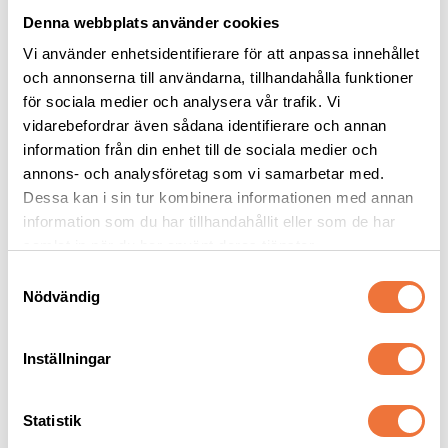
Denna webbplats använder cookies
Vi använder enhetsidentifierare för att anpassa innehållet
och annonserna till användarna, tillhandahålla funktioner
för sociala medier och analysera vår trafik. Vi
vidarebefordrar även sådana identifierare och annan
information från din enhet till de sociala medier och
Dogman bajspåsar 
2pets belöningsgodis 
med knythandtag 50-
Struts Mini - 400 g
annons- och analysföretag som vi samarbetar med.
pack - Röd
22,5 x 28 cm
Av färska råvaror
Dessa kan i sin tur kombinera informationen med annan
information som du har tillhandahållit eller som de har
29
kr
199
kr
samlat in när du har använt deras tjänster.
S
Nödvändig
a
m
t
Inställningar
Senaste besökta produkter
y
c
k
Statistik
e