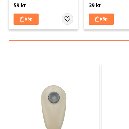
59
kr
39
kr
Lägg till i favoriter