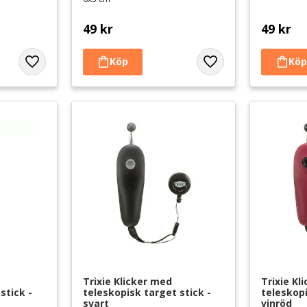
49
kr
49
kr
Lägg till i favoriter
Lägg till i favoriter
Trixie Klicker med 
Trixie Kl
stick - 
teleskopisk target stick - 
teleskopi
svart
vinröd