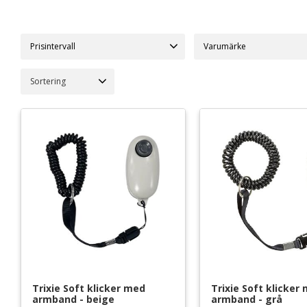
Prisintervall
Trixie
20
Välj sortering
39
99
Trixie Soft klicker med 
Trixie Soft klicker
armband - beige
armband - grå