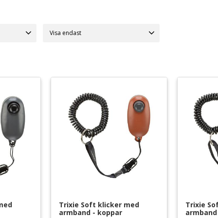
Visa endast
Finns i lager
20
 med 
Trixie Soft klicker med 
Trixie So
armband - koppar
armband 