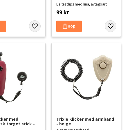
Bältesclips med lina, avtagbart
99
kr
Lägg till i favoriter
Lägg till i 
icker med 
Trixie Klicker med armband 
sk target stick - 
- beige