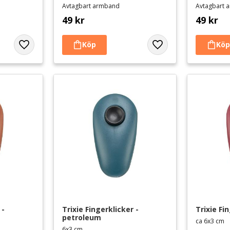
Avtagbart armband
Avtagbart 
49
kr
49
kr
Lägg till i favoriter
Lägg till i favoriter
- 
Trixie Fingerklicker - 
Trixie Fi
petroleum
ca 6x3 cm
6x3 cm