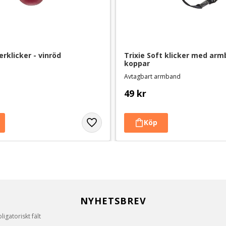
erklicker - vinröd
Trixie Soft klicker med armb
koppar
Avtagbart armband
49
kr
NYHETSBREV
igatoriskt fält