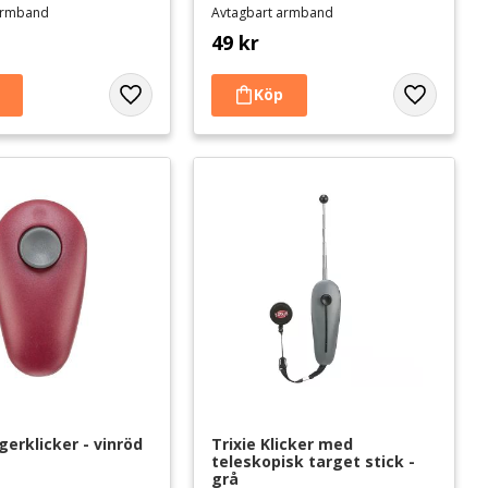
armband
Avtagbart armband
49
kr
Lägg till i favoriter
Lägg till i 
ngerklicker - vinröd
Trixie Klicker med 
teleskopisk target stick - 
grå