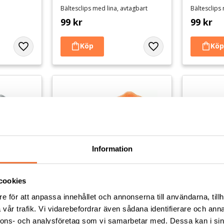
Bältesclips med lina, avtagbart
Bältesclips
99
kr
99
kr
Lägg till i favoriter
Lägg till i favoriter
Information
cookies
e för att anpassa innehållet och annonserna till användarna, tillh
 armband 
Trixie Klicker med armband 
Trixie K
vår trafik. Vi vidarebefordrar även sådana identifierare och anna
- orange
- petrol
nnons- och analysföretag som vi samarbetar med. Dessa kan i sin