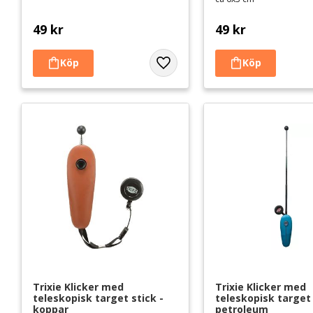
49
kr
49
kr
Lägg till i favoriter
Trixie Klicker med 
Trixie Klicker med 
teleskopisk target stick - 
teleskopisk target 
koppar
petroleum