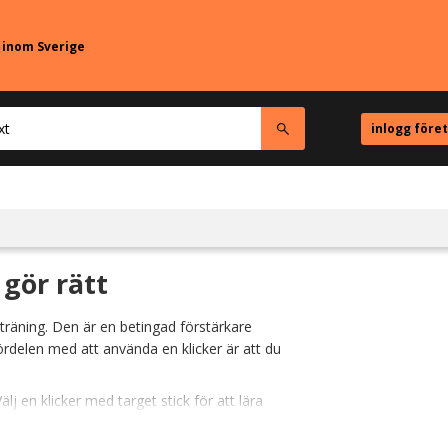
r inom Sverige
inlogg före
 gör rätt
dträning. Den är en betingad förstärkare
ördelen med att använda en klicker är att du
lj en klicker med target stick för att lära