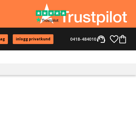
support_agent
Favorite
Kundvag
0418-484010
tag
inlogg privatkund