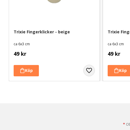
Trixie Fingerklicker - beige
Trixie Fing
ca 6x3 cm
ca 6x3 cm
49
kr
49
kr
*
Obl