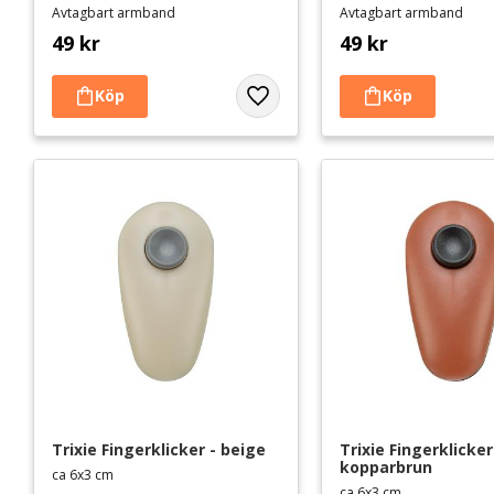
Avtagbart armband
Avtagbart armband
49
kr
49
kr
Lägg till i favoriter
Trixie Fingerklicker - beige
Trixie Fingerklicker 
kopparbrun
ca 6x3 cm
ca 6x3 cm