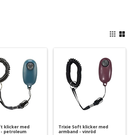
Välj
ft klicker med 
Trixie Soft klicker med 
- petroleum
armband - vinröd