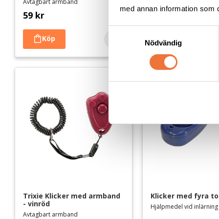
Avtagbart armband
Avtagbart armband
med annan information som du 
59
kr
59
kr
S
Nödvändig
Lägg till i favoriter
a
m
t
y
c
k
e
s
v
a
l
Trixie Klicker med armband 
Klicker med fyra t
- vinröd
Hjälpmedel vid inlärning
Avtagbart armband