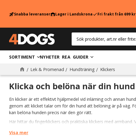
Snabba leveranser
Lager i Landskrona
Fri frakt från 699 k
rocket_launch
warehouse
check
SORTIMENT
NYHETER
REA
GUIDER
Klickers
Lek & Promenad
Hundträning
Klickers
Klicka och belöna när din hund
En klicker är ett effektivt hjälpmedel vid inlärning och annan hun
genom att klicket talar om för din hund att belöning är på väg. F
kan belöna hunden precis när den gör rätt.
Här hittar du fingerklickers och praktiska klickers med armband. Vä
din hund att till exempel krypa, snurra och hoppa.
Visa mer