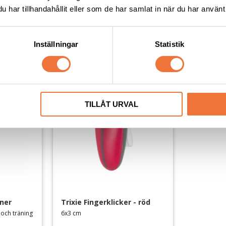
Avtagbart armband
Avtagbart 
har tillhandahållit eller som de har samlat in när du har använt 
59
kr
59
kr
Inställningar
Statistik
Lägg till i favoriter
Lägg till i favoriter
TILLÅT URVAL
oner
Trixie Fingerklicker - röd
 och träning
6x3 cm