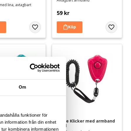
Avtagbart armband
 med lina, avtagbart
59
kr
Lägg till i favoriter
Lägg till i 
Om
andahålla funktioner för
licker med armband 
Trixie Klicker med armband 
n information från din enhet
eum
- röd
 tur kombinera informationen