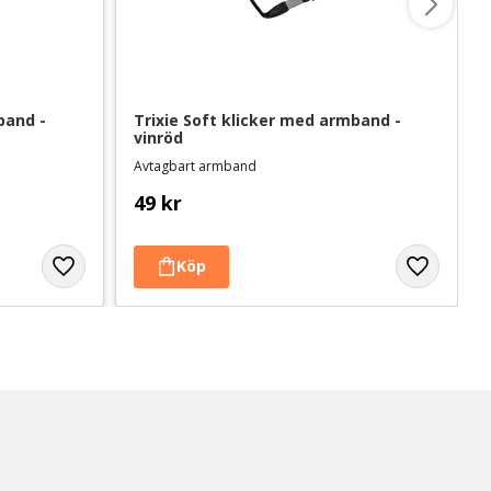
and - 
Trixie Soft klicker med armband - 
vinröd
Avtagbart armband
49
kr