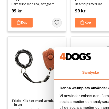
Bältesclips med lina, avtagbart
Bältesclips med lina
99
kr
99
kr
Lägg till i favoriter
Samtycke
Denna webbplats använder 
Vi använder enhetsidentifierar
Trixie Klicker med armband 
Trixie Klicker med
sociala medier och analysera 
- brun
- grå
till de sociala medier och a