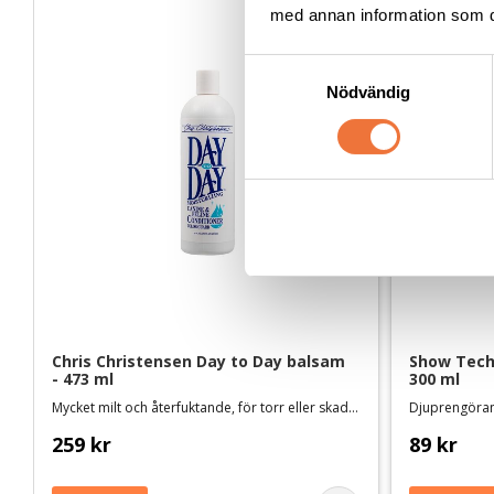
med annan information som du 
S
Nödvändig
a
m
t
y
c
k
e
s
v
a
l
Chris Christensen Day to Day balsam 
Show Tech 
- 473 ml
300 ml
Mycket milt och återfuktande, för torr eller skadad päls och känslig hud
259
kr
89
kr