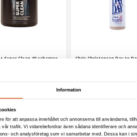
+ Super Clean 40 schampo 
Chris Christensen Day to Day
Moisturizing schampo - 473
nde och högkoncentrerat
Mycket milt med kolloidalt havremj
279
kr
Information
cookies
e för att anpassa innehållet och annonserna till användarna, tillh
Andra köpte även
vår trafik. Vi vidarebefordrar även sådana identifierare och anna
nnons- och analysföretag som vi samarbetar med. Dessa kan i sin