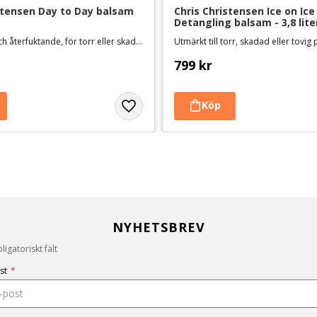
stensen Day to Day balsam 
Chris Christensen Ice on Ice 
Detangling balsam - 3,8 lite
Mycket milt och återfuktande, för torr eller skadad päls och känslig hud
799
kr
NYHETSBREV
igatoriskt fält
st
*