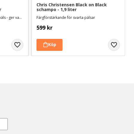
Chris Christensen Black on Black 
r
schampo - 1,9 liter
Utmärkt till torr, skadad eller tovig päls - ger vacker glans
Färgförstärkande för svarta pälsar
599
kr