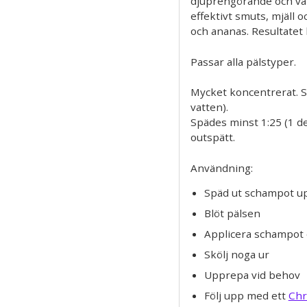
djuprengörande och vä
effektivt smuts, mjäll o
och ananas. Resultatet b
Passar alla pälstyper.
Mycket koncentrerat. Sp
vatten).
Spädes minst 1:25 (1 d
outspätt.
Användning:
Späd ut schampot upp
Blöt pälsen
Applicera schampot 
Skölj noga ur
Upprepa vid behov
Följ upp med ett
Chr