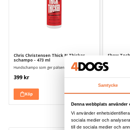
Chris Christensen Thick N Thicker 
Show Tech
schampo - 473 ml
- 1 liter
Hundschampo som ger pälsen volym och fyllighet
Djuprengöra
399
kr
449
kr
Samtycke
Denna webbplats använder 
Vi använder enhetsidentifierar
sociala medier och analysera 
till de sociala medier och a