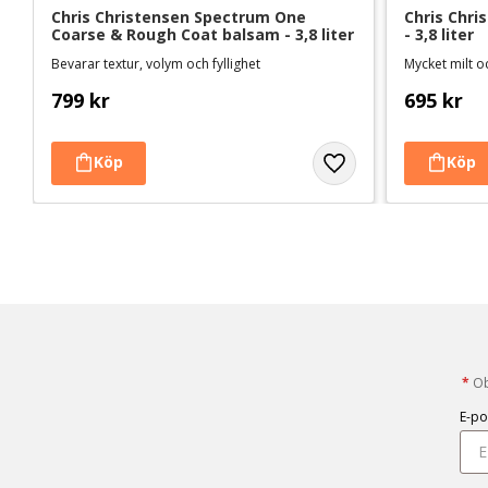
Chris Christensen Spectrum One 
Chris Chri
Coarse & Rough Coat balsam - 3,8 liter
- 3,8 liter
Bevarar textur, volym och fyllighet
799
kr
695
kr
*
Obl
E-po