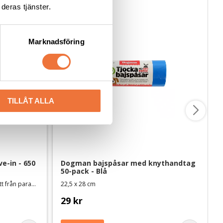
deras tjänster.
Marknadsföring
TILLÅT ALLA
-in - 650 
Dogman bajspåsar med knythandtag 
50-pack - Blå
Med antistat-effekt, veganskt och fritt från parabener och sulfater
22,5 x 28 cm
29
kr