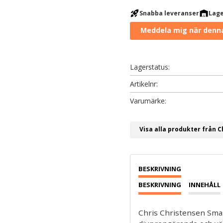
rocket_launch
warehouse
Snabba leveranser
Lage
Lagerstatus
Artikelnr
Visa alla produkter från C
BESKRIVNING
INNEHÅLL
Chris Christensen Sma