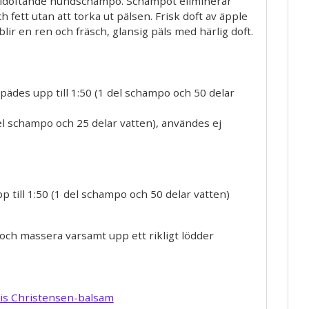
ldoftande hundschampo. Schampot eliminerar
ch fett utan att torka ut pälsen. Frisk doft av äpple
lir en ren och fräsch, glansig päls med härlig doft.
ädes upp till 1:50 (1 del schampo och 50 delar
el schampo och 25 delar vatten), användes ej
 till 1:50 (1 del schampo och 50 delar vatten)
och massera varsamt upp ett rikligt lödder
is Christensen-balsam