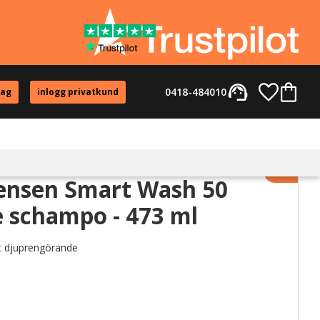
support_agent
Favorite
Kundvag
0418-484010
tag
inlogg privatkund
Lägg til
tensen Smart Wash 50
e schampo - 473 ml
t djuprengörande