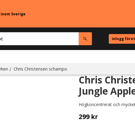
r inom Sverige
inlogg före
rken
Chris Christensen schampo
Chris Chris
Jungle Appl
Högkoncentrerat och mycke
299
kr