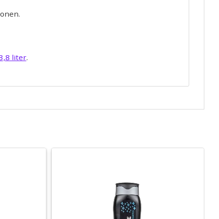
gonen.
3,8 liter
.