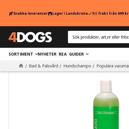
Snabba leveranser
Lager i Landskrona
Fri frakt från 699 k
rocket_launch
warehouse
check
SORTIMENT
NYHETER
REA
GUIDER
Bad & Pälsvård
Hundschampo
Populära varumä