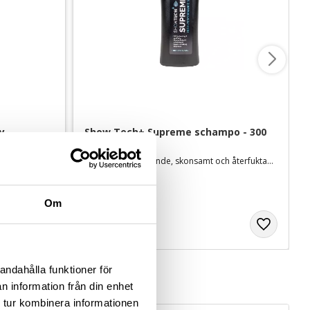
 
Show Tech+ Supreme schampo - 300 
 ml
ml
öl
Extra djuprengörande, skonsamt och återfuktande
89
kr
Om
andahålla funktioner för
n information från din enhet
 tur kombinera informationen