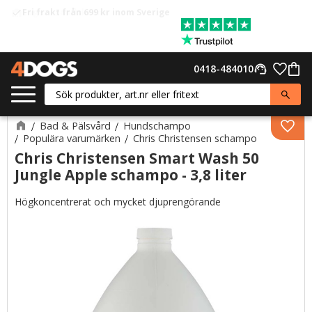
Fri frakt från 699 kr inom Sverige
check
Meny
Favor
0418-484010
support_agent
Kund
Bad & Pälsvård
Hundschampo
Lägg 
Populära varumärken
Chris Christensen schampo
Chris Christensen Smart Wash 50
Jungle Apple schampo - 3,8 liter
Högkoncentrerat och mycket djuprengörande