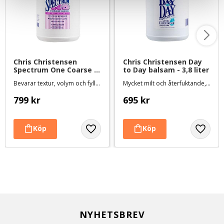
Chris Christensen 
Chris Christensen Day 
Spectrum One Coarse 
to Day balsam - 3,8 liter
& Rough Coat balsam - 
Bevarar textur, volym och fyllighet
Mycket milt och återfuktande, för torr eller skadad päls och känslig hud
3,8 liter
799
kr
695
kr
NYHETSBREV