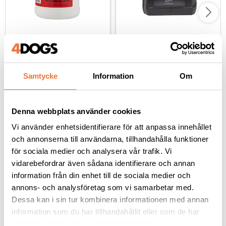
Chris Christensen Thick 
Show Tech+ Supreme 
N Thicker schampo - 
schampo - 5 liter
3,8 liter
Hundschampo som ger pälsen volym och fyllighet
Extra djuprengörande, skonsamt och återfuktande
995
kr
849
kr
Samtycke
Information
Om
Denna webbplats använder cookies
Vi använder enhetsidentifierare för att anpassa innehållet
och annonserna till användarna, tillhandahålla funktioner
Andra köpte även
för sociala medier och analysera vår trafik. Vi
vidarebefordrar även sådana identifierare och annan
information från din enhet till de sociala medier och
annons- och analysföretag som vi samarbetar med.
Dessa kan i sin tur kombinera informationen med annan
information som du har tillhandahållit eller som de har
samlat in när du har använt deras tjänster.