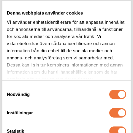
Denna webbplats använder cookies
Vi använder enhetsidentifierare för att anpassa innehållet
och annonserna till användarna, tillhandahålla funktioner
för sociala medier och analysera vår trafik. Vi
vidarebefordrar även sådana identifierare och annan
information från din enhet till de sociala medier och
4Dogs Belöningsgodis 
Dogman bajspåsar 
annons- och analysföretag som vi samarbetar med.
Kanin ca 100 g
med knythandtag 50-
Dessa kan i sin tur kombinera informationen med annan
pack - Blå
Torkat hundgodis utan tillsatser, ursprung EU
22,5 x 28 cm
information som du har tillhandahållit eller som de har
samlat in när du har använt deras tjänster.
49
kr
29
kr
S
Nödvändig
a
m
t
Inställningar
y
Senaste besökta produkter
c
k
Statistik