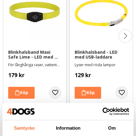
Blinkhalsband Maxi 
Blinkhalsband - LED 
Safe Lime - LED med 
med USB-laddare
USB-laddare
För långhåriga raser, vattentätt
Lyser med röda lampor
179
kr
129
kr
Andra köpte även
Samtycke
Information
Om