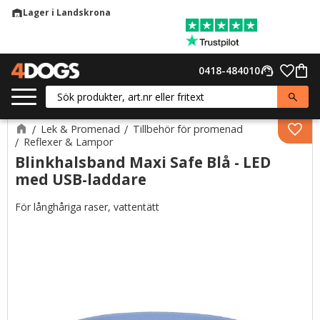
Lager i Landskrona
warehouse
Meny
Favor
0418-484010
support_agent
Kund
Lek & Promenad
Tillbehör för promenad
Lägg 
Reflexer & Lampor
Blinkhalsband Maxi Safe Blå - LED
med USB-laddare
För långhåriga raser, vattentätt