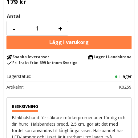
179
kr
Antal
-
+
rocket_launch
warehouse
Snabba leveranser
Lager i Landskrona
check
Fri frakt från 699 kr inom Sverige
Lagerstatus
i lager
Artikelnr
K0259
Blinkhalsband för säkrare mörkerpromenader för dig och
din hund. Halsbandets bredd, 2,5 cm, gör att det med
fördel kan användas till långhåriga raser. Halsbandet har
LED-lampor och ljuset är justerbart i tre lägen, två