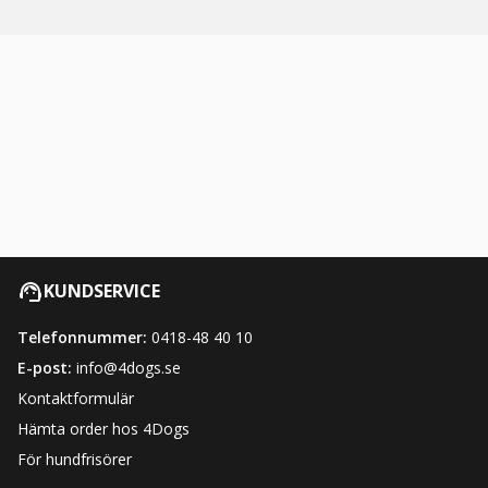
KUNDSERVICE
Telefonnummer:
0418-48 40 10
E-post:
info@4dogs.se
Kontaktformulär
Hämta order hos 4Dogs
För hundfrisörer