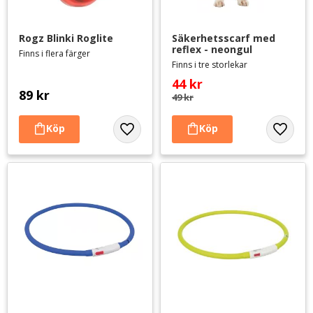
Rogz Blinki Roglite
Säkerhetsscarf med 
reflex - neongul
Finns i flera färger
Finns i tre storlekar
44
kr
89
kr
49
kr
Lägg till i favoriter
Lägg til