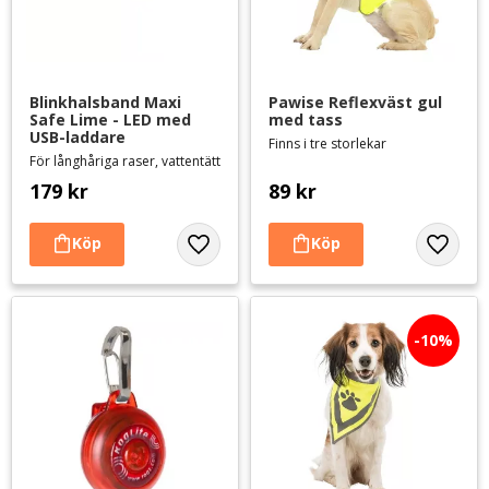
Blinkhalsband Maxi 
Pawise Reflexväst gul 
Safe Lime - LED med 
med tass
USB-laddare
Finns i tre storlekar
För långhåriga raser, vattentätt
179
kr
89
kr
Lägg till i favoriter
Lägg til
10
%