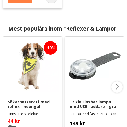
Lägg till i favoriter
Mest populära inom "Reflexer & Lampor"
10
%
Säkerhetsscarf med 
Trixie Flasher lampa 
reflex - neongul
med USB-laddare - grå
Finns i tre storlekar
Lampa med fast eller blinkande sken, diameter 3 cm
44
kr
149
kr
49
kr