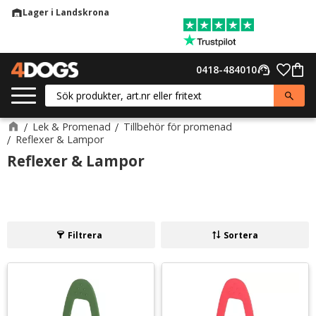
Lager i Landskrona
warehouse
Meny
Favor
0418-484010
support_agent
Kund
Lek & Promenad
Tillbehör för promenad
Reflexer & Lampor
Reflexer & Lampor
Filtrera
Sortera