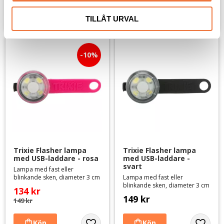
Lägg till i favoriter
Lägg til
TILLÅT URVAL
10
%
Trixie Flasher lampa 
Trixie Flasher lampa 
med USB-laddare - rosa
med USB-laddare - 
svart
Lampa med fast eller
blinkande sken, diameter 3 cm
Lampa med fast eller
blinkande sken, diameter 3 cm
134
kr
149
kr
149
kr