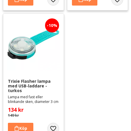
Lägg till i favoriter
Lägg til
10
%
Trixie Flasher lampa 
med USB-laddare - 
turkos
Lampa med fast eller
blinkande sken, diameter 3 cm
134
kr
149
kr