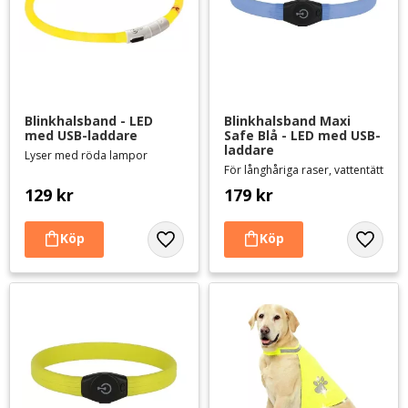
Blinkhalsband - LED 
Blinkhalsband Maxi 
med USB-laddare
Safe Blå - LED med USB-
laddare
Lyser med röda lampor
För långhåriga raser, vattentätt
129
kr
179
kr
Lägg till i favoriter
Lägg til