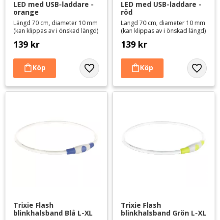
LED med USB-laddare - 
LED med USB-laddare - 
orange
röd
Längd 70 cm, diameter 10 mm
Längd 70 cm, diameter 10 mm
(kan klippas av i önskad längd)
(kan klippas av i önskad längd)
139
kr
139
kr
Lägg till i favoriter
Lägg til
Trixie Flash 
Trixie Flash 
blinkhalsband Blå L-XL
blinkhalsband Grön L-XL