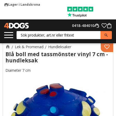
Lager i Landskrona
warehouse
Meny
Favor
0418-484010
support_agent
Kund
Lek & Promenad
Hundleksaker
Lägg 
Blå boll med tassmönster vinyl 7 cm -
hundleksak
Diameter 7 cm