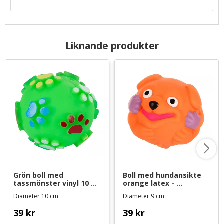
Liknande produkter
Grön boll med 
Boll med hundansikte 
tassmönster vinyl 10 
orange latex - 
cm - hundleksak
hundleksak
Diameter 10 cm
Diameter 9 cm
39
kr
39
kr