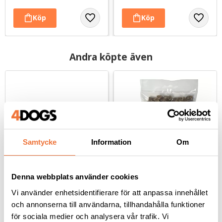
Andra köpte även
Samtycke
Information
Om
Denna webbplats använder cookies
Reptugg / floss 48 cm - 
4Dogs Belöningsgodis 
Vi använder enhetsidentifierare för att anpassa innehållet
hundleksak
Hjort ca 100 g
och annonserna till användarna, tillhandahålla funktioner
För lek, kamp och apportering
Torkat hundgodis utan tillsatser, ursprung EU
för sociala medier och analysera vår trafik. Vi