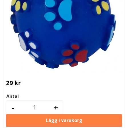
29
kr
Antal
-
+