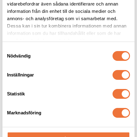
89
kr
49
kr
vidarebefordrar även sådana identifierare och annan
information från din enhet till de sociala medier och
annons- och analysföretag som vi samarbetar med.
Dessa kan i sin tur kombinera informationen med annan
information som du har tillhandahållit eller som de har
samlat in när du har använt deras tjänster.
Senaste besökta produkter
S
Nödvändig
a
30
%
m
t
Inställningar
y
c
k
Statistik
e
s
Marknadsföring
v
Reptugg / floss 37 cm - 
Basil Björn plysch - 
a
hundleksak
hundleksak
l
För lek, kamp och apportering
Längd ca 32 cm, med pipljud