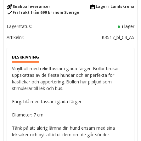
rocket_launch
warehouse
Snabba leveranser
Lager i Landskrona
check
Fri frakt från 699 kr inom Sverige
Lagerstatus
i lager
Artikelnr
K3517_bl_C3_A5
Vinylboll med relieftassar i glada färger. Bollar brukar
uppskattas av de flesta hundar och är perfekta för
kastlekar och apportering. Bollen har pipljud som
stimulerar till lek och bus.
Färg: blå med tassar i glada färger
Diameter: 7 cm
Tänk på att aldrig lämna din hund ensam med sina
leksaker och byt alltid ut dem om de går sönder.