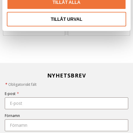
TILLÅT ALLA
69
kr
59
kr
99
kr
TILLÅT URVAL
NYHETSBREV
*
Obligatoriskt fält
E-post
*
Förnamn