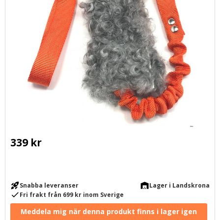
339
kr
rocket_launch
warehouse
Snabba leveranser
Lager i Landskrona
check
Fri frakt från 699 kr inom Sverige