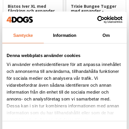
Bistos Iver XL med 
Trixie Bungee Tugger 
fårskinn och expander 
med expander - 
- lila
hundleksak
Svensktillverkad, ca 125 cm lång
Längd 85 cm
299
kr
129
kr
Samtycke
Information
Om
Denna webbplats använder cookies
Vi använder enhetsidentifierare för att anpassa innehållet
Andra köpte även
och annonserna till användarna, tillhandahålla funktioner
för sociala medier och analysera vår trafik. Vi
vidarebefordrar även sådana identifierare och annan
information från din enhet till de sociala medier och
annons- och analysföretag som vi samarbetar med.
Dessa kan i sin tur kombinera informationen med annan
information som du har tillhandahållit eller som de har
samlat in när du har använt deras tjänster.
S