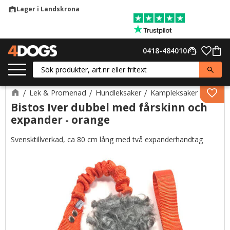
Lager i Landskrona
warehouse
Meny
Favor
0418-484010
support_agent
Kund
Lek & Promenad
Hundleksaker
Kampleksaker
Lägg 
Bistos Iver dubbel med fårskinn och
expander - orange
Svensktillverkad, ca 80 cm lång med två expanderhandtag