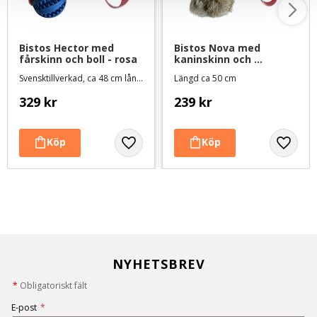
Bistos Hector med 
Bistos Nova med 
fårskinn och boll - rosa
kaninskinn och 
expander - rosa
Svensktillverkad, ca 48 cm lång med expanderhandtag
Längd ca 50 cm
329
kr
239
kr
NYHETSBREV
*
Obligatoriskt fält
E-post
*