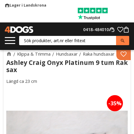
Lager i Landskrona
warehouse
Meny
Favor
0418-484010
support_agent
Kund
Klippa & Trimma
Hundsaxar
Raka hundsaxar
Lägg 
Ashley Craig Onyx Platinum 9 tum Rak
sax
Längd ca 23 cm
35
%