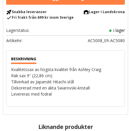
rocket_launch
warehouse
Snabba leveranser
Lager i Landskrona
check
Fri frakt från 699 kr inom Sverige
Lagerstatus
i lager
Artikelnr
AC5008_09-AC5080
Kvalitetssax av högsta kvalitet från Ashley Craig
Rak sax 9'' (22,86 cm)
Tillverkad av Japanskt Hitachi-stål
Dekorerad med en äkta Swarovski-kristall
Levereras med fodral
Liknande produkter