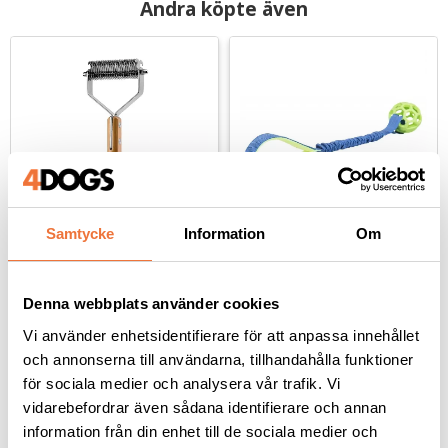
Andra köpte även
Samtycke
Information
Om
Artero King Nature 
Trixie Bungee Tugger 
Collection Supercoat 
limegrön gummiboll 
underullskarda - 
med expander - 
Denna webbplats använder cookies
11 blad / 21 blad
Längd 48 cm, diameter boll 9 cm
dubbelsidig
hundleksak
Vi använder enhetsidentifierare för att anpassa innehållet
339
kr
119
kr
och annonserna till användarna, tillhandahålla funktioner
för sociala medier och analysera vår trafik. Vi
vidarebefordrar även sådana identifierare och annan
information från din enhet till de sociala medier och