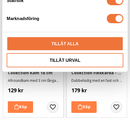
k
Statistik
e
s
Marknadsföring
v
a
l
TILLÅT ALLA
TILLÅT URVAL
Artero Ginger Nature 
Artero Bella Nature 
Collection Kam 18 cm
Collection Flexkarda - 
small
Allroundkam med 3 cm långa tänder, hälften glesa och hälften täta
Dubbelsidig med en fast och en mjuk sida
129
kr
179
kr