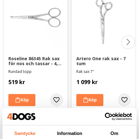
Roseline 86345 Rak sax 
Artero One rak sax - 7 
för nos och tassar - 4,5 
tum
tum
Rundad topp
Rak sax 7"
519
kr
1 099
kr
Andra köpte även
Samtycke
Information
Om