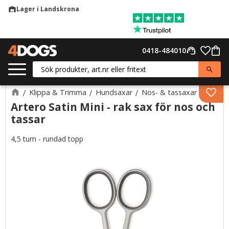
Lager i Landskrona
warehouse
Meny
Favor
0418-484010
support_agent
Kund
Klippa & Trimma
Hundsaxar
Nos- & tassaxar
Lägg 
Artero Satin Mini - rak sax för nos och
tassar
4,5 tum - rundad topp