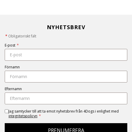
NYHETSBREV
*
Obligatoriskt fält
E-post
*
Förnamn
Efternamn
Jag samtycker till att ta emot nyhetsbrev från 4Dogs i enlighet med
integritetspolicyn
*
PRENUMERERA