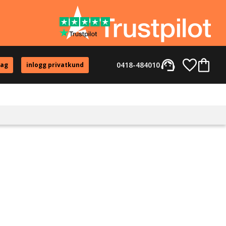
support_agent
Favorite
Kundvag
0418-484010
tag
inlogg privatkund