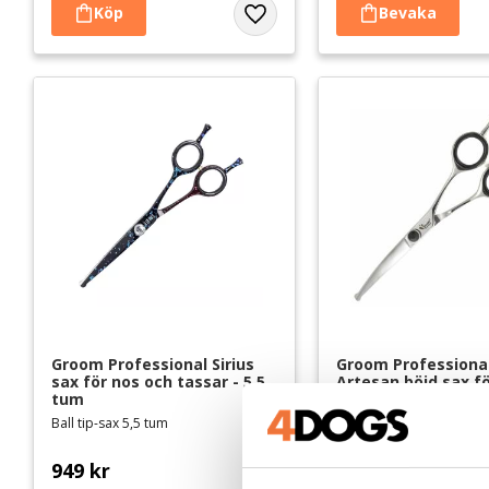
Lägg till i favoriter
Groom Professional Sirius 
Groom Professional
sax för nos och tassar - 5,5 
Artesan böjd sax fö
tum
och tassar - 5,5 tu
Ball tip-sax 5,5 tum
Med rundade toppar - lä
cm
949
kr
1 049
kr