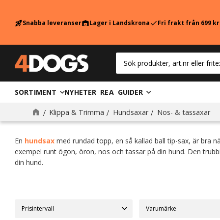
Snabba leveranser
Lager i Landskrona
Fri frakt från 699 k
rocket_launch
warehouse
check
SORTIMENT
NYHETER
REA
GUIDER
Nos- & tassaxar
Klippa & Trimma
Hundsaxar
Nos- & tassaxar
En
hundsax
med rundad topp, en så kallad ball tip-sax, är bra n
exempel runt ögon, öron, nos och tassar på din hund. Den trubb
din hund.
Prisintervall