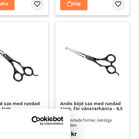
Lägg till i favoriter
Lägg till i 
jd sax med rundad 
Andis böjd sax med rundad 
5 tum
topp, för vänsterhänta - 6,5 
tum
 former, känsliga
För rundade former, känsliga
områden
995
kr