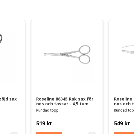
Finns i lager
7
onal
böjd sax 
Roseline 86345 Rak sax för 
Roseline 
nos och tassar - 4,5 tum
nos och t
Rundad topp
Rundad to
519
kr
549
kr