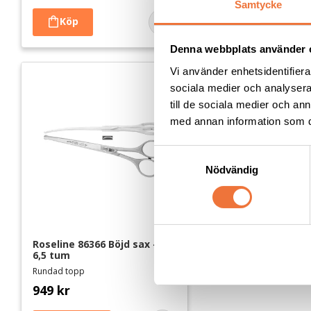
Samtycke
Lägg till i favoriter
Denna webbplats använder 
Vi använder enhetsidentifierar
sociala medier och analysera 
till de sociala medier och a
med annan information som du 
S
Nödvändig
a
m
t
y
c
Roseline 86366 Böjd sax - 
k
6,5 tum
e
Rundad topp
s
949
kr
v