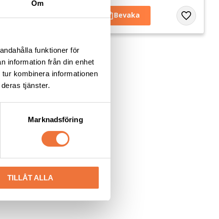
Om
Lägg till i favoriter
Lägg till i 
andahålla funktioner för
n information från din enhet
 tur kombinera informationen
deras tjänster.
Marknadsföring
TILLÅT ALLA