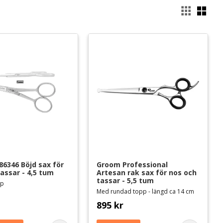
Välj
86346 Böjd sax för 
Groom Professional 
assar - 4,5 tum
Artesan rak sax för nos och 
tassar - 5,5 tum
pp
Med rundad topp - längd ca 14 cm
895
kr