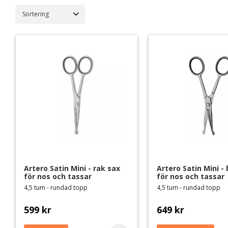
Andis
2
Välj sortering
Artero
2
519
1 049
Groom Professi
3
Roseline
4
Artero Satin Mini - rak sax 
Artero Satin Mini - 
för nos och tassar
för nos och tassar
4,5 tum - rundad topp
4,5 tum - rundad topp
599
kr
649
kr