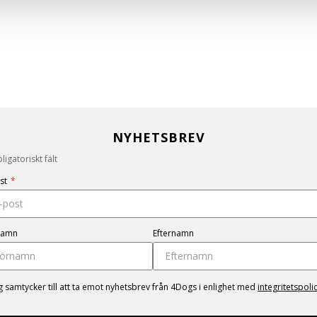
NYHETSBREV
igatoriskt fält
st
*
namn
Efternamn
g samtycker till att ta emot nyhetsbrev från 4Dogs i enlighet med
integritetspoli