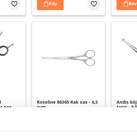
Lägg till i favoriter
Lägg till i favoriter
 
Roseline 86365 Rak sax - 6,5 
Andis bö
r nos 
tum
topp - 6,
m
Rundad topp
För rundade
ngd ca 14
områden
879
kr
995
kr