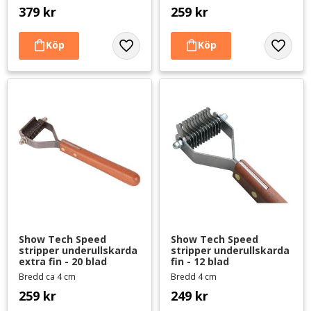
379
kr
259
kr
Lägg till i favoriter
Lägg til
Show Tech Speed 
Show Tech Speed 
stripper underullskarda 
stripper underullskarda 
extra fin - 20 blad
fin - 12 blad
Bredd ca 4 cm
Bredd 4 cm
259
kr
249
kr