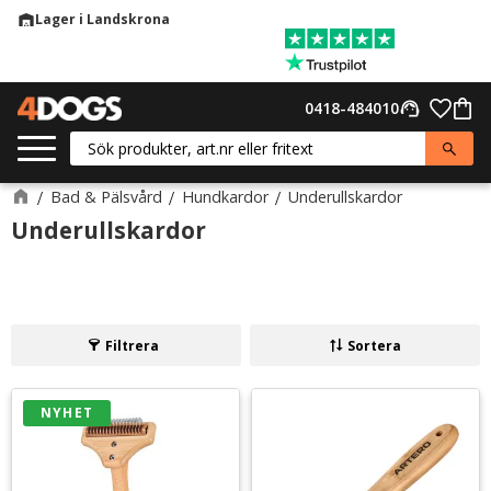
Lager i Landskrona
warehouse
Meny
Favor
0418-484010
support_agent
Kund
Bad & Pälsvård
Hundkardor
Underullskardor
Underullskardor
Filtrera
Sortera
NYHET