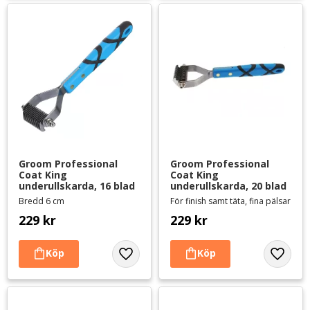
Groom Professional 
Groom Professional 
Coat King 
Coat King 
underullskarda, 16 blad
underullskarda, 20 blad
Bredd 6 cm
För finish samt täta, fina pälsar
229
kr
229
kr
Lägg till i favoriter
Lägg til