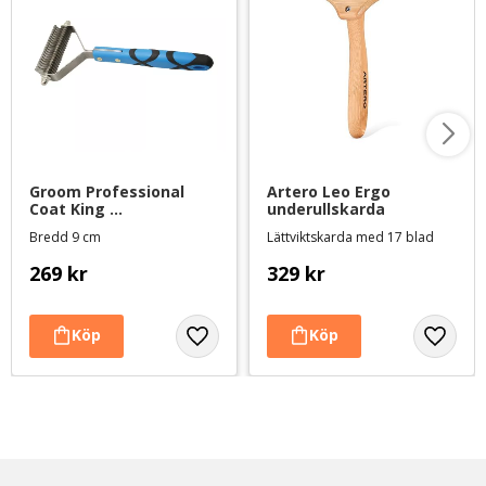
Groom Professional 
Artero Leo Ergo 
Coat King 
underullskarda
underullskarda extra 
Bredd 9 cm
Lättviktskarda med 17 blad
bred, 20 blad
269
kr
329
kr