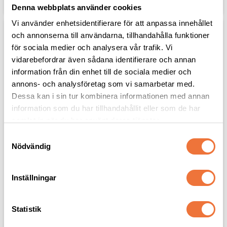
Denna webbplats använder cookies
Vi använder enhetsidentifierare för att anpassa innehållet
och annonserna till användarna, tillhandahålla funktioner
för sociala medier och analysera vår trafik. Vi
vidarebefordrar även sådana identifierare och annan
information från din enhet till de sociala medier och
annons- och analysföretag som vi samarbetar med.
Dessa kan i sin tur kombinera informationen med annan
information som du har tillhandahållit eller som de har
samlat in när du har använt deras tjänster.
Show Tech Twist & 
Groom Professional 
S
Cling karda - bredd 9 
Coat King 
Nödvändig
a
cm
underullskarda extra 
bred, 20 blad
m
Karda med 13 st roterande
och fjädrande piggar
Bredd 9 cm
t
Inställningar
129
kr
269
kr
y
c
k
Statistik
Lägg till i favoriter
Lägg til
e