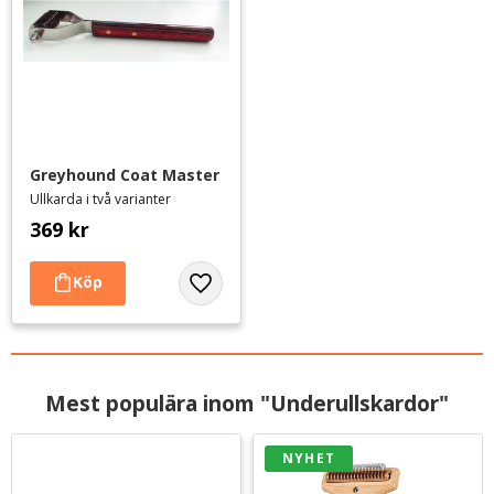
Greyhound Coat Master
Ullkarda i två varianter
369
kr
Lägg till i favoriter
Mest populära inom "Underullskardor"
NYHET