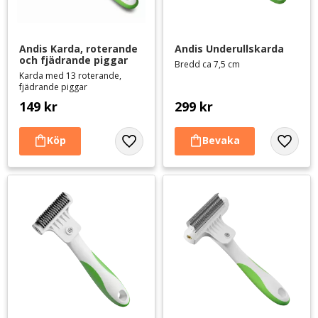
Andis Karda, roterande 
Andis Underullskarda
och fjädrande piggar
Bredd ca 7,5 cm
Karda med 13 roterande,
fjädrande piggar
149
kr
299
kr
Lägg till i favoriter
Lägg til