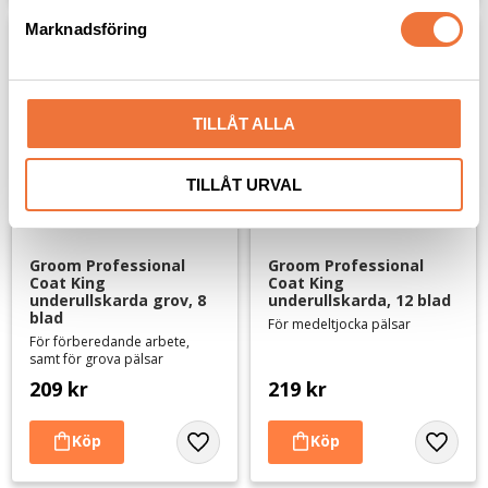
s
Marknadsföring
v
a
l
TILLÅT ALLA
TILLÅT URVAL
Groom Professional 
Groom Professional 
Coat King 
Coat King 
underullskarda grov, 8 
underullskarda, 12 blad
blad
För medeltjocka pälsar
För förberedande arbete,
samt för grova pälsar
209
kr
219
kr
Lägg till i favoriter
Lägg til