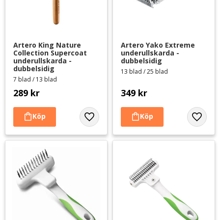
Artero King Nature 
Artero Yako Extreme 
Collection Supercoat 
underullskarda - 
underullskarda - 
dubbelsidig
dubbelsidig
13 blad / 25 blad
7 blad / 13 blad
289
kr
349
kr
Lägg till i favoriter
Lägg til