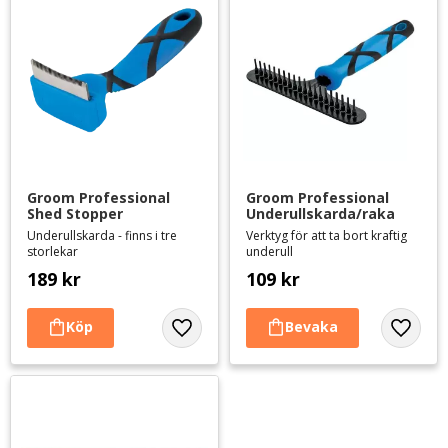
Groom Professional 
Groom Professional 
Shed Stopper
Underullskarda/raka
Underullskarda - finns i tre
Verktyg för att ta bort kraftig
storlekar
underull
189
kr
109
kr
Lägg till i favoriter
Lägg til