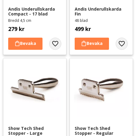
Andis Underullskarda 
Andis Underullskarda 
Compact - 17 blad
Fin
Bredd 4,5 cm
48 blad
279
kr
499
kr
Lägg till i favoriter
Lägg til
Show Tech Shed 
Show Tech Shed 
Stopper - Large
Stopper - Regular