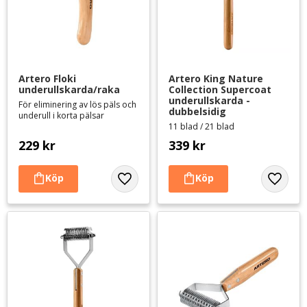
Artero Floki 
Artero King Nature 
underullskarda/raka
Collection Supercoat 
underullskarda - 
För eliminering av lös päls och
dubbelsidig
underull i korta pälsar
11 blad / 21 blad
229
kr
339
kr
Lägg till i favoriter
Lägg til