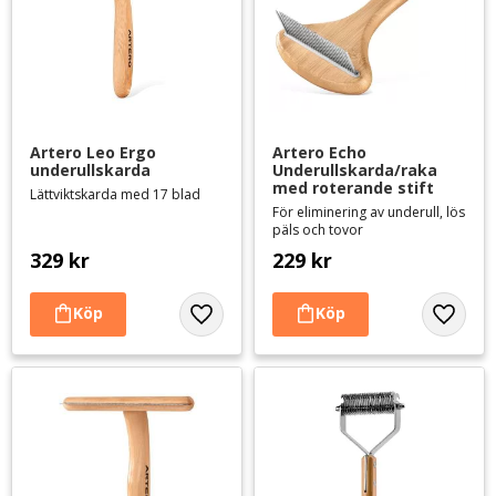
Artero Leo Ergo 
Artero Echo 
underullskarda
Underullskarda/raka 
med roterande stift
Lättviktskarda med 17 blad
För eliminering av underull, lös
päls och tovor
329
kr
229
kr
Lägg till i favoriter
Lägg til