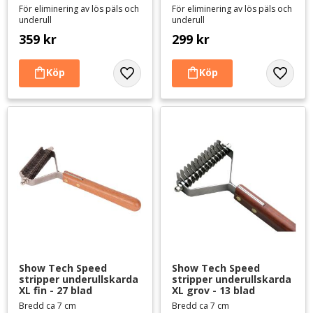
För eliminering av lös päls och
För eliminering av lös päls och
underull
underull
359
kr
299
kr
Lägg till i favoriter
Lägg til
Show Tech Speed 
Show Tech Speed 
stripper underullskarda 
stripper underullskarda 
XL fin - 27 blad
XL grov - 13 blad
Bredd ca 7 cm
Bredd ca 7 cm