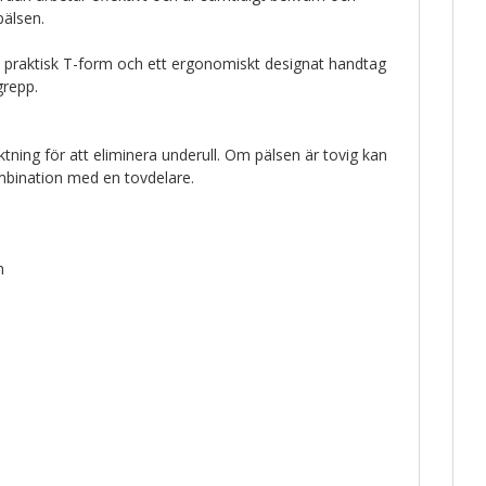
älsen.
n praktisk T-form och ett ergonomiskt designat handtag
repp.
ktning för att eliminera underull. Om pälsen är tovig kan
bination med en tovdelare.
m