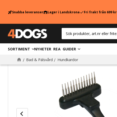
Snabba leveranser
Lager i Landskrona
Fri frakt från 699 k
rocket_launch
warehouse
check
SORTIMENT
NYHETER
REA
GUIDER
Bad & Pälsvård
Hundkardor