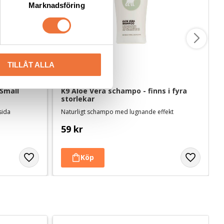
Marknadsföring
TILLÅT ALLA
Small
K9 Aloe Vera schampo - finns i fyra 
storlekar
 sida
Naturligt schampo med lugnande effekt
59
kr