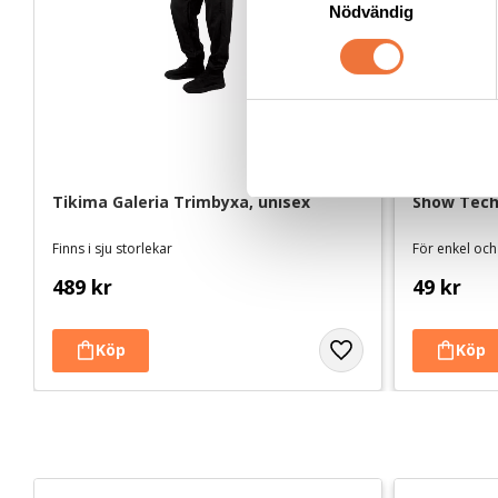
Nödvändig
a
m
t
y
c
k
e
s
Tikima Galeria Trimbyxa, unisex
Show Tech 
v
Finns i sju storlekar
a
l
489
kr
49
kr