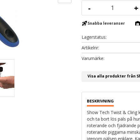
-
+
rocket_launch
warehous
Snabba leveranser
Lagerstatus
Artikelnr
Visa alla produkter från 
Show Tech Twist & Cling ka
och ta bort lös päls på hu
roterande och fjädrande p
roterande piggarna minsk
igenom pälsen enklare. Ka