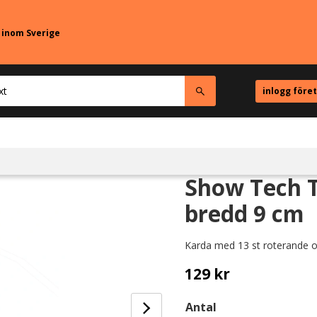
r inom Sverige
inlogg före
Show Tech T
bredd 9 cm
Karda med 13 st roterande o
129
kr
Antal