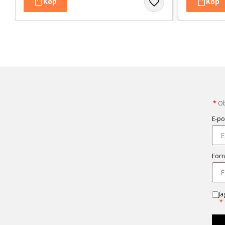
*
Obl
E-po
För
Ja
*