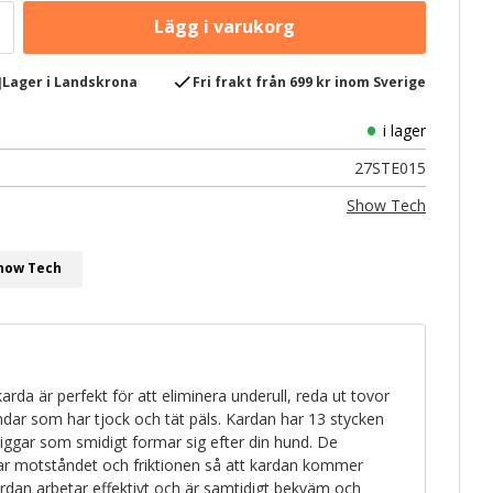
e
check
Lager i Landskrona
Fri frakt från 699 kr inom Sverige
i lager
27STE015
Show Tech
Show Tech
rda är perfekt för att eliminera underull, reda ut tovor
ndar som har tjock och tät päls. Kardan har 13 stycken
iggar som smidigt formar sig efter din hund. De
ar motståndet och friktionen så att kardan kommer
rdan arbetar effektivt och är samtidigt bekväm och