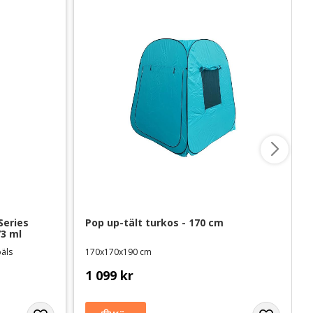
eries 
Pop up-tält turkos - 170 cm
73 ml
päls
170x170x190 cm
1 099
kr