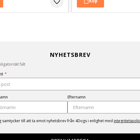
NYHETSBREV
igatoriskt fält
st
*
namn
Efternamn
g samtycker till att ta emot nyhetsbrev från 4Dogs i enlighet med
integritetspoli