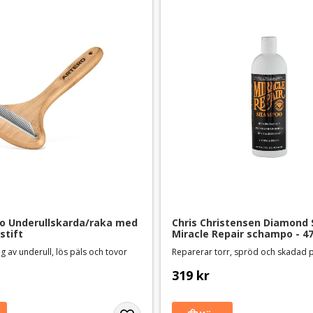
o Underullskarda/raka med 
Chris Christensen Diamond S
stift
Miracle Repair schampo - 4
ng av underull, lös päls och tovor
Reparerar torr, spröd och skadad 
319
kr