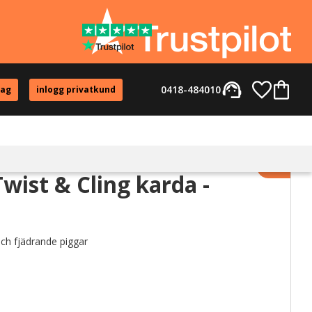
support_agent
Favorite
Kundvag
0418-484010
tag
inlogg privatkund
Lägg til
wist & Cling karda -
ch fjädrande piggar