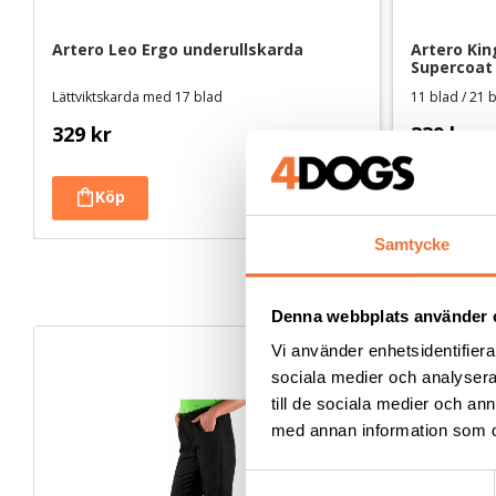
Artero Leo Ergo underullskarda
Artero Kin
Supercoat 
dubbelsidi
Lättviktskarda med 17 blad
11 blad / 21 
329
kr
339
kr
Samtycke
Denna webbplats använder 
Vi använder enhetsidentifierar
sociala medier och analysera 
till de sociala medier och a
med annan information som du 
S