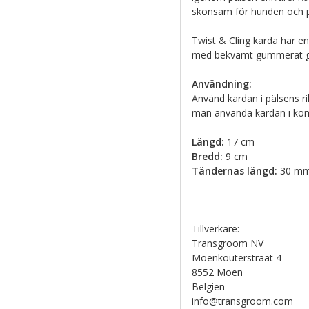
skonsam för hunden och p
Twist & Cling karda har e
med bekvämt gummerat g
Användning:
Använd kardan i pälsens ri
man använda kardan i kom
Längd:
17 cm
Bredd:
9 cm
Tändernas längd:
30 m
Tillverkare:
Transgroom NV
Moenkouterstraat 4
8552 Moen
Belgien
info@transgroom.com