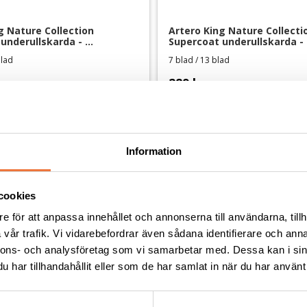
g Nature Collection 
Artero King Nature Collectio
underullskarda - 
Supercoat underullskarda - 
g
dubbelsidig
blad
7 blad / 13 blad
289
kr
Information
Andra köpte även
cookies
e för att anpassa innehållet och annonserna till användarna, tillh
vår trafik. Vi vidarebefordrar även sådana identifierare och anna
nnons- och analysföretag som vi samarbetar med. Dessa kan i sin
har tillhandahållit eller som de har samlat in när du har använt 