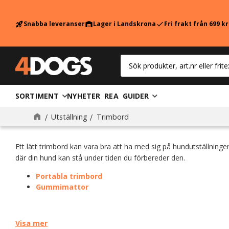
Snabba leveranser
Lager i Landskrona
Fri frakt från 699 k
rocket_launch
warehouse
check
SORTIMENT
NYHETER
REA
GUIDER
Trimbord
Utställning
Trimbord
Ett lätt trimbord kan vara bra att ha med sig på hundutställni
där din hund kan stå under tiden du förbereder den.
Portabla trimbord
Gummimattor
Visa mer