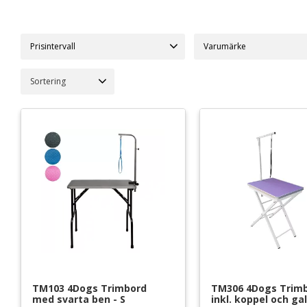
Prisintervall
4Dogs
4
Välj sortering
Show Tech
2
399
1 299
TM103 4Dogs Trimbord 
TM306 4Dogs Trimbo
med svarta ben - S
inkl. koppel och ga