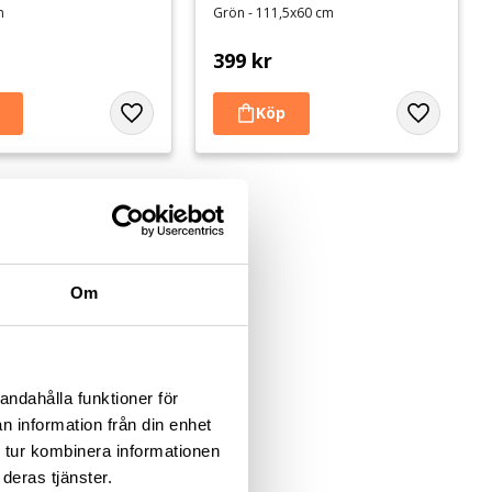
m
Grön - 111,5x60 cm
399
kr
Lägg till i favoriter
Lägg till i 
Om
andahålla funktioner för
n information från din enhet
 tur kombinera informationen
deras tjänster.