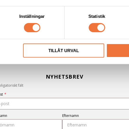
Inställningar
Statistik
Lägg till i favoriter
TILLÅT URVAL
NYHETSBREV
igatoriskt fält
st
*
namn
Efternamn