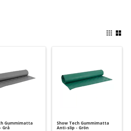
Välj
ch Gummimatta 
Show Tech Gummimatta 
 - Grå
Anti-slip - Grön