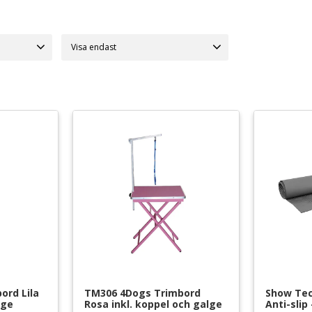
Visa endast
Finns i lager
7
rd Lila 
TM306 4Dogs Trimbord 
Show Te
lge
Rosa inkl. koppel och galge
Anti-slip