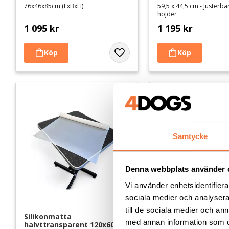
76x46x85cm (LxBxH)
59,5 x 44,5 cm - Justerbar
höjder
1 095
kr
1 195
kr
Lägg till i favoriter
Samtycke
Denna webbplats använder 
Vi använder enhetsidentifierar
sociala medier och analysera 
till de sociala medier och a
Silikonmatta 
4Dogs Trimbord Al
med annan information som du 
halvttransparent 120x60 cm
Small - Svart