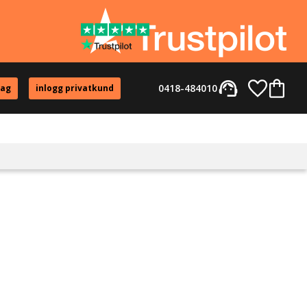
support_agent
Favorite
Kundvag
0418-484010
tag
inlogg privatkund