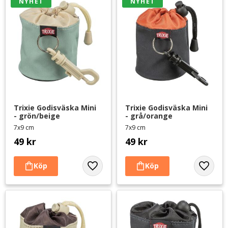
NYHET
NYHET
Trixie Godisväska Mini 
Trixie Godisväska Mini 
- grön/beige
- grå/orange
7x9 cm
7x9 cm
49
kr
49
kr
Lägg till i favoriter
Lägg til