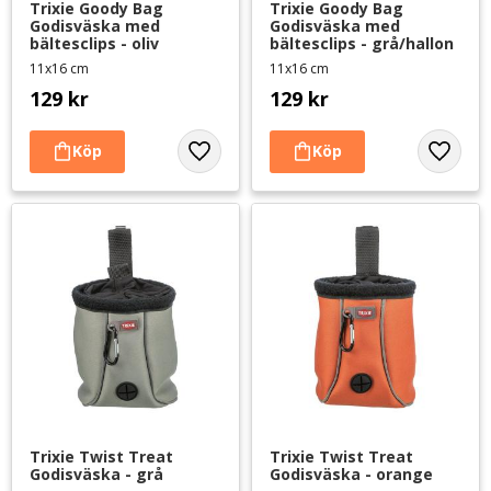
Trixie Goody Bag 
Trixie Goody Bag 
Godisväska med 
Godisväska med 
bältesclips - oliv
bältesclips - grå/hallon
11x16 cm
11x16 cm
129
kr
129
kr
Lägg till i favoriter
Lägg til
Trixie Twist Treat 
Trixie Twist Treat 
Godisväska - grå
Godisväska - orange