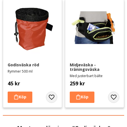
Godisväska röd
Midjeväska - 
träningsväska
Rymmer 500 ml
Med justerbart bälte
45
kr
259
kr
Lägg till i favoriter
Lägg til