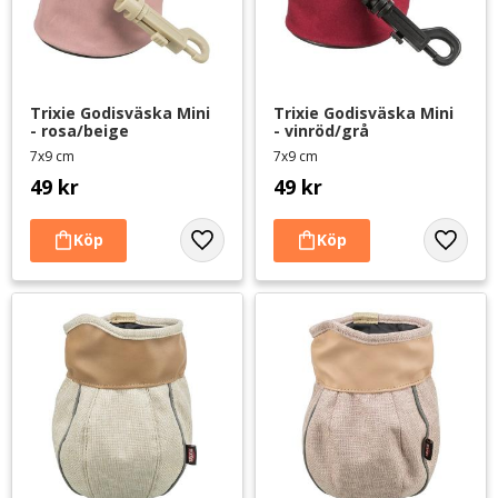
Trixie Godisväska Mini 
Trixie Godisväska Mini 
- rosa/beige
- vinröd/grå
7x9 cm
7x9 cm
49
kr
49
kr
Lägg till i favoriter
Lägg til