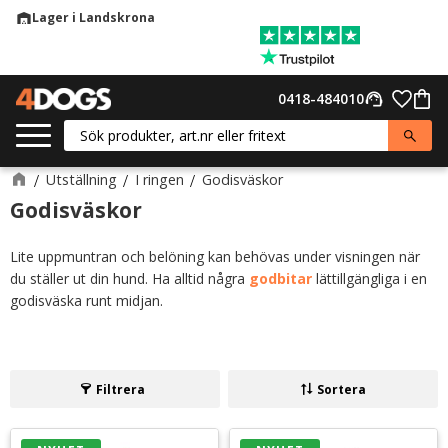
Lager i Landskrona
warehouse
Meny
Favor
0418-484010
support_agent
Kund
Utställning
I ringen
Godisväskor
Godisväskor
Lite uppmuntran och belöning kan behövas under visningen när
du ställer ut din hund. Ha alltid några
godbitar
lättillgängliga i en
godisväska runt midjan.
Filtrera
Sortera