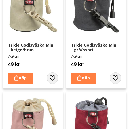
Trixie Godisväska Mini 
Trixie Godisväska Mini 
- beige/brun
- grå/svart
7x9 cm
7x9 cm
49
kr
49
kr
Lägg till i favoriter
Lägg til