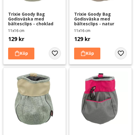
Trixie Goody Bag 
Trixie Goody Bag 
Godisväska med 
Godisväska med 
bältesclips - choklad
bältesclips - natur
11x16 cm
11x16 cm
129
kr
129
kr
Lägg till i favoriter
Lägg til