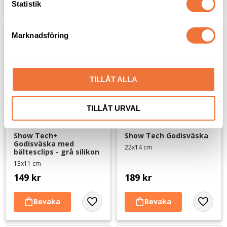
k
Statistik
e
s
Marknadsföring
v
a
l
TILLÅT ALLA
TILLÅT URVAL
Show Tech+ 
Show Tech Godisväska
Godisväska med 
22x14 cm
bältesclips - grå silikon
13x11 cm
149
kr
189
kr
Lägg till i favoriter
Lägg til