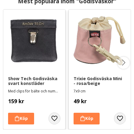
Mest populära inom "Godisväskor"
Show Tech Godisväska 
Trixie Godisväska Mini 
svart konstläder
- rosa/beige
Med clips för bälte och nummerlapp
7x9 cm
159
kr
49
kr