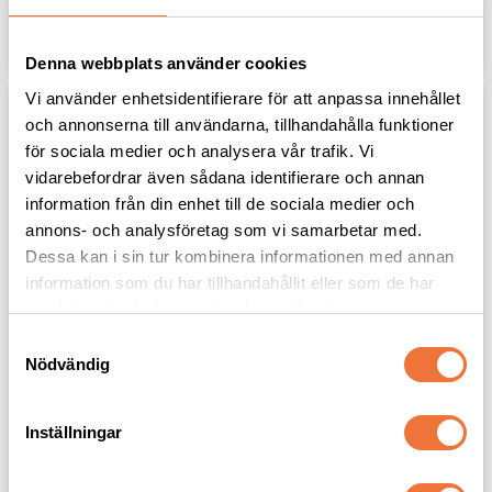
Lägg till i favoriter
Lägg til
Denna webbplats använder cookies
Vi använder enhetsidentifierare för att anpassa innehållet
och annonserna till användarna, tillhandahålla funktioner
för sociala medier och analysera vår trafik. Vi
vidarebefordrar även sådana identifierare och annan
information från din enhet till de sociala medier och
annons- och analysföretag som vi samarbetar med.
Dessa kan i sin tur kombinera informationen med annan
information som du har tillhandahållit eller som de har
samlat in när du har använt deras tjänster.
Trixie BE Nordic 
Show Tech Godisväska 
S
midjeväska/axelväska
svart konstläder
Nödvändig
a
24x11x8 cm
Med clips för bälte och
m
nummerlapp
t
219
kr
159
kr
Inställningar
y
c
Lägg till i favoriter
Lägg til