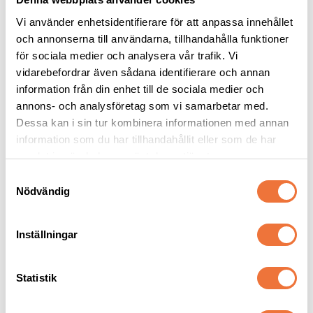
Vi använder enhetsidentifierare för att anpassa innehållet
och annonserna till användarna, tillhandahålla funktioner
för sociala medier och analysera vår trafik. Vi
vidarebefordrar även sådana identifierare och annan
4Dogs Belöningsgodis 
Ozami Tuggstick 
Fasan ca 100 g
kalkon - 23 cm
information från din enhet till de sociala medier och
Torkat hundgodis utan tillsatser, ursprung EU
Spannmåls- och sockerfri
annons- och analysföretag som vi samarbetar med.
Dessa kan i sin tur kombinera informationen med annan
49
kr
69
kr
information som du har tillhandahållit eller som de har
samlat in när du har använt deras tjänster.
S
Nödvändig
a
m
Senaste besökta produkter
t
Inställningar
y
c
k
Statistik
e
s