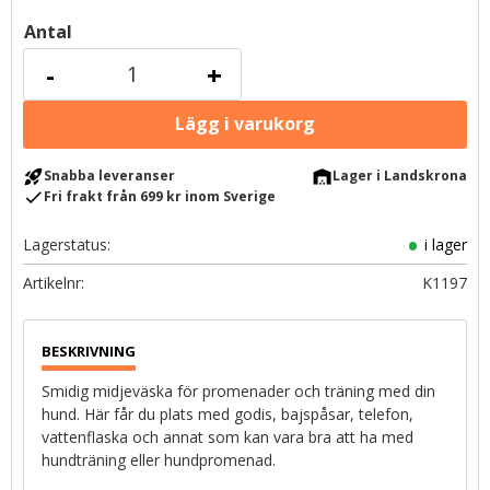
Antal
-
+
rocket_launch
warehouse
Snabba leveranser
Lager i Landskrona
check
Fri frakt från 699 kr inom Sverige
Lagerstatus
i lager
Artikelnr
K1197
Smidig midjeväska för promenader och träning med din
hund. Här får du plats med godis, bajspåsar, telefon,
vattenflaska och annat som kan vara bra att ha med
hundträning eller hundpromenad.