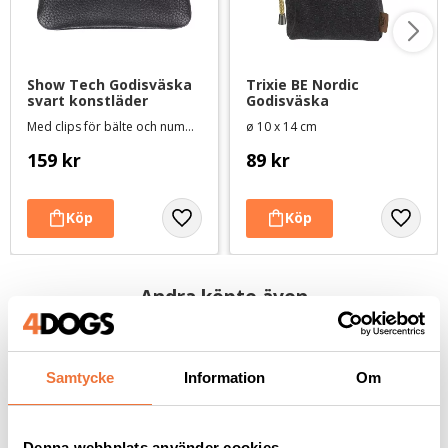
Show Tech Godisväska 
Trixie BE Nordic 
svart konstläder
Godisväska
Med clips för bälte och nummerlapp
ø 10 x 14 cm
159
kr
89
kr
Andra köpte även
Samtycke
Information
Om
Denna webbplats använder cookies