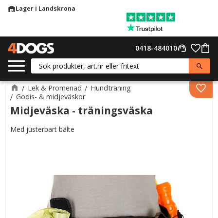
Lager i Landskrona
warehouse
Meny
Favor
0418-484010
support_agent
Kund
Lek & Promenad
Hundträning
Lägg 
Godis- & midjeväskor
Midjeväska - träningsväska
Med justerbart bälte