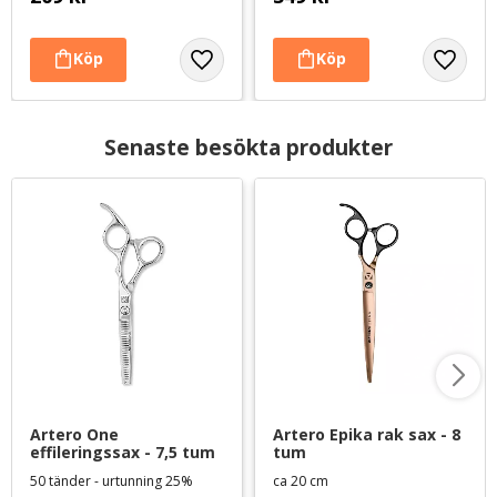
Senaste besökta produkter
Artero One 
Artero Epika rak sax - 8 
effileringssax - 7,5 tum
tum
50 tänder - urtunning 25%
ca 20 cm