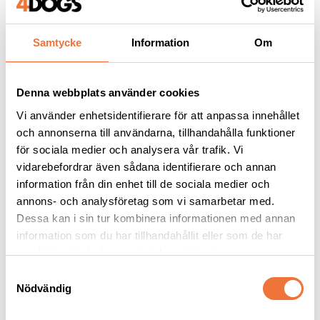
Samtycke
Information
Om
Liknande produkter
Denna webbplats använder cookies
Vi använder enhetsidentifierare för att anpassa innehållet
och annonserna till användarna, tillhandahålla funktioner
för sociala medier och analysera vår trafik. Vi
vidarebefordrar även sådana identifierare och annan
information från din enhet till de sociala medier och
annons- och analysföretag som vi samarbetar med.
Dessa kan i sin tur kombinera informationen med annan
information som du har tillhandahållit eller som de har
Yento Prime 
Yento Tanto 
samlat in när du har använt deras tjänster.
effileringssax för 
effileringssax 40 
vänsterhänta - 6,5 tum
tänder - 7 tum
S
Längd 16, 5 cm - 46 tänder
Unikt fingergrepp och v-formade tänder - längd ca 19 cm
Nödvändig
a
1 099
kr
1 599
kr
m