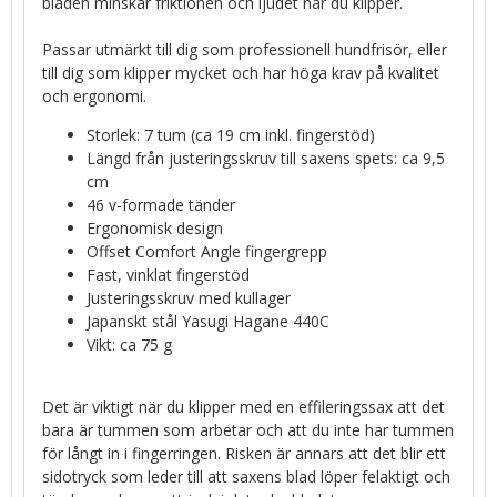
bladen minskar friktionen och ljudet när du klipper.
Passar utmärkt till dig som professionell hundfrisör, eller
till dig som klipper mycket och har höga krav på kvalitet
och ergonomi.
Storlek: 7 tum (ca 19 cm inkl. fingerstöd)
Längd från justeringsskruv till saxens spets: ca 9,5
cm
46 v-formade tänder
Ergonomisk design
Offset Comfort Angle fingergrepp
Fast, vinklat fingerstöd
Justeringsskruv med kullager
Japanskt stål Yasugi Hagane 440C
Vikt: ca 75 g
Det är viktigt när du klipper med en effileringssax att det
bara är tummen som arbetar och att du inte har tummen
för långt in i fingerringen. Risken är annars att det blir ett
sidotryck som leder till att saxens blad löper felaktigt och