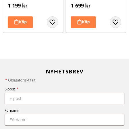
1 199
kr
1 699
kr
NYHETSBREV
*
Obligatoriskt fält
E-post
*
Förnamn