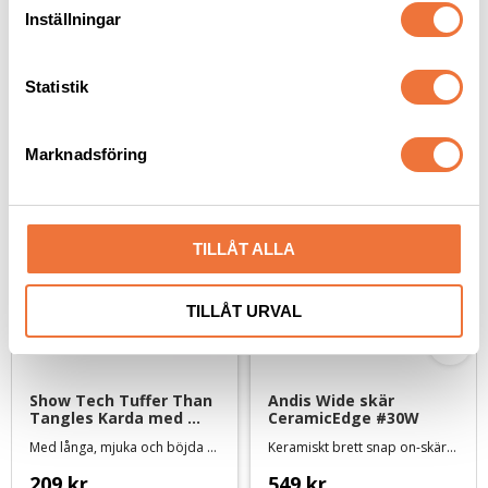
t
Inställningar
y
c
k
Statistik
e
Andra köpte även
s
Marknadsföring
v
a
l
TILLÅT ALLA
TILLÅT URVAL
Show Tech Tuffer Than 
Andis Wide skär 
Tangles Karda med 
CeramicEdge #30W
normala stift - Large
Med långa, mjuka och böjda stift
Keramiskt brett snap on-skär - Lämnar 0,5 mm
209
kr
549
kr