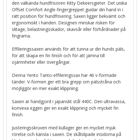
den välkända hundfrisören Kitty Dekeersgieter. Det unika
Offset Comfort Angle-fingergreppet guidar din hand in i
rätt position för hundfrisering. Saxen ligger bekvämt och
ergonomiskt i handen. Designen minskar risken för
slitage, belastningsskador, skavsår eller förhårdnader på
fingrarna.
Effileringssaxen används för att tunna ur din hunds päls,
för att skapa en fin finish och för att jämna till
ojämnheter eller övergångar.
Denna Yento Tanto-effileringssax har 46 v-formade
tänder. V-formen ger ett bra grepp om pälsstråna och
möjliggör en mer exakt klippning.
Saxen är handgjord i japanskt stål 440C. Den ultravassa,
konvexa eggen ger en exakt klippning och mycket fin
finish.
Justeringsskruven med kullager ger en mycket mjuk
rörelse och känsla i saxen. De skålslipade insidorna på