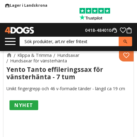
Lager i Landskrona
warehouse
Meny
Favor
0418-484010
support_agent
Kund
Klippa & Trimma
Hundsaxar
Lägg 
Hundsaxar för vänsterhänta
Yento Tanto effileringssax för
vänsterhänta - 7 tum
Unikt fingergrepp och 46 v-formade tänder - längd ca 19 cm
NYHET