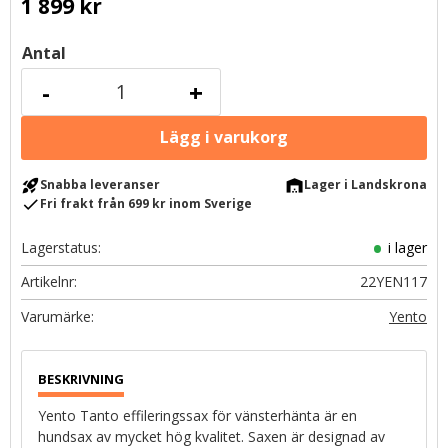
1 899
kr
Antal
-
+
rocket_launch
warehouse
Snabba leveranser
Lager i Landskrona
check
Fri frakt från 699 kr inom Sverige
Lagerstatus
i lager
Artikelnr
22YEN117
Yento
Yento Tanto effileringssax för vänsterhänta är en
hundsax av mycket hög kvalitet. Saxen är designad av