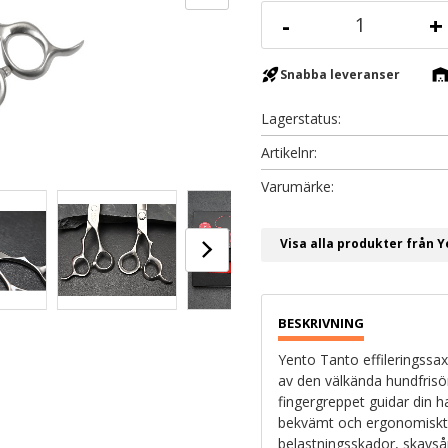
-
+
rocket_launch
warehous
Snabba leveranser
Lagerstatus
Artikelnr
Visa alla produkter från 
Yento Tanto effileringssa
av den välkända hundfrisö
fingergreppet guidar din ha
bekvämt och ergonomiskt i
belastningsskador, skavsår