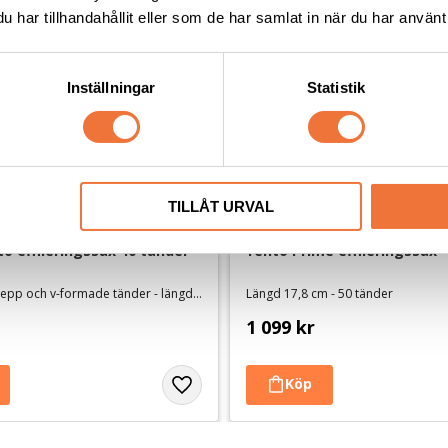
har tillhandahållit eller som de har samlat in när du har använt 
Inställningar
Statistik
TILLÅT URVAL
o effileringssax 40 tänder 
Yento Prime effileringssax 
Unikt fingergrepp och v-formade tänder - längd ca 19 cm
Längd 17,8 cm - 50 tänder
1 099
kr