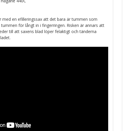
i Hagane 440C
per med en efilleringssax att det bara är tummen som
 tummen för långt in i fingerringen. Risken är annars att
leder till att saxens blad löper felaktigt och tänderna
ladet.