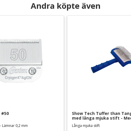
Andra köpte även
 #50
Show Tech Tuffer than Tang
med långa mjuka stift - M
 - Lämnar 0,2 mm
Långa mjuka stift