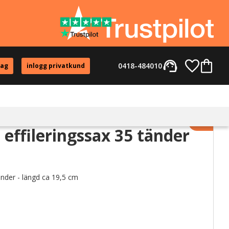
support_agent
Favorite
Kundvag
0418-484010
tag
inlogg privatkund
Lägg til
effileringssax 35 tänder
änder - längd ca 19,5 cm