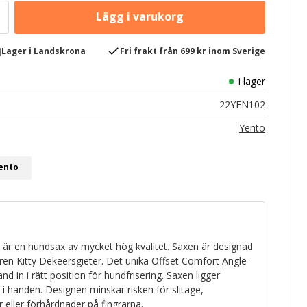
e
check
Lager i Landskrona
Fri frakt från 699 kr inom Sverige
i lager
22YEN102
Yento
Yento
x är en hundsax av mycket hög kvalitet. Saxen är designad
ren Kitty Dekeersgieter. Det unika Offset Comfort Angle-
nd in i rätt position för hundfrisering. Saxen ligger
 handen. Designen minskar risken för slitage,
 eller förhårdnader på fingrarna.