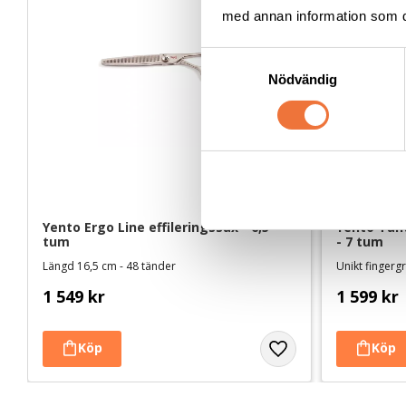
med annan information som du 
S
Nödvändig
a
m
t
y
c
k
e
Yento Ergo Line effileringssax - 6,5 
Yento Tant
s
tum
- 7 tum
v
Längd 16,5 cm - 48 tänder
a
1 549
kr
1 599
kr
l