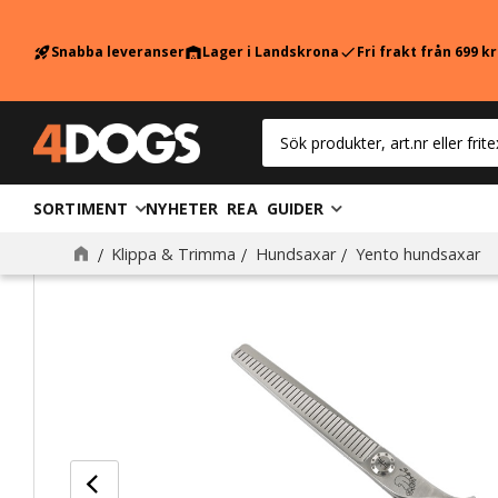
Snabba leveranser
Lager i Landskrona
Fri frakt från 699 k
rocket_launch
warehouse
check
SORTIMENT
NYHETER
REA
GUIDER
Klippa & Trimma
Hundsaxar
Yento hundsaxar