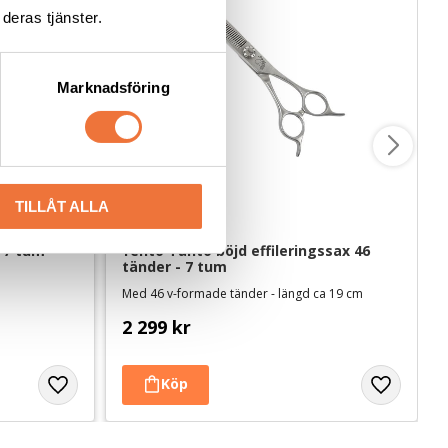
deras tjänster.
Marknadsföring
TILLÅT ALLA
- 7 tum
Yento Tanto böjd effileringssax 46 
tänder - 7 tum
Med 46 v-formade tänder - längd ca 19 cm
2 299
kr