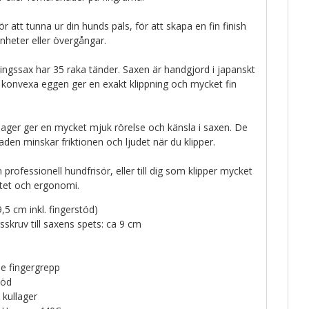
r att tunna ur din hunds päls, för att skapa en fin finish
mnheter eller övergångar.
ingssax har 35 raka tänder. Saxen är handgjord i japanskt
, konvexa eggen ger en exakt klippning och mycket fin
lager ger en mycket mjuk rörelse och känsla i saxen. De
laden minskar friktionen och ljudet när du klipper.
 professionell hundfrisör, eller till dig som klipper mycket
itet och ergonomi.
,5 cm inkl. fingerstöd)
sskruv till saxens spets: ca 9 cm
e fingergrepp
töd
 kullager