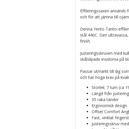
Effileringssaxen används fö
och för att jämna till ojä
Denna Yento Tanto-effiler
stål 440C. Den ultravassa
finish.
Justeringsskruven med kul
skålslipade insidorna på b
Passar utmärkt till dig som
och har höga krav på kval
Storlek: 7 tum (ca 19
Längd från justering
35 raka tänder
Ergonomisk design
Offset Comfort Angl
Fast, vinklat fingers
Justeringsskruv med