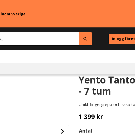
r inom Sverige
inlogg före
Yento Tanto 
- 7 tum
Unikt fingergrepp och raka t
1 399
kr
Antal