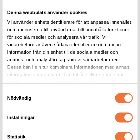
Denna webbplats använder cookies
Vi använder enhetsidentifierare för att anpassa innehållet
och annonserna till användarna, tillhandahålla funktioner
för sociala medier och analysera vår trafik. Vi
vidarebefordrar även sådana identifierare och annan
Yento Tanto böjd 
Yento Tanto böjd sax - 
information från din enhet till de sociala medier och
effileringssax 46 
8 tum
annons- och analysföretag som vi samarbetar med.
tänder - 7 tum
Med 46 v-formade tänder - längd ca 19 cm
För rundade former - längd ca 21 cm
Dessa kan i sin tur kombinera informationen med annan
2 299
kr
1 899
kr
information som du har tillhandahållit eller som de har
samlat in när du har använt deras tjänster.
S
Nödvändig
a
m
t
Andra köpte även
Inställningar
y
c
k
Statistik