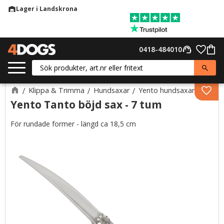
Lager i Landskrona
warehouse
Meny
Favor
0418-484010
support_agent
Kund
Klippa & Trimma
Hundsaxar
Yento hundsaxar
Lägg 
Yento Tanto böjd sax - 7 tum
För rundade former - längd ca 18,5 cm