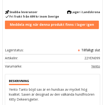
rocket_launch
warehouse
Snabba leveranser
Lager i Landskrona
check
Fri frakt från 699 kr inom Sverige
Lagerstatus
Artikelnr
22YEN099
Yento
Yento Tanto böjd sax är en hundsax av mycket hög
kvalitet. Saxen är designad av den välkända hundfrisören
Kitty Dekeersgieter.