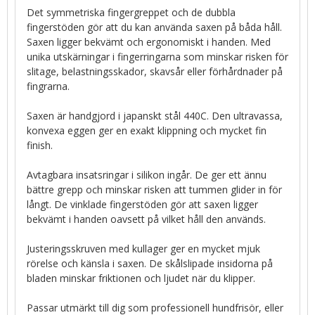
Det symmetriska fingergreppet och de dubbla
fingerstöden gör att du kan använda saxen på båda håll.
Saxen ligger bekvämt och ergonomiskt i handen. Med
unika utskärningar i fingerringarna som minskar risken för
slitage, belastningsskador, skavsår eller förhårdnader på
fingrarna.
Saxen är handgjord i japanskt stål 440C. Den ultravassa,
konvexa eggen ger en exakt klippning och mycket fin
finish.
Avtagbara insatsringar i silikon ingår. De ger ett ännu
bättre grepp och minskar risken att tummen glider in för
långt. De vinklade fingerstöden gör att saxen ligger
bekvämt i handen oavsett på vilket håll den används.
Justeringsskruven med kullager ger en mycket mjuk
rörelse och känsla i saxen. De skålslipade insidorna på
bladen minskar friktionen och ljudet när du klipper.
Passar utmärkt till dig som professionell hundfrisör, eller