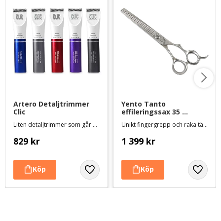
Artero Detaljtrimmer 
Yento Tanto 
Clic
effileringssax 35 
tänder - 7 tum
Liten detaljtrimmer som går att använda både med och utan sladd
Unikt fingergrepp och raka tänder - längd ca 19,5 cm
829
kr
1 399
kr