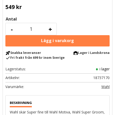
549
kr
Antal
-
+
rocket_launch
warehouse
Snabba leveranser
Lager i Landskrona
check
Fri frakt från 699 kr inom Sverige
Lagerstatus
i lager
Artikelnr
18737170
Wahl
Wahl skär Super fine till Wahl Motiva, Wahl Super Groom,