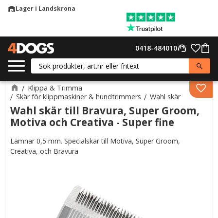
Lager i Landskrona
warehouse
Meny
Favor
0418-484010
support_agent
Kund
Klippa & Trimma
Lägg 
Skär för klippmaskiner & hundtrimmers
Wahl skär
Wahl skär till Bravura, Super Groom,
Motiva och Creativa - Super fine
Lämnar 0,5 mm. Specialskär till Motiva, Super Groom,
Creativa, och Bravura