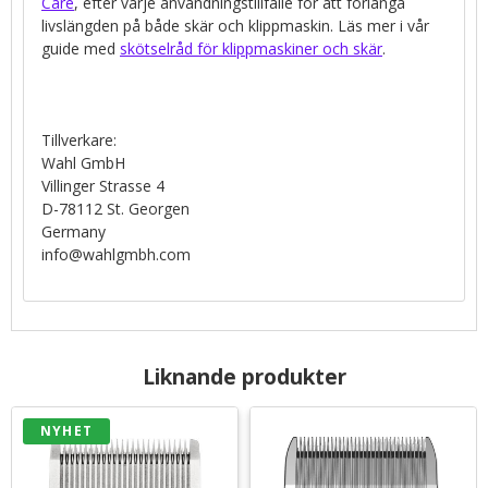
Care
, efter varje användningstillfälle för att förlänga
livslängden på både skär och klippmaskin. Läs mer i vår
guide med
skötselråd för klippmaskiner och skär
.
Tillverkare:
Wahl GmbH
Villinger Strasse 4
D-78112 St. Georgen
Germany
info@wahlgmbh.com
Liknande produkter
NYHET