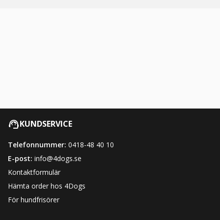
KUNDSERVICE
Telefonnummer:
0418-48 40 10
E-post:
info@4dogs.se
Kontaktformulär
Hämta order hos 4Dogs
För hundfrisörer