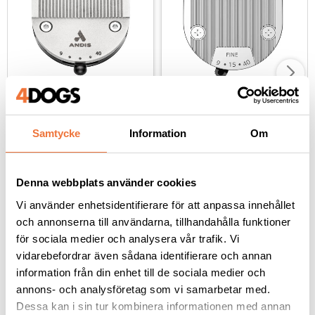
Andis Utbytesskär till 
Show Tech skär 
ProClip och Vida 
Experto Clipper - fin
trimmer
Samtycke
Information
Om
Ställbart 0,25-2 mm
Ställbart utbytesskär, fem längder 0,25-2 mm
499
kr
349
kr
Denna webbplats använder cookies
Vi använder enhetsidentifierare för att anpassa innehållet
och annonserna till användarna, tillhandahålla funktioner
för sociala medier och analysera vår trafik. Vi
vidarebefordrar även sådana identifierare och annan
Andra köpte även
information från din enhet till de sociala medier och
annons- och analysföretag som vi samarbetar med.
Dessa kan i sin tur kombinera informationen med annan