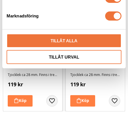
e
s
Marknadsföring
v
a
l
TILLÅT ALLA
TILLÅT URVAL
Vetbed Retro - 
Vetbed Kelly 
Grå/svart/vit
Brunmelerad - Vita 
tassar
Tjocklek ca 28 mm. Finns i tre storlekar
Tjocklek ca 28 mm. Finns i tre storlekar
119
kr
119
kr