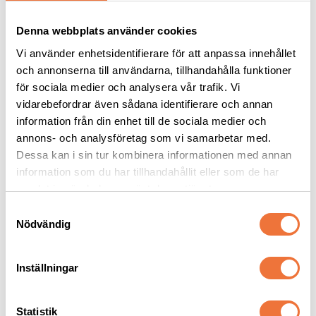
Denna webbplats använder cookies
Vi använder enhetsidentifierare för att anpassa innehållet
och annonserna till användarna, tillhandahålla funktioner
för sociala medier och analysera vår trafik. Vi
vidarebefordrar även sådana identifierare och annan
information från din enhet till de sociala medier och
4Dogs Belöningsgodis 
Dogman bajspåsar 
annons- och analysföretag som vi samarbetar med.
Lamm ca 100 g
med knythandtag 50-
Dessa kan i sin tur kombinera informationen med annan
pack - Lila
Torkat hundgodis utan tillsatser, ursprung EU
22,5 x 28 cm
information som du har tillhandahållit eller som de har
samlat in när du har använt deras tjänster.
49
kr
29
kr
S
Nödvändig
a
m
t
Inställningar
y
Senaste besökta produkter
c
k
Statistik