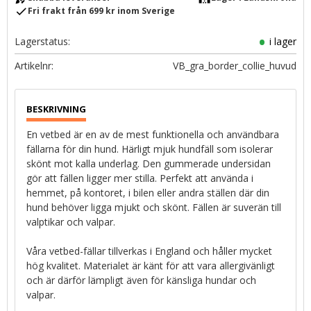
check
Fri frakt från 699 kr inom Sverige
Lagerstatus
i lager
Artikelnr
VB_gra_border_collie_huvud
En vetbed är en av de mest funktionella och användbara
fällarna för din hund. Härligt mjuk hundfäll som isolerar
skönt mot kalla underlag. Den gummerade undersidan
gör att fällen ligger mer stilla. Perfekt att använda i
hemmet, på kontoret, i bilen eller andra ställen där din
hund behöver ligga mjukt och skönt. Fällen är suverän till
valptikar och valpar.
Våra vetbed-fällar tillverkas i England och håller mycket
hög kvalitet. Materialet är känt för att vara allergivänligt
och är därför lämpligt även för känsliga hundar och
valpar.