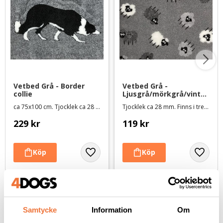
Vetbed Grå - Border 
Vetbed Grå - 
collie
Ljusgrå/mörkgrå/vinter
vita lamm
ca 75x100 cm. Tjocklek ca 28 mm
Tjocklek ca 28 mm. Finns i tre storlekar
229
kr
119
kr
Andra köpte även
Samtycke
Information
Om