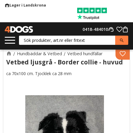
Lager i Landskrona
warehouse
Meny
Favor
0418-484010
support_agent
Kund
Hundbäddar & Vetbed
Vetbed hundfällar
Lägg 
Vetbed ljusgrå - Border collie - huvud
ca 70x100 cm. Tjocklek ca 28 mm