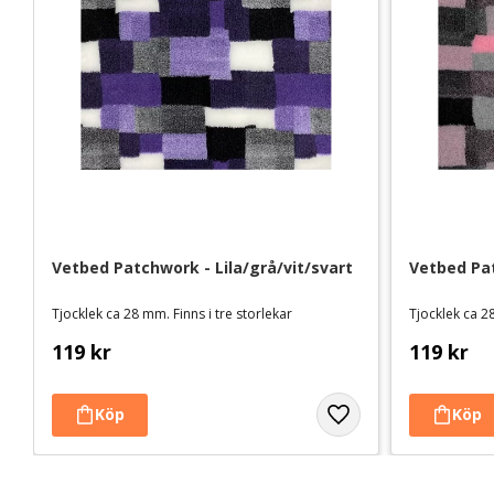
Vetbed Patchwork - Lila/grå/vit/svart
Vetbed Pa
Tjocklek ca 28 mm. Finns i tre storlekar
Tjocklek ca 28
119
kr
119
kr