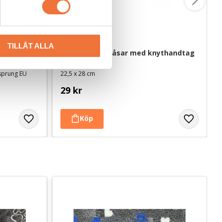
TILLÅT ALLA
 ca 100 g
Dogman bajspåsar med knythandtag 
50-pack - Lila
rsprung EU
22,5 x 28 cm
29
kr