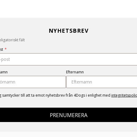
NYHETSBREV
igatoriskt fält
st
*
namn
Efternamn
g samtycker till att ta emot nyhetsbrev från 4Dogs i enlighet med
integritetspoli
PRENUMERERA