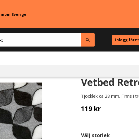
r inom Sverige
inlogg före
Vetbed Retro
Tjocklek ca 28 mm. Finns i tr
119
kr
Välj storlek