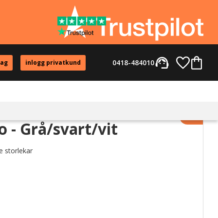
support_agent
Favorite
Kundvag
0418-484010
tag
inlogg privatkund
Lägg til
 - Grå/svart/vit
e storlekar