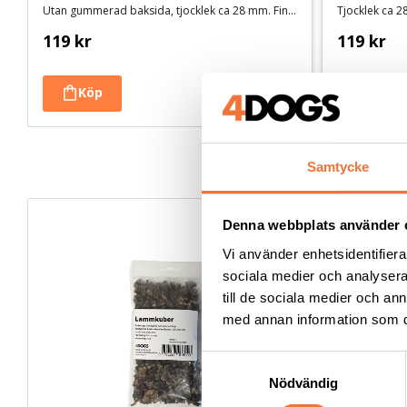
Utan gummerad baksida, tjocklek ca 28 mm. Finns i tre storlekar
Tjocklek ca 28
119
kr
119
kr
Samtycke
Denna webbplats använder 
Vi använder enhetsidentifierar
sociala medier och analysera 
till de sociala medier och a
med annan information som du 
S
Nödvändig
a
m