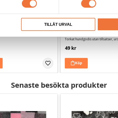
TILLÅT URVAL
jspåsar med knythandtag 
4Dogs Belöningsgodis Kanin
Blå
Torkat hundgodis utan tillsatser, u
49
kr
Senaste besökta produkter