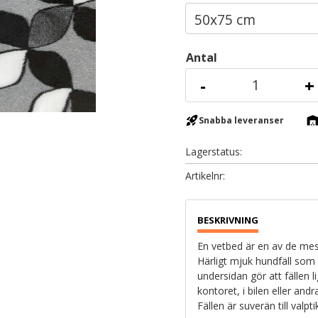
Antal
-
+
rocket_launch
warehous
Snabba leveranser
Lagerstatus
Artikelnr
En vetbed är en av de mest
Härligt mjuk hundfäll som
undersidan gör att fällen l
kontoret, i bilen eller and
Fällen är suverän till valpt