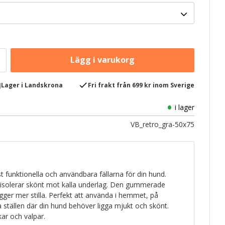
e
check
Lager i Landskrona
Fri frakt från 699 kr inom Sverige
i lager
VB_retro_gra-50x75
 funktionella och användbara fällarna för din hund.
 isolerar skönt mot kalla underlag. Den gummerade
igger mer stilla. Perfekt att använda i hemmet, på
ra ställen där din hund behöver ligga mjukt och skönt.
ikar och valpar.