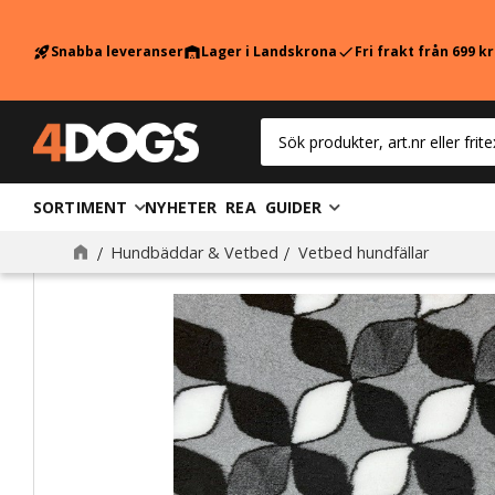
Snabba leveranser
Lager i Landskrona
Fri frakt från 699 k
rocket_launch
warehouse
check
SORTIMENT
NYHETER
REA
GUIDER
Hundbäddar & Vetbed
Vetbed hundfällar