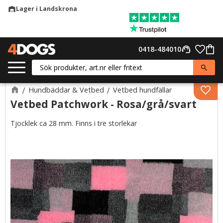
Lager i Landskrona
warehouse
Meny
Favor
0418-484010
support_agent
Kund
Hundbäddar & Vetbed
Vetbed hundfällar
Lägg 
Vetbed Patchwork - Rosa/grå/svart
Tjocklek ca 28 mm. Finns i tre storlekar