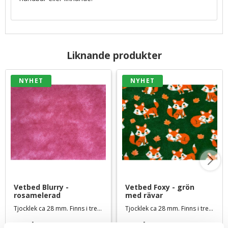
Liknande produkter
NYHET
NYHET
Vetbed Blurry - 
Vetbed Foxy - grön 
rosamelerad
med rävar
Tjocklek ca 28 mm. Finns i tre storlekar
Tjocklek ca 28 mm. Finns i tre storlekar
119
kr
119
kr