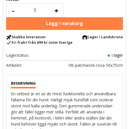
-
+
rocket_launch
warehouse
Snabba leveranser
Lager i Landskrona
check
Fri frakt från 699 kr inom Sverige
Lagerstatus
i lager
Artikelnr
VB-patchwork-rosa-50x75cm
En vetbed är en av de mest funktionella och användbara
fällarna för din hund. Härligt mjuk hundfäll som isolerar
skönt mot kalla underlag. Den gummerade undersidan
gör att fäller ligger mer stilla. Perfekt att använda i
hemmet, på kontoret, i bilen eller andra ställen där din
hund behöver ligga mjukt och skönt. Fällen är suverän till