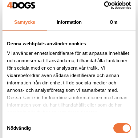
Samtycke
Information
Om
Andra köpte även
Denna webbplats använder cookies
Vi använder enhetsidentifierare för att anpassa innehållet
och annonserna till användarna, tillhandahålla funktioner
för sociala medier och analysera vår trafik. Vi
vidarebefordrar även sådana identifierare och annan
information från din enhet till de sociala medier och
annons- och analysföretag som vi samarbetar med.
Dessa kan i sin tur kombinera informationen med annan
information som du har tillhandahållit eller som de har
samlat in när du har använt deras tjänster.
Dogman bajspåsar 
4Dogs Belöningsgodis 
S
med knythandtag 50-
Lamm ca 100 g
Nödvändig
a
pack - Röd
22,5 x 28 cm
Torkat hundgodis utan tillsatser, ursprung EU
m