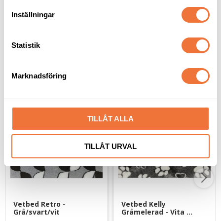
29
kr
49
kr
t
Inställningar
y
c
k
Statistik
e
s
Senaste besökta produkter
Marknadsföring
v
a
l
TILLÅT ALLA
TILLÅT URVAL
Vetbed Retro - 
Vetbed Kelly 
Grå/svart/vit
Gråmelerad - Vita 
tassar