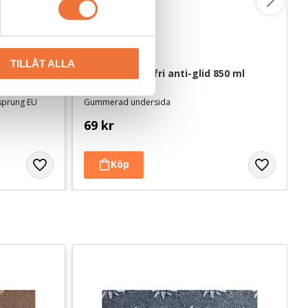
TILLÅT ALLA
00 g
Hundskål rostfri anti-glid 850 ml
rsprung EU
Gummerad undersida
69
kr