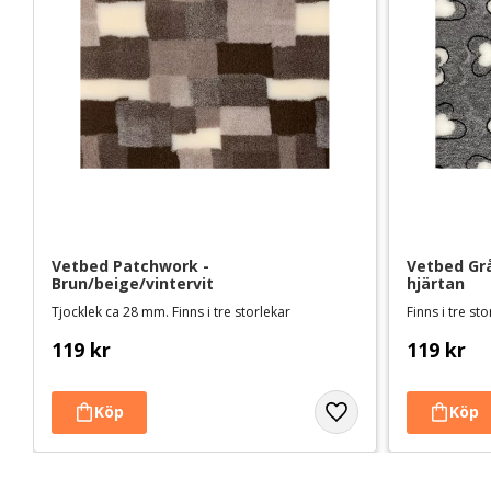
Vetbed Patchwork - 
Vetbed Grå
Brun/beige/vintervit
hjärtan
Tjocklek ca 28 mm. Finns i tre storlekar
Finns i tre st
119
kr
119
kr