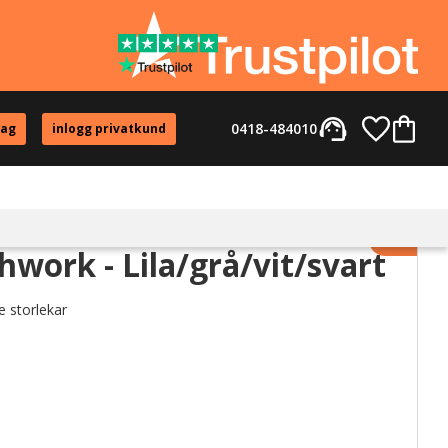
support_agent
Favorite
Kundvag
0418-484010
tag
inlogg privatkund
Lägg til
work - Lila/grå/vit/svart
e storlekar