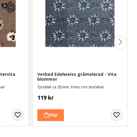
ervita 
Vetbed Edelweiss gråmelerad - Vita 
blommor
ekar
Tjocklek ca 28 mm. Finns i tre storlekar
119
kr