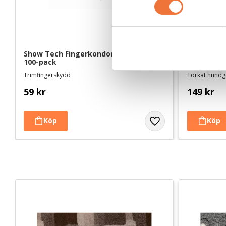
t
y
c
k
Show Tech Fingerkondomer medium 
4Dogs Tork
e
100-pack
360 g
s
Trimfingerskydd
Torkat hundgo
v
59
kr
149
kr
a
l