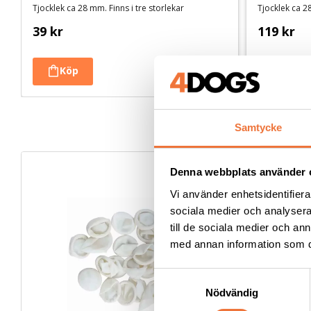
Tjocklek ca 28 mm. Finns i tre storlekar
Tjocklek ca 28
39
kr
119
kr
Samtycke
Denna webbplats använder 
Vi använder enhetsidentifierar
sociala medier och analysera 
till de sociala medier och a
med annan information som du 
S
Nödvändig
a
m