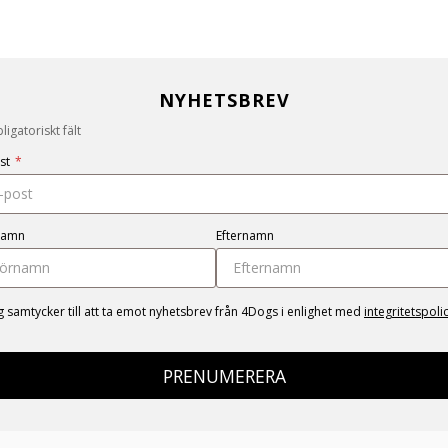
NYHETSBREV
igatoriskt fält
st
*
namn
Efternamn
g samtycker till att ta emot nyhetsbrev från 4Dogs i enlighet med
integritetspoli
PRENUMERERA