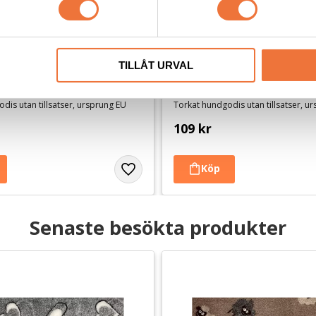
TILLÅT URVAL
ade grisöron 9-pack ca 
4Dogs Torkad oxlunga ca 5
dis utan tillsatser, ursprung EU
Torkat hundgodis utan tillsatser, u
109
kr
Senaste besökta produkter