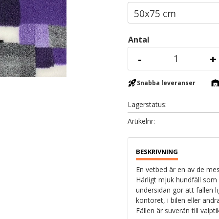
Antal
-
+
rocket_launch
warehous
Snabba leveranser
Lagerstatus
Artikelnr
En vetbed är en av de mest
Härligt mjuk hundfäll som
undersidan gör att fällen l
kontoret, i bilen eller and
Fällen är suverän till valpt