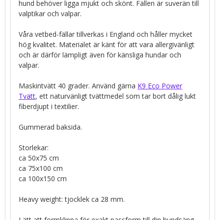
hund behöver ligga mjukt och skönt. Fällen är suverän till
valptikar och valpar.
Våra vetbed-fällar tillverkas i England och håller mycket
hög kvalitet. Materialet är känt för att vara allergivänligt
och är därför lämpligt även för känsliga hundar och
valpar.
Maskintvätt 40 grader. Använd gärna
K9 Eco Power
Tvätt
, ett naturvänligt tvättmedel som tar bort dålig lukt
fiberdjupt i textilier.
Gummerad baksida.
Storlekar:
ca 50x75 cm
ca 75x100 cm
ca 100x150 cm
Heavy weight: tjocklek ca 28 mm.
Lätt att formklippa för exakt passform till din hundsäng,