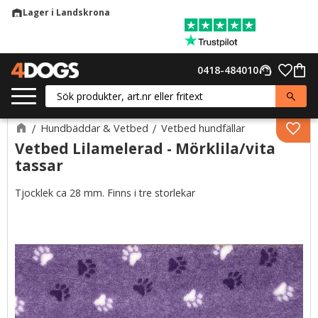
Lager i Landskrona
warehouse
Meny
Favor
0418-484010
support_agent
Kund
Hundbäddar & Vetbed
Vetbed hundfällar
Lägg 
Vetbed Lilamelerad - Mörklila/vita
tassar
Tjocklek ca 28 mm. Finns i tre storlekar