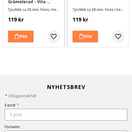
Gråmelerad - Vita 
tassar
Tjocklek ca 28 mm. Finns i tre storlekar
Tjocklek ca 28 mm. Finns i tre storlekar
119
kr
119
kr
NYHETSBREV
*
Obligatoriskt fält
E-post
*
Förnamn