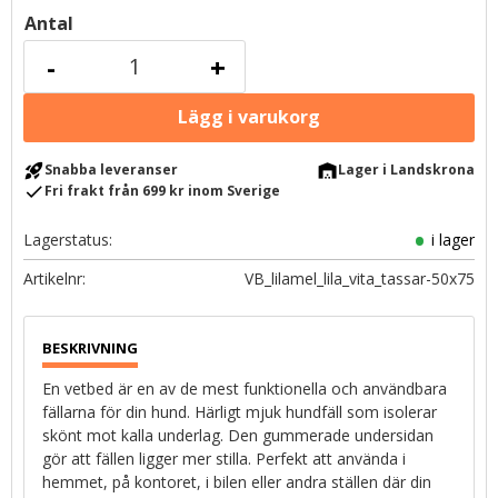
Antal
-
+
rocket_launch
warehouse
Snabba leveranser
Lager i Landskrona
check
Fri frakt från 699 kr inom Sverige
Lagerstatus
i lager
Artikelnr
VB_lilamel_lila_vita_tassar-50x75
En vetbed är en av de mest funktionella och användbara
fällarna för din hund. Härligt mjuk hundfäll som isolerar
skönt mot kalla underlag. Den gummerade undersidan
gör att fällen ligger mer stilla. Perfekt att använda i
hemmet, på kontoret, i bilen eller andra ställen där din