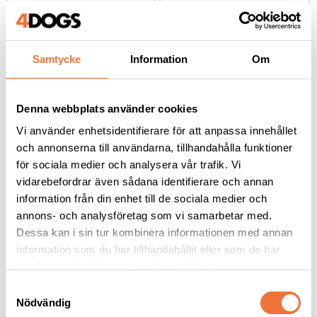
119
kr
119
kr
Samtycke
Information
Om
Andra köpte även
Denna webbplats använder cookies
Vi använder enhetsidentifierare för att anpassa innehållet
och annonserna till användarna, tillhandahålla funktioner
för sociala medier och analysera vår trafik. Vi
vidarebefordrar även sådana identifierare och annan
information från din enhet till de sociala medier och
annons- och analysföretag som vi samarbetar med.
Dessa kan i sin tur kombinera informationen med annan
information som du har tillhandahållit eller som de har
samlat in när du har använt deras tjänster.
S
4Dogs Belöningsgodis 
Dogman bajspåsar 
Nödvändig
Vildsvin ca 100 g
med knythandtag 50-
a
pack - Lila