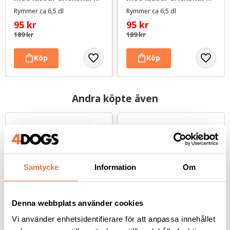
Green Kelp
Stone Grey
Rymmer ca 6,5 dl
Rymmer ca 6,5 dl
95
kr
95
kr
189
kr
189
kr
Andra köpte även
Samtycke
Information
Om
Denna webbplats använder cookies
Vi använder enhetsidentifierare för att anpassa innehållet