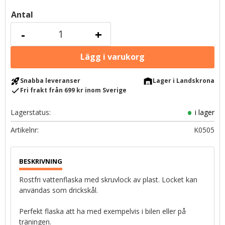
Antal
-
+
rocket_launch
warehouse
Snabba leveranser
Lager i Landskrona
check
Fri frakt från 699 kr inom Sverige
Lagerstatus
i lager
Artikelnr
K0505
Rostfri vattenflaska med skruvlock av plast. Locket kan
användas som drickskål.
Perfekt flaska att ha med exempelvis i bilen eller på
träningen.