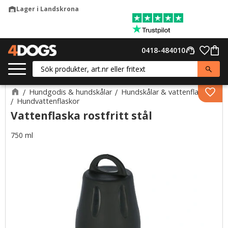
Lager i Landskrona
warehouse
Meny
Favor
0418-484010
support_agent
Kund
Hundgodis & hundskålar
Hundskålar & vattenflaskor
Lägg 
Hundvattenflaskor
Vattenflaska rostfritt stål
750 ml