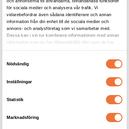
2pets Belöningsgodis 
Gräsand - hundleksak
och annonserna till användarna, tillhandahålla funktioner
Anka - 100 g
för sociala medier och analysera vår trafik. Vi
Av färska råvaror
ca 35 cm
vidarebefordrar även sådana identifierare och annan
information från din enhet till de sociala medier och
49
kr
79
kr
annons- och analysföretag som vi samarbetar med.
Dessa kan i sin tur kombinera informationen med annan
information som du har tillhandahållit eller som de har
samlat in när du har använt deras tjänster.
S
Senaste besökta produkter
Nödvändig
a
m
t
Inställningar
y
c
k
Statistik
e
s
Marknadsföring
v
a