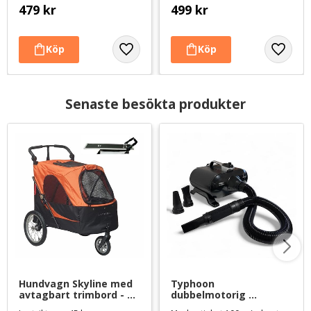
479
kr
499
kr
Senaste besökta produkter
Hundvagn Skyline med 
Typhoon 
avtagbart trimbord - 
dubbelmotorig 
orange/svart - Large
hundfön/blaster - svart