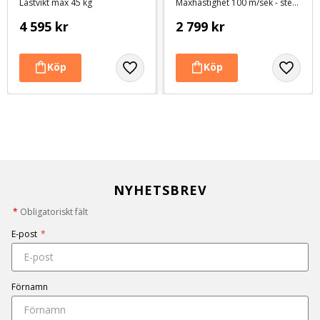
Lastvikt max 45 kg
Maxhastighet 100 m/sek - steglöst variabel hastighet och tillsatt värme
4 595
kr
2 799
kr
NYHETSBREV
*
Obligatoriskt fält
E-post
*
Förnamn