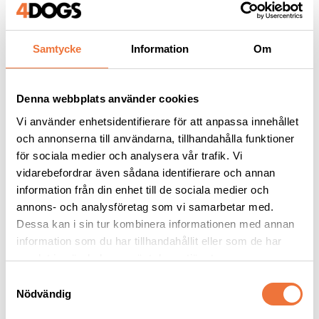
Samtycke
Information
Om
Liknande produkter
Denna webbplats använder cookies
Vi använder enhetsidentifierare för att anpassa innehållet
och annonserna till användarna, tillhandahålla funktioner
för sociala medier och analysera vår trafik. Vi
vidarebefordrar även sådana identifierare och annan
information från din enhet till de sociala medier och
annons- och analysföretag som vi samarbetar med.
Dessa kan i sin tur kombinera informationen med annan
information som du har tillhandahållit eller som de har
Utställningstält Easy 
Utställningstält Easy 
samlat in när du har använt deras tjänster.
up, 2,5x2,5 m - 
up, 3x3 m - Rosa/svart
S
Lila/silvergrå
Easy up, inga trösklar eller lösa delar
Inga trösklar eller lösa delar - Sätts enkelt upp på några minuter
Nödvändig
a
3 399
kr
3 699
kr
m