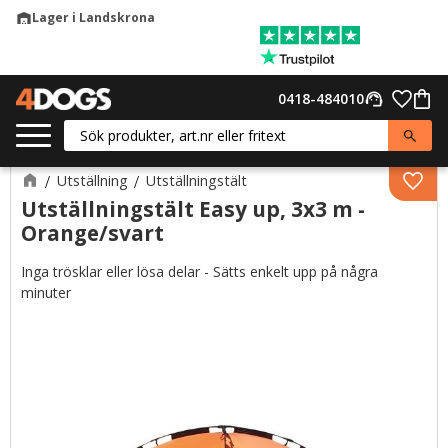
Lager i Landskrona
warehouse
Meny
Favor
0418-484010
support_agent
Kund
Utställning
Utställningstält
Lägg 
Utställningstält Easy up, 3x3 m -
Orange/svart
Inga trösklar eller lösa delar - Sätts enkelt upp på några
minuter