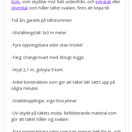
Golv
, som skyddar mot fukt underifrån, och
extratak
eller
silverduk
som håller tältet svalare, finns att köpa till.
Två års garanti på tältstommen
-Utställningstält 3x3 m meter
-Fyra öppningsbara sidor utan tröskel
-Färg: Orange/svart med 4Dogs logga
-Höjd 2,1 m, golvyta 9 kvm
-Enkel konstruktion som gör att tältet lätt sätts upp på
några minuter.
-Snabbkopplingar, inga lösa pinnar
-UV-skydd på tältets insida. Reflekterande material som
gör att tältet håller sig svalare.
-Fyra öppningsbara sidor som kan öppnas helt för in- och