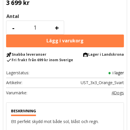
3 699
kr
Antal
-
+
rocket_launch
warehouse
Snabba leveranser
Lager i Landskrona
check
Fri frakt från 699 kr inom Sverige
Lagerstatus
i lager
Artikelnr
UST_3x3_Orange_Svart
4Dogs
Ett perfekt skydd mot både sol, blåst och regn.