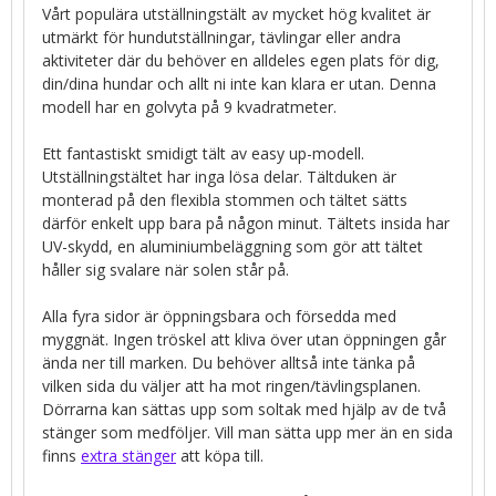
Vårt populära utställningstält av mycket hög kvalitet är
utmärkt för hundutställningar, tävlingar eller andra
aktiviteter där du behöver en alldeles egen plats för dig,
din/dina hundar och allt ni inte kan klara er utan. Denna
modell har en golvyta på 9 kvadratmeter.
Ett fantastiskt smidigt tält av easy up-modell.
Utställningstältet har inga lösa delar. Tältduken är
monterad på den flexibla stommen och tältet sätts
därför enkelt upp bara på någon minut. Tältets insida har
UV-skydd, en aluminiumbeläggning som gör att tältet
håller sig svalare när solen står på.
Alla fyra sidor är öppningsbara och försedda med
myggnät. Ingen tröskel att kliva över utan öppningen går
ända ner till marken. Du behöver alltså inte tänka på
vilken sida du väljer att ha mot ringen/tävlingsplanen.
Dörrarna kan sättas upp som soltak med hjälp av de två
stänger som medföljer. Vill man sätta upp mer än en sida
finns
extra stänger
att köpa till.