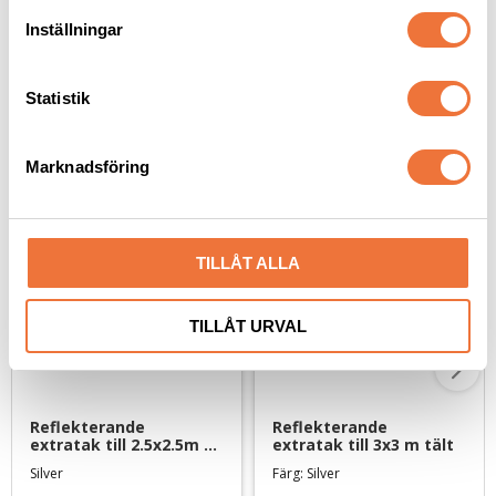
t
Inställningar
y
c
k
Statistik
e
Andra köpte även
s
Marknadsföring
v
a
l
TILLÅT ALLA
TILLÅT URVAL
Reflekterande 
Reflekterande 
extratak till 2.5x2.5m 
extratak till 3x3 m tält
tält
Silver
Färg: Silver