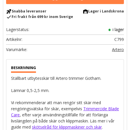
rocket_launch
warehouse
Snabba leveranser
Lager i Landskrona
check
Fri frakt från 699 kr inom Sverige
Lagerstatus
i lager
Artikelnr
C799
Artero
Ställbart utbytesskär till Artero trimmer Gotham.
Lämnar 0,5-2,5 mm.
Vi rekommenderar att man rengör sitt skär med
rengöringsvätska för skär, exempelvis
Trimmercide Blade
Care
, efter varje användningstillfälle för att förlänga
livslängden på både skär och klippmaskin. Läs mer i vår
guide med
skötselråd för klippmaskiner och skär
.