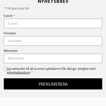
NYHETSBREV
*
Obligatoriskt fält
E-post
*
Förnamn
Efternamn
Jag samtycker till att ta emot nyhetsbrev från 4Dogs i enlighet med
integritetspolicyn
*
PRENUMERERA