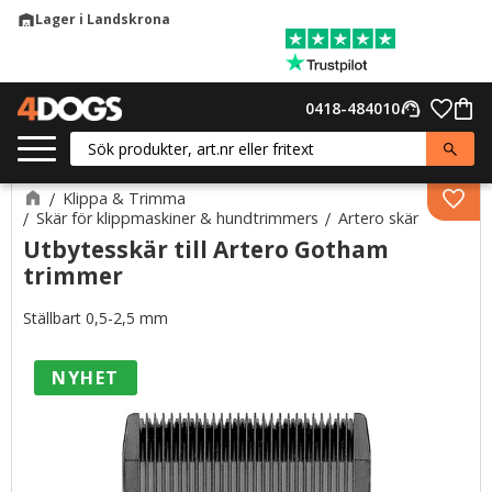
Lager i Landskrona
warehouse
Meny
Favor
0418-484010
support_agent
Kund
Klippa & Trimma
Lägg 
Skär för klippmaskiner & hundtrimmers
Artero skär
Utbytesskär till Artero Gotham
trimmer
Ställbart 0,5-2,5 mm
NYHET