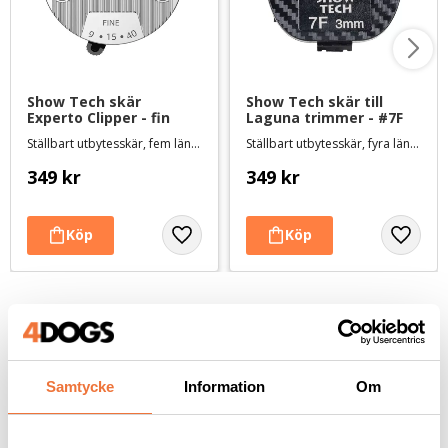
Show Tech skär 
Show Tech skär till 
Experto Clipper - fin
Laguna trimmer - #7F
Ställbart utbytesskär, fem längder 0,25-2 mm
Ställbart utbytesskär, fyra längder upp till 3 mm
349
kr
349
kr
Andra köpte även
Samtycke
Information
Om