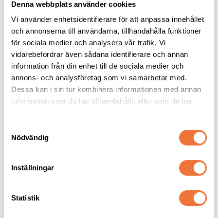
Denna webbplats använder cookies
Vi använder enhetsidentifierare för att anpassa innehållet
och annonserna till användarna, tillhandahålla funktioner
för sociala medier och analysera vår trafik. Vi
vidarebefordrar även sådana identifierare och annan
Show Tech Kam med 
Show Tech Pro Wide 
information från din enhet till de sociala medier och
trähandtag 18 cm - fin
distanskam för 
klippmaskin - lämnar 
annons- och analysföretag som vi samarbetar med.
58 tänder. För eliminering av underull, tovutredning och vanlig kamning
För snap on-skär #30 wide, lämnar 19 mm
19 mm
Dessa kan i sin tur kombinera informationen med annan
239
kr
299
kr
information som du har tillhandahållit eller som de har
samlat in när du har använt deras tjänster.
S
Nödvändig
a
m
Senaste besökta produkter
t
Inställningar
y
c
NYHET
k
Statistik
e