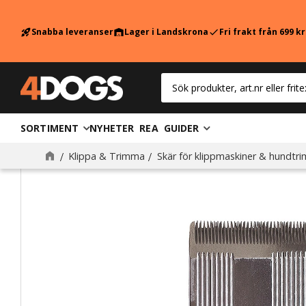
Snabba leveranser
Lager i Landskrona
Fri frakt från 699 k
rocket_launch
warehouse
check
SORTIMENT
NYHETER
REA
GUIDER
Klippa & Trimma
Skär för klippmaskiner & hundtr