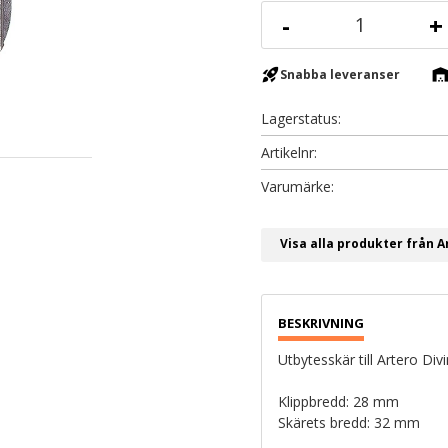
-
+
rocket_launch
warehous
Snabba leveranser
Lagerstatus
Artikelnr
Visa alla produkter från A
Utbytesskär till Artero Div
Klippbredd: 28 mm
Skärets bredd: 32 mm