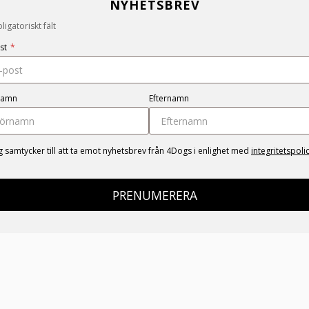
NYHETSBREV
igatoriskt fält
st
*
namn
Efternamn
g samtycker till att ta emot nyhetsbrev från 4Dogs i enlighet med
integritetspoli
PRENUMERERA