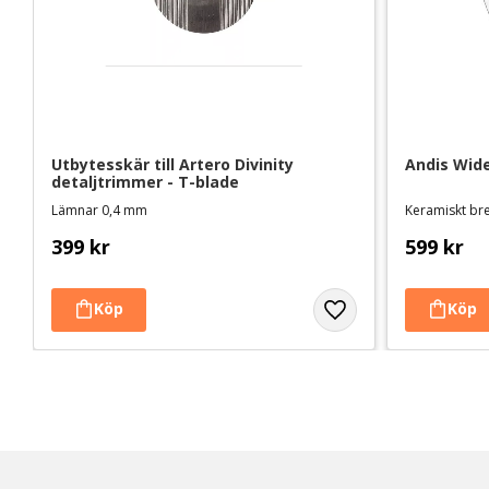
Utbytesskär till Artero Divinity 
Andis Wid
detaljtrimmer - T-blade
Lämnar 0,4 mm
Keramiskt br
399
kr
599
kr