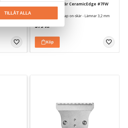
0
Andis Wide skär CeramicEdge #7FW
TILLÅT ALLA
0,5 mm
Keramiskt brett snap on-skär - Lämnar 3,2 mm
579
kr