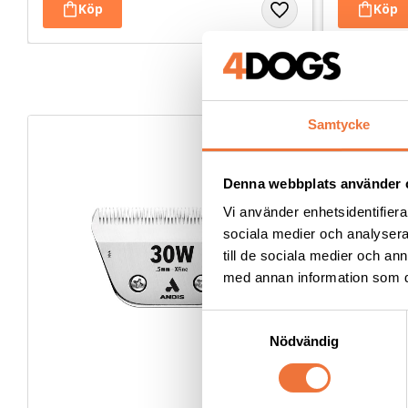
Samtycke
Denna webbplats använder 
Vi använder enhetsidentifierar
sociala medier och analysera 
till de sociala medier och a
med annan information som du 
S
Nödvändig
a
m
t
y