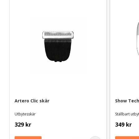
Artero Clic skär
Show Tech 
Utbytesskär
Ställbart utb
329
kr
349
kr