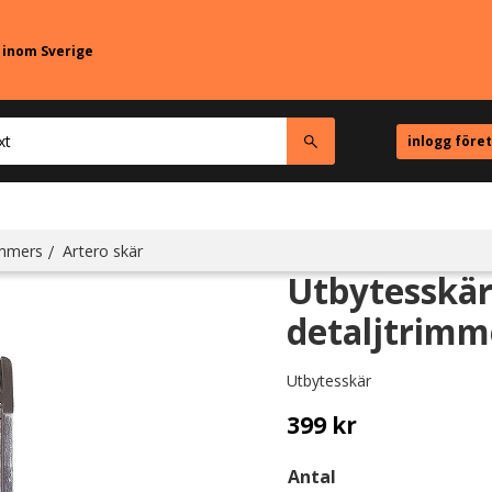
r inom Sverige
inlogg före
immers
Artero skär
Utbytesskär 
detaljtrimm
Utbytesskär
399
kr
Antal