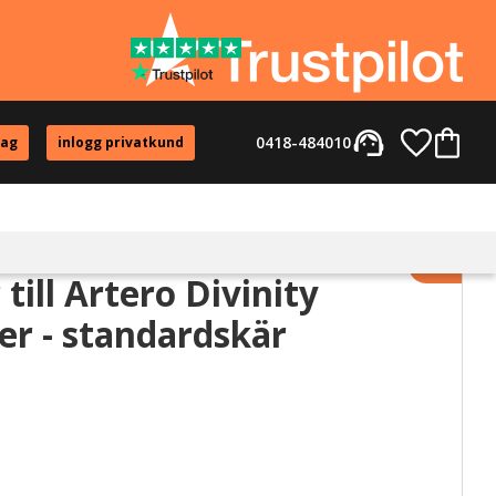
support_agent
Favorite
Kundvag
0418-484010
tag
inlogg privatkund
Lägg til
till Artero Divinity
er - standardskär