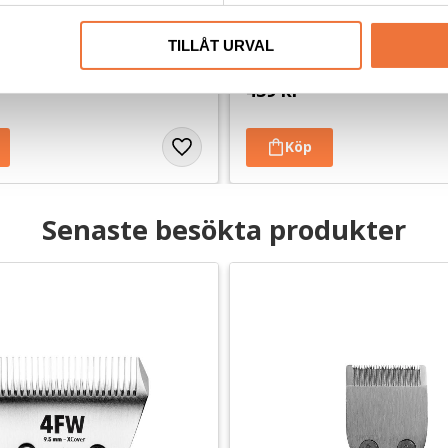
 UltraEdge #15
Andis skär CeramicEdge #3
TILLÅT URVAL
 - Lämnar 1,2 mm
Keramiskt snap on-skär - Lämnar 
439
kr
Senaste besökta produkter