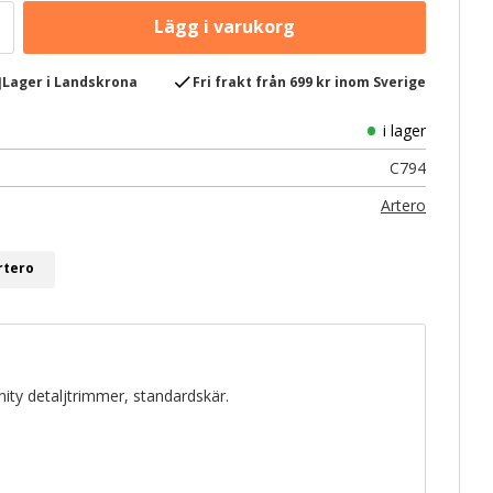
e
check
Lager i Landskrona
Fri frakt från 699 kr inom Sverige
i lager
C794
Artero
rtero
inity detaljtrimmer, standardskär.