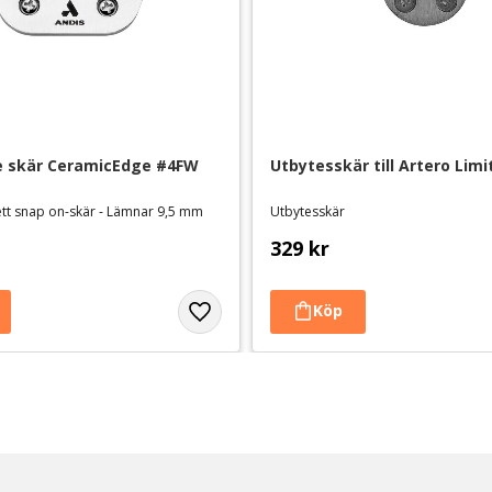
e skär CeramicEdge #4FW
Utbytesskär till Artero Limi
ett snap on-skär - Lämnar 9,5 mm
Utbytesskär
329
kr