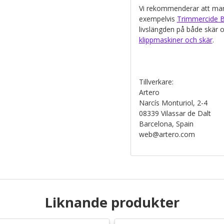
Vi rekommenderar att man 
exempelvis
Trimmercide B
livslängden på både skär 
klippmaskiner och skär
.
Tillverkare:
Artero
Narcís Monturiol, 2-4
08339 Vilassar de Dalt
Barcelona, Spain
web@artero.com
Liknande produkter