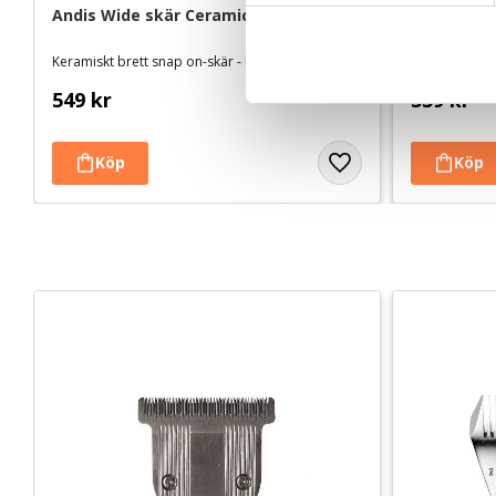
Andis Wide skär CeramicEdge #30W
Andis skär
c
k
Keramiskt brett snap on-skär - Lämnar 0,5 mm
Snap on-skär
e
549
kr
339
kr
s
v
a
l