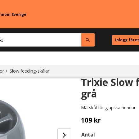
r inom Sverige
inlogg före
or
Slow feeding-skålar
Trixie Slow 
grå
Matskål för glupska hundar
109
kr
Antal