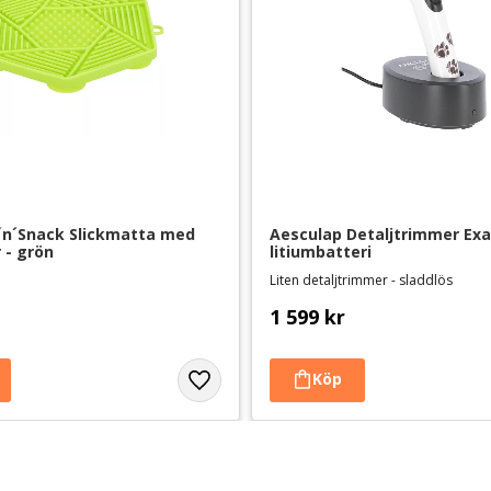
k´n´Snack Slickmatta med 
Aesculap Detaljtrimmer Exa
 - grön
litiumbatteri
Liten detaljtrimmer - sladdlös
1 599
kr