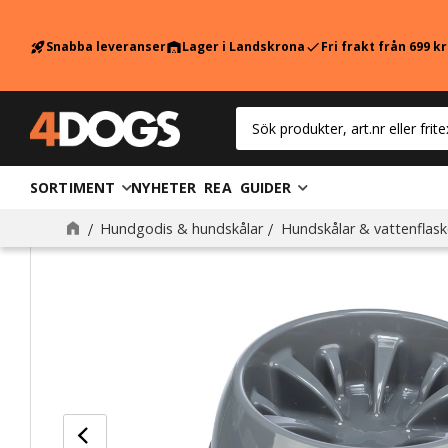
Snabba leveranser
Lager i Landskrona
Fri frakt från 699 k
rocket_launch
warehouse
check
SORTIMENT
NYHETER
REA
GUIDER
Hundgodis & hundskålar
Hundskålar & vattenflask