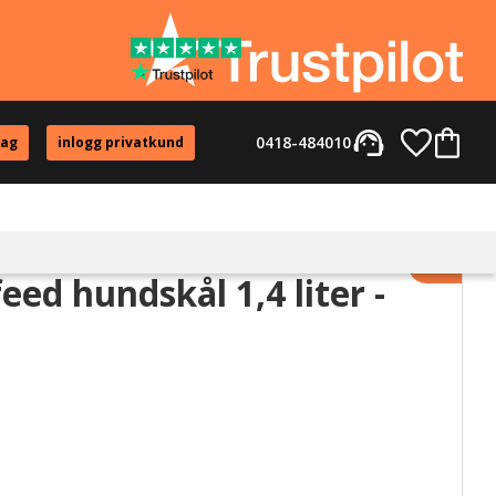
support_agent
Favorite
Kundvag
0418-484010
tag
inlogg privatkund
Lägg til
feed hundskål 1,4 liter -