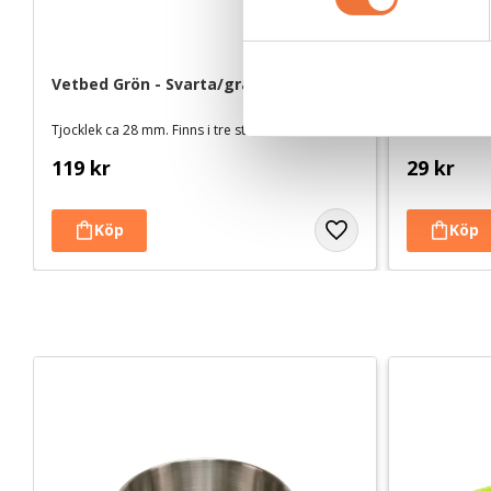
t
y
c
Vetbed Grön - Svarta/grå/vita tassar
Monster Sa
k
- 80 g
e
Tjocklek ca 28 mm. Finns i tre storlekar
Kladdfritt hu
s
119
kr
29
kr
v
a
l