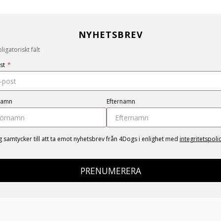
NYHETSBREV
igatoriskt fält
st
*
namn
Efternamn
g samtycker till att ta emot nyhetsbrev från 4Dogs i enlighet med
integritetspoli
PRENUMERERA