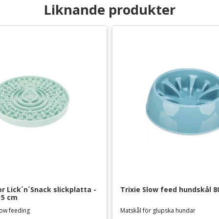
Liknande produkter
or Lick´n´Snack slickplatta - 
Trixie Slow feed hundskål 80
15 cm
slow feeding
Matskål för glupska hundar