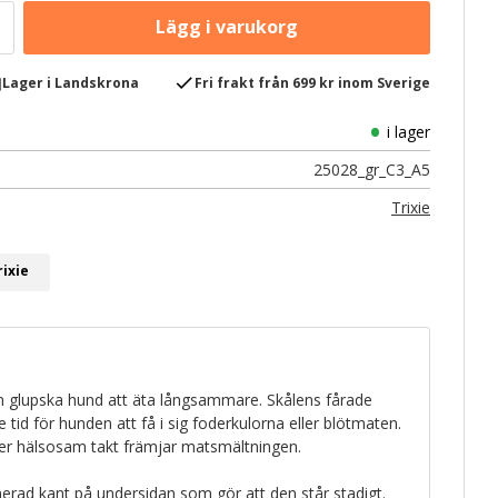
e
check
Lager i Landskrona
Fri frakt från 699 kr inom Sverige
i lager
25028_gr_C3_A5
Trixie
rixie
din glupska hund att äta långsammare. Skålens fårade
re tid för hunden att få i sig foderkulorna eller blötmaten.
mer hälsosam takt främjar matsmältningen.
ad kant på undersidan som gör att den står stadigt.