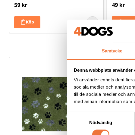
59
kr
49
kr
Samtycke
Denna webbplats använder 
Vi använder enhetsidentifierar
sociala medier och analysera 
till de sociala medier och a
med annan information som du 
S
Nödvändig
a
m