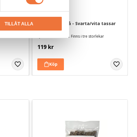
800 ml
Vetbed Ljusgrå - Svarta/vita tassar
TILLÅT ALLA
Tjocklek ca 28 mm. Finns i tre storlekar
119
kr