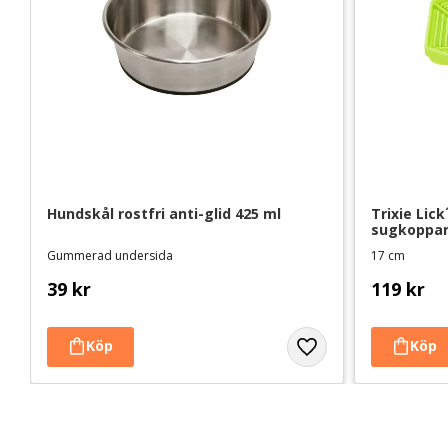
Hundskål rostfri anti-glid 425 ml
Trixie Lic
sugkoppar
Gummerad undersida
17 cm
39
kr
119
kr