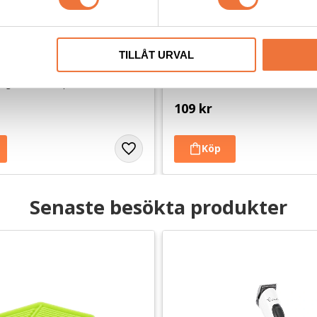
usage belöningsgodis Lax 
Hundskål rostfri anti-glid 2
TILLÅT URVAL
ndgodis med en proteinkälla
Gummerad undersida
109
kr
Senaste besökta produkter