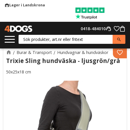
Lager i Landskrona
warehouse
Meny
Favor
0418-484010
support_agent
Kund
Burar & Transport
Hundvagnar & hundväskor
Lägg 
Trixie Sling hundväska - ljusgrön/grå
50x25x18 cm