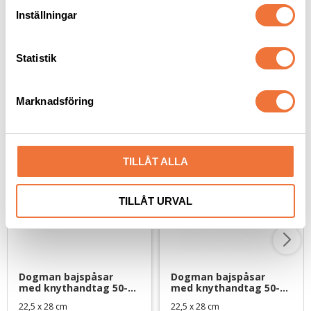
199
kr
49
kr
t
Inställningar
y
c
k
Statistik
e
s
Senaste besökta produkter
Marknadsföring
v
a
l
TILLÅT ALLA
TILLÅT URVAL
Dogman bajspåsar 
Dogman bajspåsar 
med knythandtag 50-
med knythandtag 50-
pack - Lime
pack - Svart
22,5 x 28 cm
22,5 x 28 cm