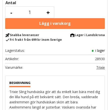
Antal
-
+
rocket_launch
warehouse
Snabba leveranser
Lager i Landskrona
check
Fri frakt från 699 kr inom Sverige
Lagerstatus
i lager
Artikelnr
28930
Trixie
Trixie Sling hundväska gör att du enkelt kan bära med dig
din lilla hund på ett bekvämt sätt. Den breda, vadderade
axelremmen gör hundväskan skön att bära.
Axelremmens längd är justerbar. Väskans ovansida har