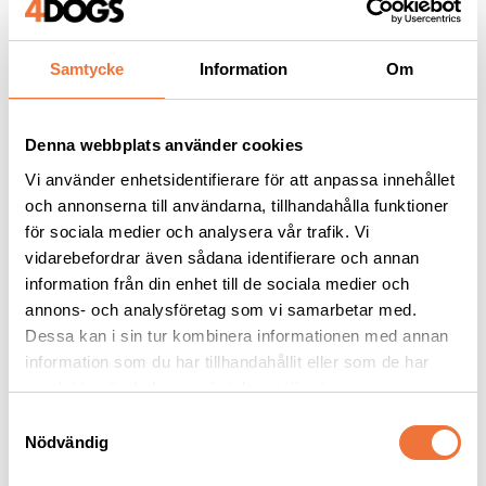
Samtycke
Information
Om
Andra köpte även
Denna webbplats använder cookies
Vi använder enhetsidentifierare för att anpassa innehållet
och annonserna till användarna, tillhandahålla funktioner
för sociala medier och analysera vår trafik. Vi
vidarebefordrar även sådana identifierare och annan
information från din enhet till de sociala medier och
annons- och analysföretag som vi samarbetar med.
Dessa kan i sin tur kombinera informationen med annan
information som du har tillhandahållit eller som de har
samlat in när du har använt deras tjänster.
2pets belöningsgodis 
4Dogs Belöningsgodis 
S
Lamm Mini - 400 g
Kanin ca 100 g
Nödvändig
a
Av färska råvaror
Torkat hundgodis utan tillsatser, ursprung EU
m