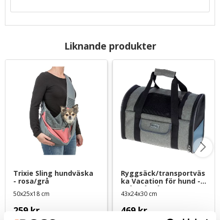
Liknande produkter
Trixie Sling hundväska 
Ryggsäck/transportväs
- rosa/grå
ka Vacation för hund - 
grå/stålblå/svart
50x25x18 cm
43x24x30 cm
259
kr
469
kr