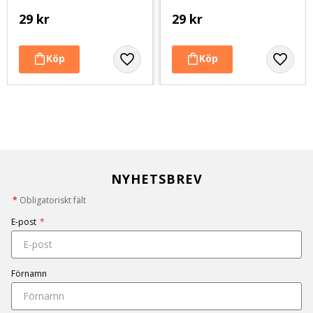
29
kr
29
kr
NYHETSBREV
*
Obligatoriskt fält
E-post
*
Förnamn