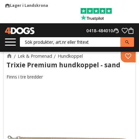
Lager i Landskrona
warehouse
Meny
Favor
0418-484010
support_agent
Kund
Lek & Promenad
Hundkoppel
Lägg 
Trixie Premium hundkoppel - sand
Finns i tre bredder