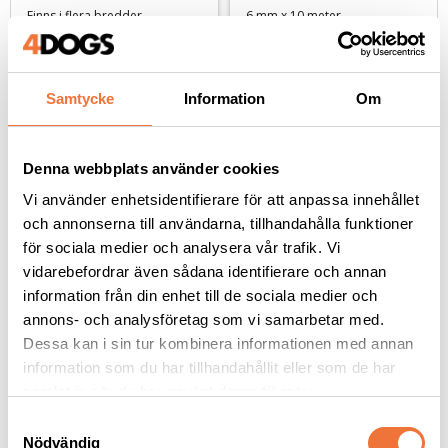
Finns i flera bredder
6 mm x 10 meter
109
kr
89
kr
Samtycke
Information
Om
Denna webbplats använder cookies
Andra köpte även
Vi använder enhetsidentifierare för att anpassa innehållet
och annonserna till användarna, tillhandahålla funktioner
för sociala medier och analysera vår trafik. Vi
vidarebefordrar även sådana identifierare och annan
information från din enhet till de sociala medier och
annons- och analysföretag som vi samarbetar med.
Dessa kan i sin tur kombinera informationen med annan
information som du har tillhandahållit eller som de har
samlat in när du har använt deras tjänster.
S
Nödvändig
Vetbed Patchwork - 
Vetbed Rutig - 
a