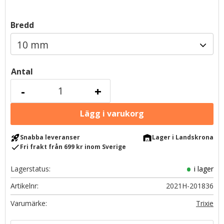
Bredd
Antal
-
+
rocket_launch
warehouse
Snabba leveranser
Lager i Landskrona
check
Fri frakt från 699 kr inom Sverige
Lagerstatus
i lager
Artikelnr
2021H-201836
Trixie