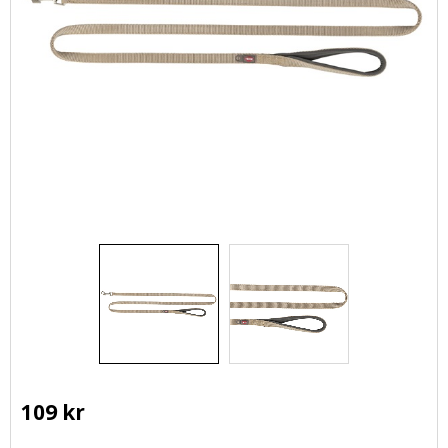
109
kr