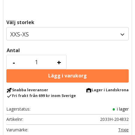
Välj storlek
Antal
-
+
rocket_launch
warehouse
Snabba leveranser
Lager i Landskrona
check
Fri frakt från 699 kr inom Sverige
Lagerstatus
i lager
Artikelnr
2033H-204832
Trixie