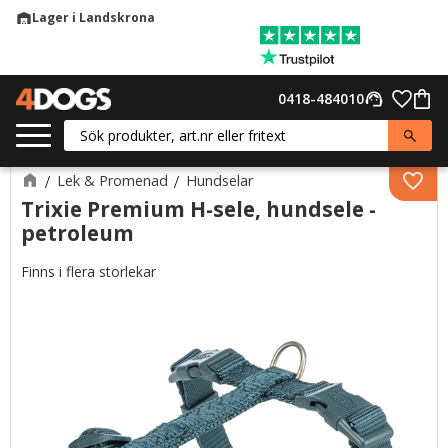
Lager i Landskrona
warehouse
Meny
Favor
0418-484010
support_agent
Kund
Lek & Promenad
Hundselar
Lägg 
Trixie Premium H-sele, hundsele -
petroleum
Finns i flera storlekar