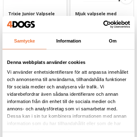
Trixie Junior Valpsele 
Mjuk valpsele med 
med koppel - ljuslila 
koppel - svart
med dekor S
Sele 23-34 cm, koppel 2 m
Finns i två storlekar
119
kr
99
kr
Samtycke
Information
Om
Denna webbplats använder cookies
Vi använder enhetsidentifierare för att anpassa innehållet
Andra köpte även
och annonserna till användarna, tillhandahålla funktioner
för sociala medier och analysera vår trafik. Vi
vidarebefordrar även sådana identifierare och annan
information från din enhet till de sociala medier och
annons- och analysföretag som vi samarbetar med.
Dessa kan i sin tur kombinera informationen med annan
information som du har tillhandahållit eller som de har
samlat in när du har använt deras tjänster.