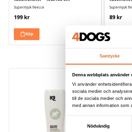
Supermjuk fleecce
Supermjuk fl
199
kr
89
kr
Samtycke
Denna webbplats använder 
Vi använder enhetsidentifierar
sociala medier och analysera 
till de sociala medier och a
med annan information som du 
S
Nödvändig
a