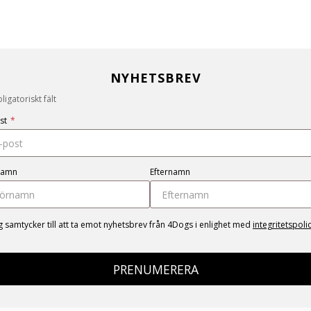
NYHETSBREV
igatoriskt fält
st
*
namn
Efternamn
g samtycker till att ta emot nyhetsbrev från 4Dogs i enlighet med
integritetspoli
PRENUMERERA