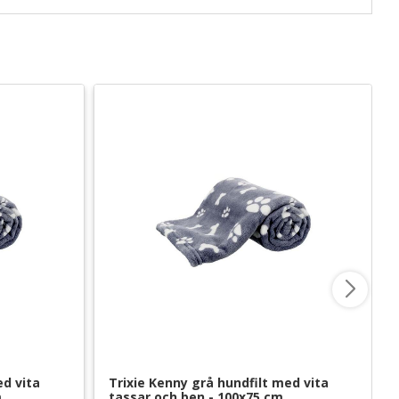
d vita 
Trixie Kenny grå hundfilt med vita 
m
tassar och ben - 100x75 cm