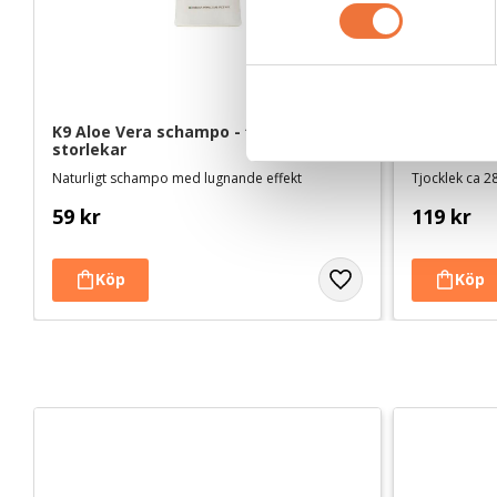
m
t
y
c
k
K9 Aloe Vera schampo - finns i fyra 
Vetbed Kel
e
storlekar
s
Naturligt schampo med lugnande effekt
Tjocklek ca 28
v
59
kr
119
kr
a
l