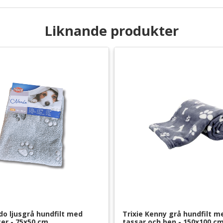
Liknande produkter
do ljusgrå hundfilt med 
Trixie Kenny grå hundfilt me
er - 75x50 cm
tassar och ben - 150x100 c