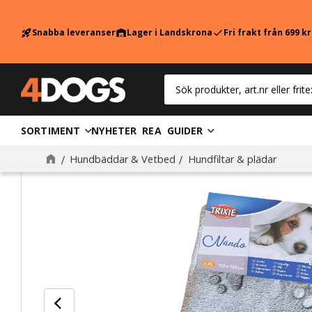
Snabba leveranser
Lager i Landskrona
Fri frakt från 699 k
rocket_launch
warehouse
check
SORTIMENT
NYHETER
REA
GUIDER
Hundbäddar & Vetbed
Hundfiltar & plädar