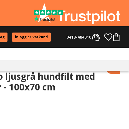
support_agent
Favorite
Kundvag
0418-484010
tag
inlogg privatkund
Lägg til
o ljusgrå hundfilt med
 - 100x70 cm