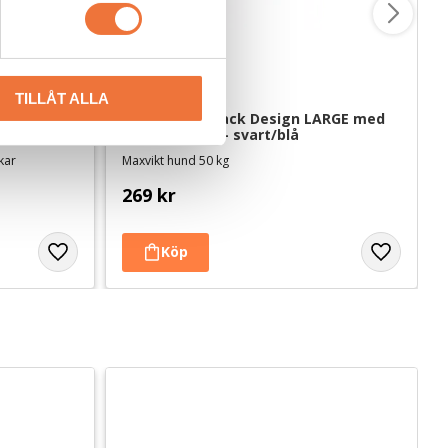
TILLÅT ALLA
Flexikoppel Black Design LARGE med 
band 5 meter - svart/blå
ekar
Maxvikt hund 50 kg
269
kr