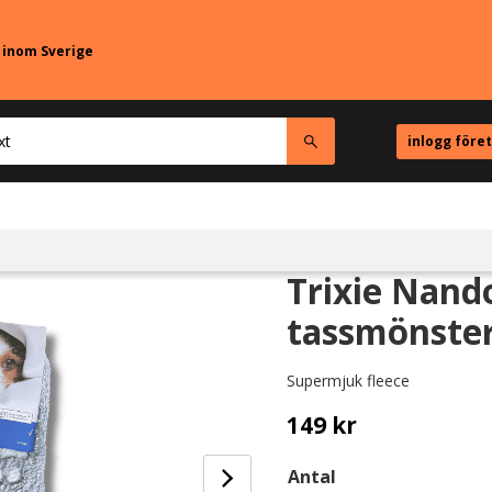
r inom Sverige
inlogg före
Trixie Nand
tassmönster
Supermjuk fleece
149
kr
Antal