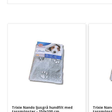
Trixie Nando ljusgrå hundfilt med 
Trixie Nan
tassmönster - 150x100 cm
tassmönst