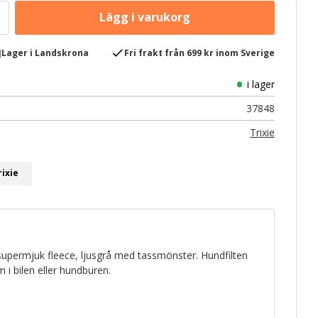
e
check
Lager i Landskrona
Fri frakt från 699 kr inom Sverige
i lager
37848
Trixie
rixie
 supermjuk fleece, ljusgrå med tassmönster. Hundfilten
m i bilen eller hundburen.