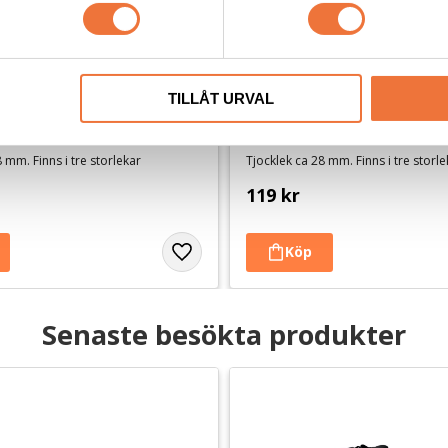
TILLÅT URVAL
ly Gråmelerad - Vita tassar
Vetbed Patchwork - 
Brun/beige/vintervit
 mm. Finns i tre storlekar
Tjocklek ca 28 mm. Finns i tre storl
119
kr
Senaste besökta produkter