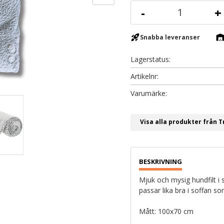
-
+
rocket_launch
warehous
Snabba leveranser
Lagerstatus
Artikelnr
Visa alla produkter från T
Mjuk och mysig hundfilt i
passar lika bra i soffan so
Mått: 100x70 cm